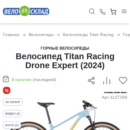
Для клиентов всех банков
Главная
Велосипеды
Велосипеды Titan Racing
Го
Разбейте
ГОРНЫЕ ВЕЛОСИПЕДЫ
оплату
Велосипед Titan Racing
на части
Drone Expert (2024)
без переплат
В наличии
(последний)
График платежей
%
Арт:1127298
3D ОБЗОР
Сегодня
25
%
ВИДЕО (3)
ФОТО (2)