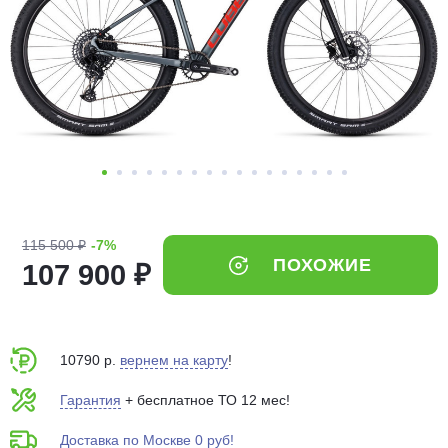
Добавляйте товары
в корзину
Оплачивайте сегодня только
25
% картой любого банка
Получайте товар
выбранный способом
115 500 ₽
-7%
ПОХОЖИЕ
107 900 ₽
Оставшиеся
75
% будут
списываться
с вашей карты
по
25
%
каждые 2 недели
10790 р.
вернем на карту
!
Гарантия
+ бесплатное ТО 12 мес!
Доставка по Москве 0 руб!
Подробнее