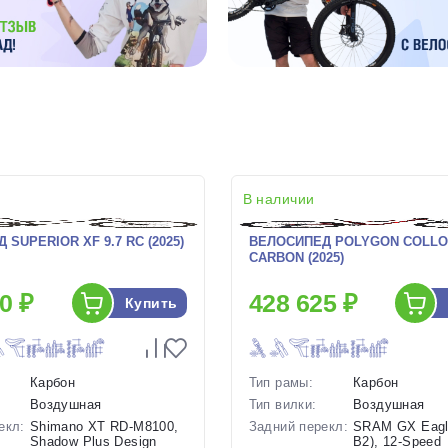
В наличии
SUPERIOR XF 9.7 RC (2025)
ВЕЛОСИПЕД POLYGON COLLO
CARBON (2025)
0 ₽
428 625 ₽
Купить
Карбон
Тип рамы:
Карбон
Воздушная
Тип вилки:
Воздушная
екл:
Shimano XT RD-M8100,
Задний перекл:
SRAM GX Eagl
Shadow Plus Design
B2), 12-Speed