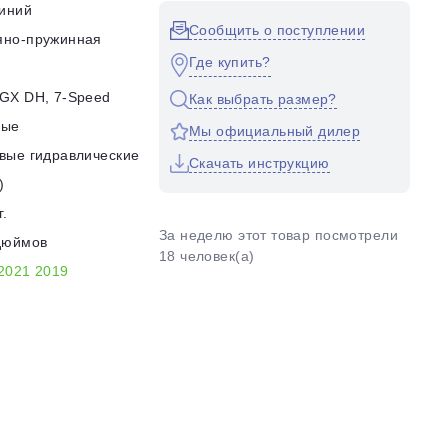
иний
Сообщить о поступлении
яно-пружинная
Где купить?
GX DH, 7-Speed
Как выбрать размер?
ные
Мы официальный дилер
вые гидравлические
Скачать инструкцию
)
г.
За неделю этот товар посмотрели
дюймов
18 человек(а)
2021
2019