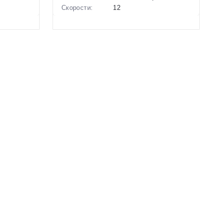
Скорости:
12
Тип тормозов:
Дисковые
ие
гидравлические
Вес:
12.29 кг.
Диаметр
29 дюймов
колес:
6.5
Цвет-размер в
18.5 Зеленый
расный
наличии:
Артикул:
1129763