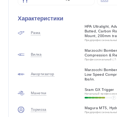
Характеристики
HPA Ultralight, Ad
Butted, Carbon Ro
Рама
Mount, 200mm tra
Предпрофессиональный 
Marzocchi Bomber
Вилка
Compression & R
Профессиональный ( 7 
Marzocchi Bombe
Амортизатор
Low Speed Compres
lbs/in.
Sram GX Trigger
Манетки
Начальный профессиона
?
Magura MT5, Hydr.
Тормоза
Предпрофессиональный 