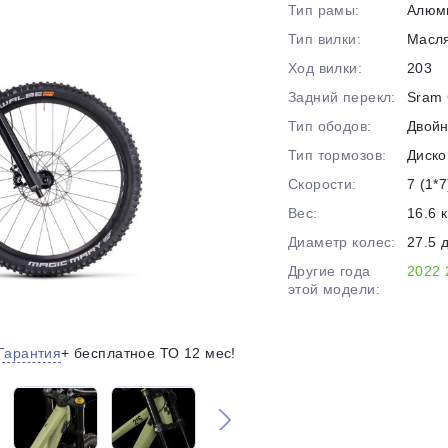
Тип рамы:
Алюм
на части
без переплат
Тип вилки:
Масл
Ход вилки:
203
Задний перекл:
Sram 
График платежей
Тип ободов:
Двой
Тип тормозов:
Диско
Сегодня
Скорости:
7 (1*7
25
%
Вес:
16.6 к
Диаметр колес:
27.5 
Другие года
2022
этой модели:
Добавляйте товары
в корзину
Гарантия
+ бесплатное ТО 12 мес!
Оплачивайте сегодня только
25
% картой любого банка