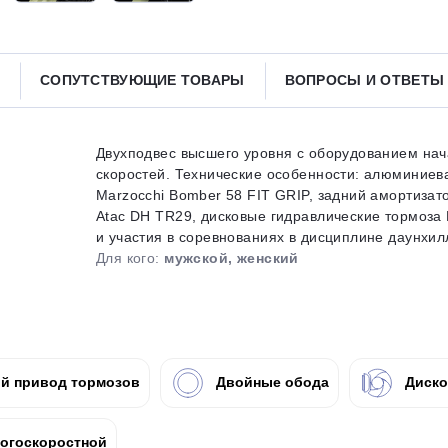
Получайте товар
выбранный способом
СОПУТСТВУЮЩИЕ ТОВАРЫ
ВОПРОСЫ И ОТВЕТ
Оставшиеся
75
% будут
списываться
с вашей карты
по
25
%
каждые 2 недели
Двухподвес высшего уровня с оборудованием на
скоростей. Технические особенности: алюминиева
Marzocchi Bomber 58 FIT GRIP, задний амортизат
Atac DH TR29, дисковые гидравлические тормоза
и участия в соревнованиях в дисциплине даунхилл.
Подробнее
об оплате Плайтом
Для кого:
мужской, женский
25
раз в 2
й привод тормозов
Двойные обода
Диско
Остались вопросы?
недели
8 800 302-02-51
огоскоростной