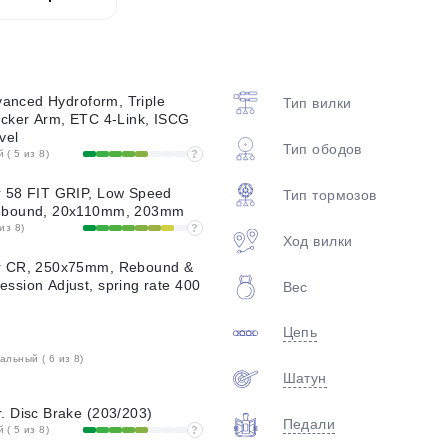
plait.ru
vanced Hydroform, Triple
Тип вилки
cker Arm, ETC 4-Link, ISCG
vel
Тип ободов
( 5 из 8)
?
 58 FIT GRIP, Low Speed
Тип тормозов
ebound, 20x110mm, 203mm
из 8)
?
Ход вилки
раз в 2 недели
r CR, 250x75mm, Rebound &
sion Adjust, spring rate 400
Вес
Цепь
льный ( 6 из 8)
Шатун
 Disc Brake (203/203)
Педали
( 5 из 8)
?