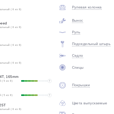
Рулевая колонка
льный ( 6 из 8)
Вынос
peed
льный ( 6 из 8)
Руль
Подседельный штырь
льный ( 6 из 8)
Седло
льный ( 6 из 8)
Спицы
34T, 165mm
( 5 из 8)
?
Покрышки
( 5 из 8)
?
Цвета выпускаемые
-25T
льный ( 6 из 8)