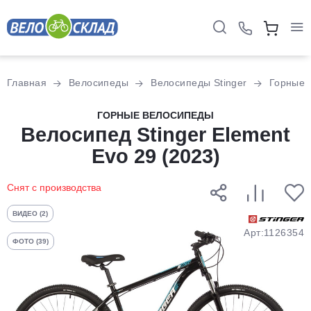
Для клиентов всех банков
Главная
Велосипеды
Велосипеды Stinger
Горные
Разбейте
ГОРНЫЕ ВЕЛОСИПЕДЫ
оплату
Велосипед Stinger Element
на части
Evo 29 (2023)
без переплат
Снят с производства
График платежей
ВИДЕО (2)
Арт:1126354
ФОТО (39)
Сегодня
25
%