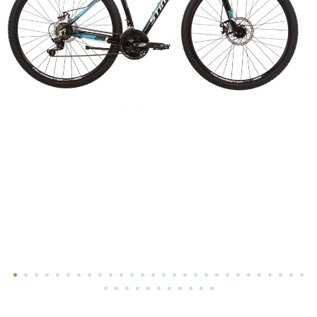
Добавляйте товары
в корзину
Оплачивайте сегодня только
25
% картой любого банка
Получайте товар
выбранный способом
Оставшиеся
75
% будут
списываться
с вашей карты
по
25
%
каждые 2 недели
Подробнее