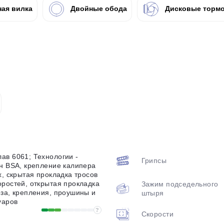
ая вилка
Двойные обода
Дисковые тормо
plait.ru
раз в 2 недели
ав 6061; Технологии -
Грипсы
н BSA, крепление калипера
х, скрытая прокладка тросов
ростей, открытая прокладка
Зажим подседельного
за, крепления, проушины и
штыря
уаров
?
Скорости