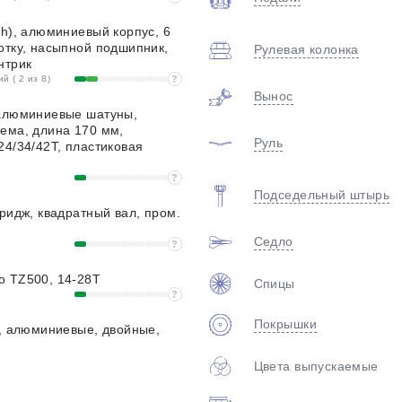
ch), алюминиевый корпус, 6
отку, насыпной подшипник,
Рулевая колонка
нтрик
 ( 2 из 8)
?
Вынос
 алюминиевые шатуны,
ема, длина 170 мм,
Руль
24/34/42T, пластиковая
?
Подседельный штырь
тридж, квадратный вал, пром.
Седло
?
o TZ500, 14-28T
Спицы
?
Покрышки
8, алюминиевые, двойные,
Цвета выпускаемые