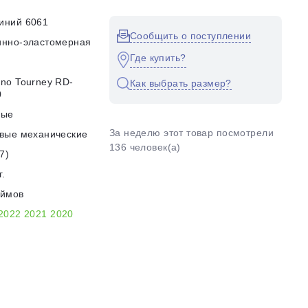
иний 6061
Сообщить о поступлении
инно-эластомерная
Где купить?
no Tourney RD-
Как выбрать размер?
0
ные
За неделю этот товар посмотрели
вые механические
136 человек(а)
7)
г.
юймов
2022
2021
2020