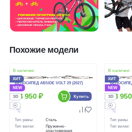
Похожие модели
В наличии
В наличии
ХИТ
ХИТ
ВЕЛОСИПЕД ABSIDE VOLT 29 (2027)
ВЕЛОСИПЕД
NEW
NEW
24 950 ₽
28 950
Купить
3D
3D
Тип рамы:
Сталь
Тип рамы:
Тип вилки:
Пружинно-
Тип вилки:
эластомерная