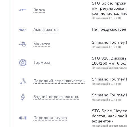
STG Spice, пружи
мм, регулировка 
Вилка
крепление калип
Начальный ( 1 из 8)
Не предусмотрен
Амортизатор
Shimano Tourney 
Манетки
Начальный ( 1 из 8)
STG 910, дисков
Тормоза
180/160 мм, 6 бо
Начальный любительский
Shimano Tourney
Передний переключатель
Начальный ( 1 из 8)
Shimano Tourney
Задний переключатель
Начальный ( 1 из 8)
STG Spice (Joyte
болтов, насыпной
Передняя втулка
эксцентрик
Начальный любительский