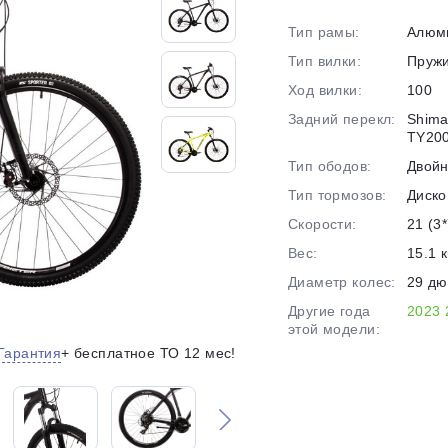
на части
без переплат
Тип рамы:
Алюм
Тип вилки:
Пруж
Ход вилки:
100
График платежей
Задний перекл:
Shima
TY20
Тип ободов:
Двой
Сегодня
25
%
Тип тормозов:
Диско
Скорости:
21 (3*
Вес:
15.1 к
Диаметр колес:
29 д
Другие года
2023
Добавляйте товары
в корзину
этой модели:
Гарантия
+ бесплатное ТО 12 мес!
Оплачивайте сегодня только
25
% картой любого банка