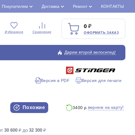
Покупателям
Доставка
Ремонт
КОНТАКТЫ
0
Избранное
Сравнение
ОФОРМИТЬ ЗАКАЗ
Дарим второй велосипед!
Версия в PDF
Версия для печати
Закрыть
Похожие
вернем на карту!
3400 р.
от
30 600
₽ до
32 300
₽