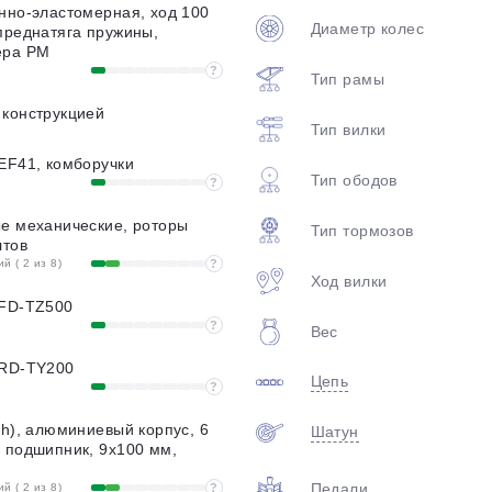
нно-эластомерная, ход 100
Диаметр колес
преднатяга пружины,
ера PM
?
Тип рамы
 конструкцией
Тип вилки
EF41, комборучки
Тип ободов
?
ые механические, роторы
Тип тормозов
лтов
 ( 2 из 8)
?
Ход вилки
 FD-TZ500
?
Вес
 RD-TY200
Цепь
?
ch), алюминиевый корпус, 6
Шатун
 подшипник, 9х100 мм,
Педали
 ( 2 из 8)
?