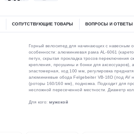
Получайте товар
выбранный способом
СОПУТСТВУЮЩИЕ ТОВАРЫ
ВОПРОСЫ И ОТВЕТ
Оставшиеся
75
% будут
списываться
с вашей карты
по
25
%
каждые 2 недели
Горный велосипед для начинающих с навесным об
особенности: алюминиевая рама AL-6061 (карето
петух, скрытая прокладка тросов переключения с
крепления, проушины и бонки для аксессуаров), 
эластомерная, ход 100 мм, регулировка преднат
Подробнее
об оплате Плайтом
алюминиевые обода Felgebeiter VB-18D (под AV 
(роторы 160/160 мм), подножка. Подходит для пр
несложной пересеченной местности. Диаметр колес
Для кого:
мужской
25
раз в 2
Остались вопросы?
недели
8 800 302-02-51