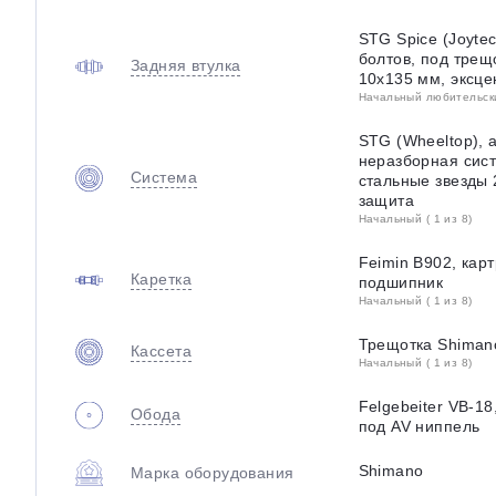
STG Spice (Joyte
болтов, под трещ
Задняя втулка
10х135 мм, эксце
Начальный любительский
STG (Wheeltop),
неразборная сист
Система
стальные звезды 
защита
Начальный ( 1 из 8)
Feimin B902, кар
Каретка
подшипник
Начальный ( 1 из 8)
Трещотка Shiman
Кассета
Начальный ( 1 из 8)
Felgebeiter VB-1
Обода
под AV ниппель
Shimano
Марка оборудования