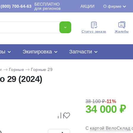
БЕСПЛАТНО
(800) 700-64-63
АКЦИИ
О фирме
для регионов
Cтатус заказа
Жалобы
ры
Экипировка
Запчасти
r
Горные
Горные 29
 29 (2024)
38 100 ₽
-11%
34 000 ₽
Для клиентов всех банков
С
картой ВелоСклад
Разбейте
оплату