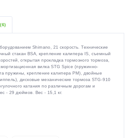
Ы
(6)
орудованием Shimano, 21 скорость. Технические
чный стакан BSA, крепление калипера IS, съемный
коростей, открытая прокладка тормозного тормоза,
амортизационная вилка STG Spice (пружинно-
яга пружины, крепление калипера PM), двойные
ниппель), дисковые механические тормоза STG-910
огулочного катания по различным дорогам и
 - 29 дюймов. Вес - 15,1 кг.