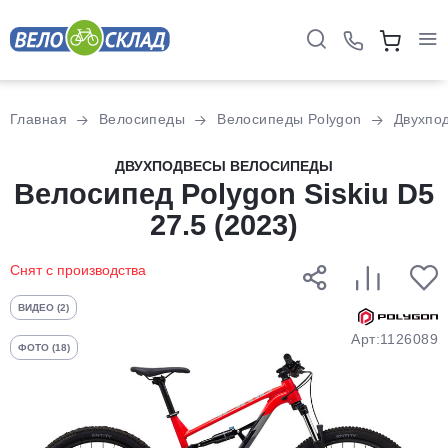
Для клиентов всех банков
Главная
Велосипеды
Велосипеды Polygon
Двухпо
Разбейте
ДВУХПОДВЕСЫ ВЕЛОСИПЕДЫ
Велосипед Polygon Siskiu D5
оплату
на части
27.5 (2023)
без переплат
Снят с производства
График платежей
ВИДЕО (2)
Арт:1126089
ФОТО (18)
Сегодня
25
%