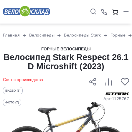
Для клиентов всех банков
Главная
Велосипеды
Велосипеды Stark
Горные
Разбейте
ГОРНЫЕ ВЕЛОСИПЕДЫ
Велосипед Stark Respect 26.1
оплату
на части
D Microshift (2023)
без переплат
Снят с производства
График платежей
ВИДЕО (3)
Арт:1125767
ФОТО (7)
Сегодня
25
%