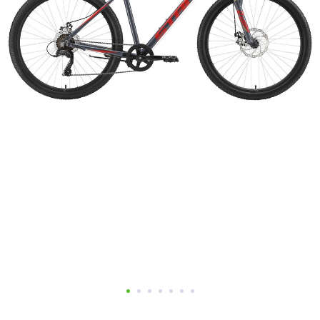
Добавляйте товары
в корзину
Оплачивайте сегодня только
25
% картой любого банка
Получайте товар
выбранный способом
Оставшиеся
75
% будут
списываться
с вашей карты
по
25
%
каждые 2 недели
Подробнее