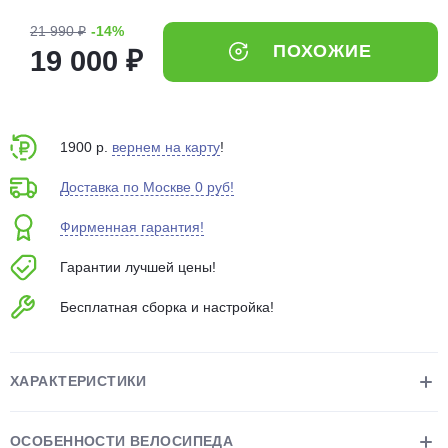
об оплате Плайтом
21 990 ₽
-14%
ПОХОЖИЕ
19 000 ₽
Остались вопросы?
25
8 800 302-02-51
1900 р.
вернем на карту
!
plait.ru
раз в 2
Доставка по Москве 0 руб!
недели
Фирменная гарантия!
Гарантии лучшей цены!
Бесплатная сборка и настройка!
ХАРАКТЕРИСТИКИ
ОСОБЕННОСТИ ВЕЛОСИПЕДА