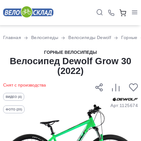
Для клиентов всех банков
Главная
Велосипеды
Велосипеды Dewolf
Горные
Разбейте
ГОРНЫЕ ВЕЛОСИПЕДЫ
оплату
Велосипед Dewolf Grow 30
на части
(2022)
без переплат
Снят с производства
График платежей
ВИДЕО (4)
Арт:1125674
ФОТО (20)
Сегодня
25
%