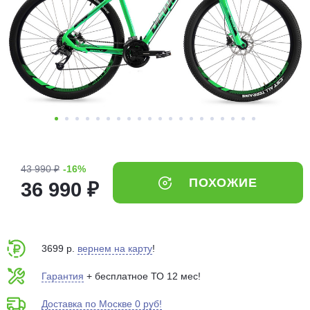
Добавляйте товары
в корзину
Оплачивайте сегодня только
25
% картой любого банка
Получайте товар
выбранный способом
43 990 ₽
-16%
ПОХОЖИЕ
36 990 ₽
Оставшиеся
75
% будут
списываться
с вашей карты
по
25
%
каждые 2 недели
3699 р.
вернем на карту
!
Гарантия
+ бесплатное ТО 12 мес!
Доставка по Москве 0 руб!
Подробнее