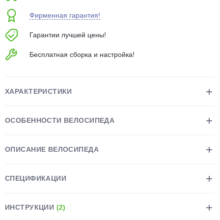
об оплате Плайтом
Фирменная гарантия!
Гарантии лучшей цены!
Бесплатная сборка и настройка!
Остались вопросы?
25
8 800 302-02-51
plait.ru
раз в 2
ХАРАКТЕРИСТИКИ
недели
ОСОБЕННОСТИ ВЕЛОСИПЕДА
ОПИСАНИЕ ВЕЛОСИПЕДА
СПЕЦИФИКАЦИИ
ИНСТРУКЦИИ
(2)