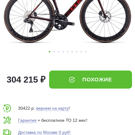
Добавляйте товары
в корзину
Оплачивайте сегодня только
25
% картой любого банка
Получайте товар
выбранный способом
304 215 ₽
ПОХОЖИЕ
Оставшиеся
75
% будут
списываться
с вашей карты
по
25
%
каждые 2 недели
30422 р.
вернем на карту
!
Гарантия
+ бесплатное ТО 12 мес!
Доставка по Москве 0 руб!
Подробнее