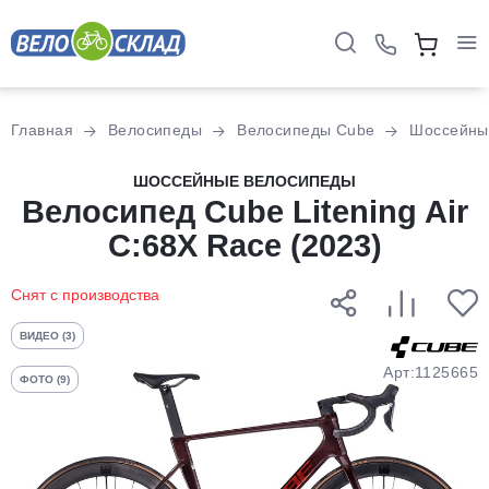
Для клиентов всех банков
Главная
Велосипеды
Велосипеды Cube
Шоссейны
Разбейте
ШОССЕЙНЫЕ ВЕЛОСИПЕДЫ
оплату
Велосипед Cube Litening Air
на части
C:68X Race (2023)
без переплат
Снят с производства
График платежей
ВИДЕО (3)
Арт:1125665
ФОТО (9)
Сегодня
25
%