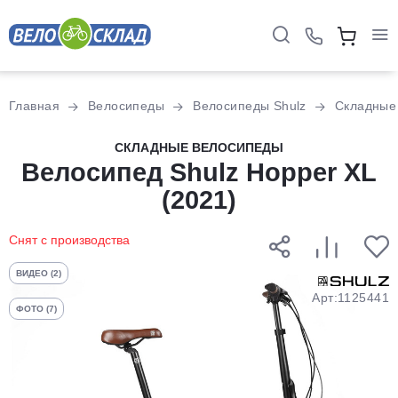
Для клиентов всех банков
Главная
Велосипеды
Велосипеды Shulz
Складные
Разбейте
СКЛАДНЫЕ ВЕЛОСИПЕДЫ
оплату
Велосипед Shulz Hopper XL
на части
(2021)
без переплат
Снят с производства
График платежей
ВИДЕО (2)
Арт:1125441
ФОТО (7)
Сегодня
25
%