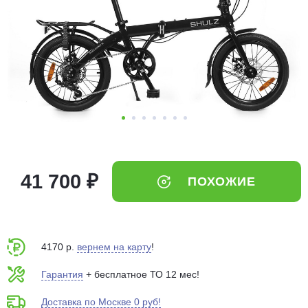
Добавляйте товары
в корзину
Оплачивайте сегодня только
25
% картой любого банка
Получайте товар
выбранный способом
41 700 ₽
ПОХОЖИЕ
Оставшиеся
75
% будут
списываться
с вашей карты
по
25
%
каждые 2 недели
4170 р.
вернем на карту
!
Гарантия
+ бесплатное ТО 12 мес!
Доставка по Москве 0 руб!
Подробнее