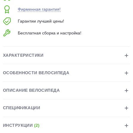
об оплате Плайтом
Фирменная гарантия!
Гарантии лучшей цены!
Бесплатная сборка и настройка!
Остались вопросы?
25
8 800 302-02-51
plait.ru
раз в 2
ХАРАКТЕРИСТИКИ
недели
ОСОБЕННОСТИ ВЕЛОСИПЕДА
ОПИСАНИЕ ВЕЛОСИПЕДА
СПЕЦИФИКАЦИИ
ИНСТРУКЦИИ
(2)