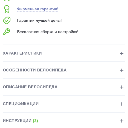
об оплате Плайтом
Фирменная гарантия!
Гарантии лучшей цены!
Бесплатная сборка и настройка!
Остались вопросы?
25
8 800 302-02-51
plait.ru
раз в 2
ХАРАКТЕРИСТИКИ
недели
ОСОБЕННОСТИ ВЕЛОСИПЕДА
ОПИСАНИЕ ВЕЛОСИПЕДА
СПЕЦИФИКАЦИИ
ИНСТРУКЦИИ
(2)