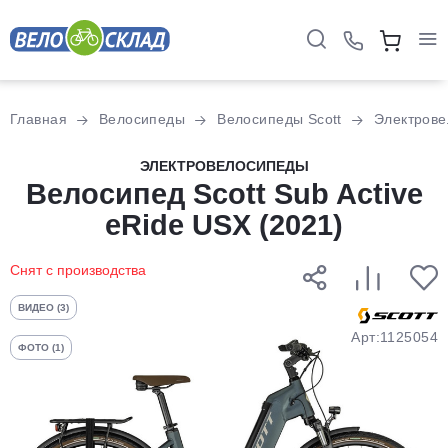
Для клиентов всех банков
Главная
Велосипеды
Велосипеды Scott
Электров
Разбейте
ЭЛЕКТРОВЕЛОСИПЕДЫ
оплату
Велосипед Scott Sub Active
на части
eRide USX (2021)
без переплат
Снят с производства
График платежей
ВИДЕО (3)
Арт:1125054
ФОТО (1)
Сегодня
25
%