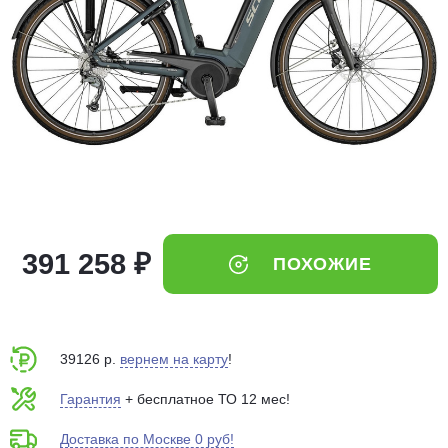
Добавляйте товары
в корзину
Оплачивайте сегодня только
25
% картой любого банка
Получайте товар
выбранный способом
391 258 ₽
ПОХОЖИЕ
Оставшиеся
75
% будут
списываться
с вашей карты
по
25
%
каждые 2 недели
39126 р.
вернем на карту
!
Гарантия
+ бесплатное ТО 12 мес!
Доставка по Москве 0 руб!
Подробнее