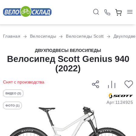
Для клиентов всех банков
Главная
Велосипеды
Велосипеды Scott
Двухподв
Разбейте
ДВУХПОДВЕСЫ ВЕЛОСИПЕДЫ
оплату
Велосипед Scott Genius 940
на части
(2022)
без переплат
Снят с производства
График платежей
ВИДЕО (3)
Арт:1124925
ФОТО (1)
Сегодня
25
%