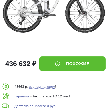
Добавляйте товары
в корзину
Оплачивайте сегодня только
25
% картой любого банка
Получайте товар
выбранный способом
436 632 ₽
ПОХОЖИЕ
Оставшиеся
75
% будут
списываться
с вашей карты
по
25
%
каждые 2 недели
43663 р.
вернем на карту
!
Гарантия
+ бесплатное ТО 12 мес!
Доставка по Москве 0 руб!
Подробнее