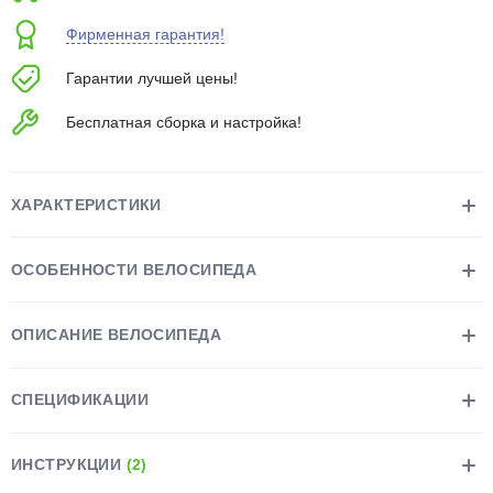
об оплате Плайтом
Фирменная гарантия!
Гарантии лучшей цены!
Бесплатная сборка и настройка!
Остались вопросы?
25
8 800 302-02-51
plait.ru
раз в 2
ХАРАКТЕРИСТИКИ
недели
ОСОБЕННОСТИ ВЕЛОСИПЕДА
ОПИСАНИЕ ВЕЛОСИПЕДА
СПЕЦИФИКАЦИИ
ИНСТРУКЦИИ
(2)