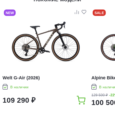
NEW
SALE
Welt G-Air (2026)
Alpine Bike
В наличии
В налич
129 500 ₽
-2
109 290 ₽
100 50