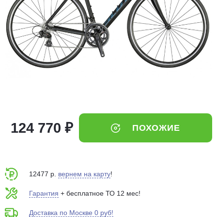
Добавляйте товары
в корзину
Оплачивайте сегодня только
25
% картой любого банка
Получайте товар
выбранный способом
124 770 ₽
ПОХОЖИЕ
Оставшиеся
75
% будут
списываться
с вашей карты
по
25
%
каждые 2 недели
12477 р.
вернем на карту
!
Гарантия
+ бесплатное ТО 12 мес!
Доставка по Москве 0 руб!
Подробнее