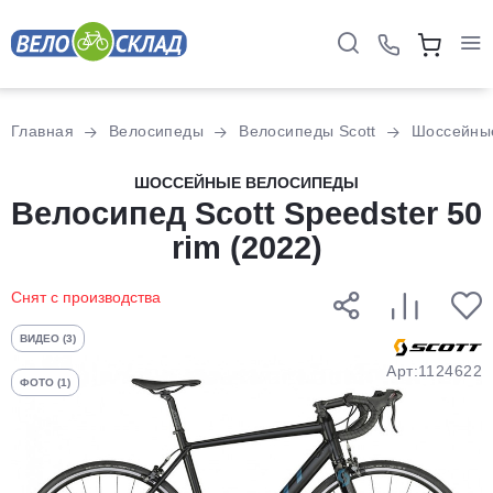
Для клиентов всех банков
Главная
Велосипеды
Велосипеды Scott
Шоссейны
Разбейте
ШОССЕЙНЫЕ ВЕЛОСИПЕДЫ
Велосипед Scott Speedster 50
оплату
на части
rim (2022)
без переплат
Снят с производства
График платежей
ВИДЕО (3)
Арт:1124622
ФОТО (1)
Сегодня
25
%