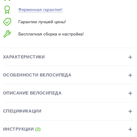
об оплате Плайтом
Фирменная гарантия!
Гарантии лучшей цены!
Бесплатная сборка и настройка!
Остались вопросы?
25
8 800 302-02-51
plait.ru
раз в 2
ХАРАКТЕРИСТИКИ
недели
ОСОБЕННОСТИ ВЕЛОСИПЕДА
ОПИСАНИЕ ВЕЛОСИПЕДА
СПЕЦИФИКАЦИИ
ИНСТРУКЦИИ
(2)