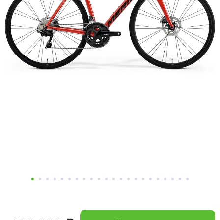
Добавляйте товары
в корзину
Оплачивайте сегодня только
25
% картой любого банка
Получайте товар
выбранный способом
Оставшиеся
75
% будут
списываться
с вашей карты
по
25
%
каждые 2 недели
Подробнее