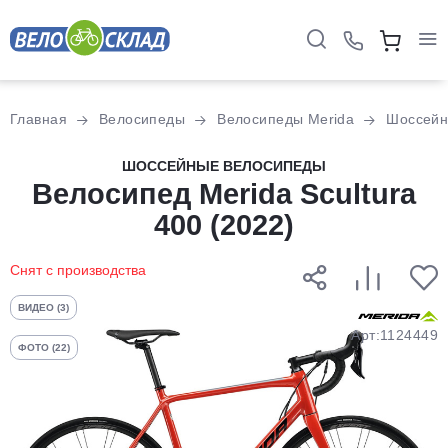
Для клиентов всех банков
Главная
Велосипеды
Велосипеды Merida
Шоссей
Разбейте
ШОССЕЙНЫЕ ВЕЛОСИПЕДЫ
оплату
Велосипед Merida Scultura
на части
400 (2022)
без переплат
Снят с производства
График платежей
ВИДЕО (3)
Арт:1124449
ФОТО (22)
Сегодня
25
%