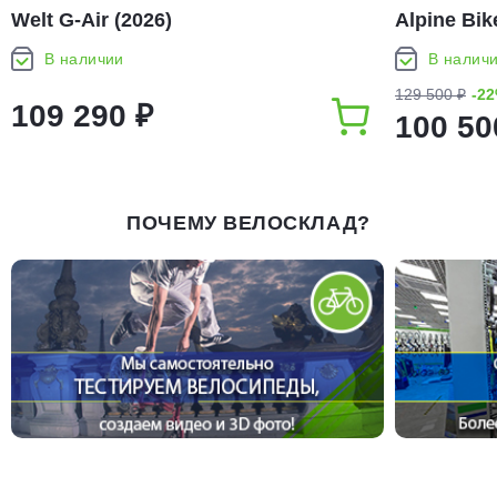
Welt G-Air (2026)
Alpine Bike
В наличии
В налич
129 500 ₽
-2
109 290 ₽
100 50
ПОЧЕМУ ВЕЛОСКЛАД?