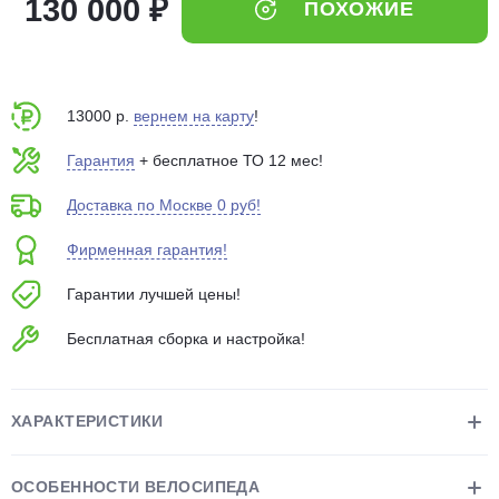
130 000 ₽
ПОХОЖИЕ
об оплате Плайтом
13000 р.
вернем на карту
!
Остались вопросы?
25
Гарантия
+ бесплатное ТО 12 мес!
8 800 302-02-51
plait.ru
раз в 2
Доставка по Москве 0 руб!
недели
Фирменная гарантия!
Гарантии лучшей цены!
Бесплатная сборка и настройка!
ХАРАКТЕРИСТИКИ
ОСОБЕННОСТИ ВЕЛОСИПЕДА