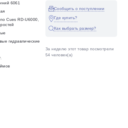
иний 6061
Сообщить о поступлении
кая
Где купить?
no Cues RD-U6000,
оростей
Как выбрать размер?
ные
вые гидравлические
За неделю этот товар посмотрели
54 человек(а)
г.
юймов