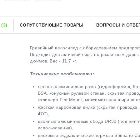
Получайте товар
выбранный способом
Ы
(3)
СОПУТСТВУЮЩИЕ ТОВАРЫ
ВОПРОСЫ И ОТВ
Оставшиеся
75
% будут
списываться
с вашей карты
по
25
%
каждые 2 недели
Гравийный велосипед с оборудованием предпрофе
Подходит для активной езды по различным дорога
дюймов. Вес - 11,7 кг.
Технические особенности:
Подробнее
об оплате Плайтом
легкая алюминиевая рама (гидроформинг, бат
BSA, конусный рулевой стакан, скрытая прово
калипера Flat Mount, максимальная ширина 
жесткая карбоновая вилка (скрытая проводка
25
47С),
раз в 2
двойные алюминиевые обода DR30 (под ниппе
Остались вопросы?
недели
использования),
8 800 302-02-51
дисковые гидравлические тормоза Shimano C