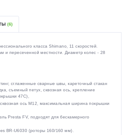
ЕТЫ
(6)
ссионального класса Shimano, 11 скоростей.
м и пересеченной местности. Диаметр колес - 28
тинг, сглаженные сварные швы, кареточный стакан
дка, съемный петух, сквозная ось, крепление
покрышки 47С),
, сквозная ось М12, максимальная ширина покрышки
ль Presta FV, подходят для бескамерного
ues BR-U6030 (роторы 160/160 мм).