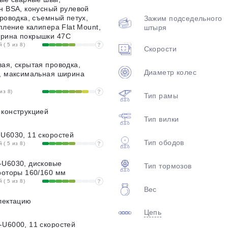
н BSA, конусный рулевой
проводка, съемный петух,
Зажим подседельного
епление калипера Flat Mount,
штыря
рина покрышки 47С
( 5 из 8)
?
Скорости
ая, скрытая проводка,
Диаметр колес
2, максимальная ширина
из 8)
?
Тип рамы
 конструкцией
Тип вилки
U6030, 11 скоростей
Тип ободов
( 5 из 8)
?
-U6030, дисковые
Тип тормозов
роторы 160/160 мм
( 5 из 8)
?
Вес
лектацию
Цепь
-U6000, 11 скоростей