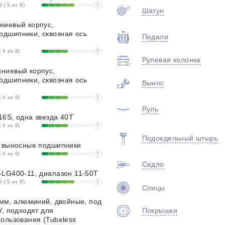
( 5 из 8)
?
Шатун
ниевый корпус,
дшипники, сквозная ось
Педали
 4 из 8)
?
Рулевая колонка
ниевый корпус,
дшипники, сквозная ось
Вынос
 4 из 8)
?
Руль
6S, одна звезда 40T
 4 из 8)
?
Подседельный штырь
, выносные подшипники
 4 из 8)
?
Седло
-LG400-11, диапазон 11-50T
( 5 из 8)
?
Спицы
 мм, алюминий, двойные, под
V, подходят для
Покрышки
ользования (Tubeless