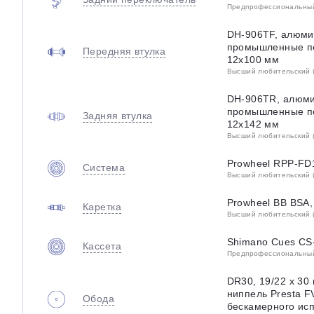
Предпрофессиональный 
DH-906TF, алюми
промышленные по
Передняя втулка
12х100 мм
Высший любительский (
DH-906TR, алюми
промышленные по
Задняя втулка
12х142 мм
Высший любительский (
Prowheel RPP-FD1
Система
Высший любительский (
Prowheel BB BSA
Каретка
Высший любительский (
Shimano Cues CS
Кассета
Предпрофессиональный 
DR30, 19/22 x 30
ниппель Presta F
Обода
бескамерного исп