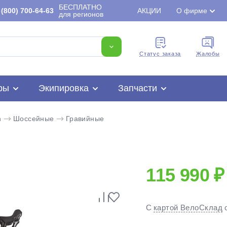
БЕСПЛАТНО
(800) 700-64-63
АКЦИИ
О фирме
для регионов
Cтатус заказа
Жалобы
ры
Экипировка
Запчасти
n
Шоссейные
Гравийные
115 990 ₽
Для клиентов всех банков
С
картой ВелоСклад
Разбейте
оплату