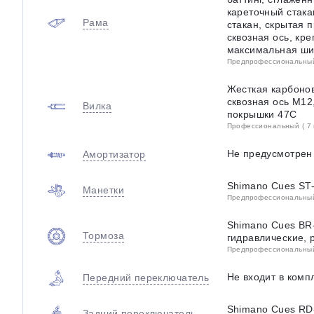
кареточный стака
Рама
стакан, скрытая 
сквозная ось, кр
максимальная ши
Предпрофессиональный 
Жесткая карбонов
сквозная ось М1
Вилка
покрышки 47С
Профессиональный ( 7 
Не предусмотрен
Амортизатор
Shimano Cues ST-
Манетки
Предпрофессиональный 
Shimano Cues BR
Тормоза
гидравлические, 
Предпрофессиональный 
Не входит в комп
Передний переключатель
Shimano Cues RD
Задний переключатель