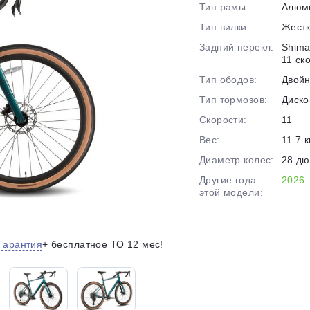
Тип рамы:
Алюм
на части
без переплат
Тип вилки:
Жест
Задний перекл:
Shima
11 ск
График платежей
Тип ободов:
Двой
Тип тормозов:
Диско
Скорости:
11
Сегодня
25
%
Вес:
11.7 к
Диаметр колес:
28 д
Другие года
2026
этой модели:
Добавляйте товары
в корзину
Гарантия
+ бесплатное ТО 12 мес!
Оплачивайте сегодня только
25
% картой любого банка