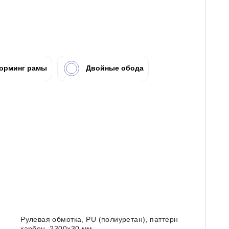
орминг рамы
Двойные обода
Рулевая обмотка, PU (полиуретан), паттерн
карбон, 2300х30 мм