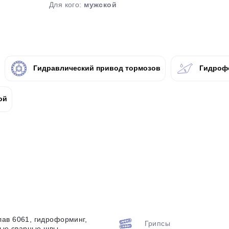
Для кого:
мужской
plait.ru
Гидравлический привод тормозов
Гидроф
ой
раз в 2 недели
ав 6061, гидроформинг,
Грипсы
ные сварные швы,