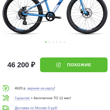
Добавляйте товары
в корзину
Оплачивайте сегодня только
25
% картой любого банка
Получайте товар
выбранный способом
46 200 ₽
ПОХОЖИЕ
Оставшиеся
75
% будут
списываться
с вашей карты
по
25
%
каждые 2 недели
4620 р.
вернем на карту
!
Гарантия
+ бесплатное ТО 12 мес!
Доставка по Москве 0 руб!
Подробнее