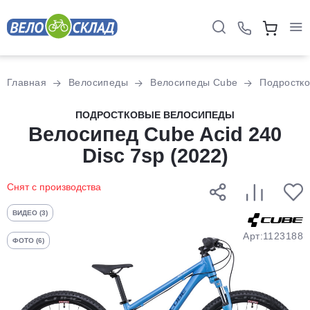
Для клиентов всех банков
Главная
Велосипеды
Велосипеды Cube
Подростк
Разбейте
ПОДРОСТКОВЫЕ ВЕЛОСИПЕДЫ
оплату
Велосипед Cube Acid 240
на части
Disc 7sp (2022)
без переплат
Снят с производства
График платежей
ВИДЕО (3)
Арт:1123188
ФОТО (6)
Сегодня
25
%