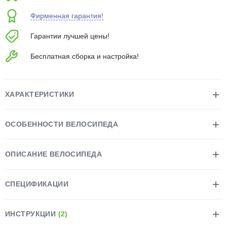
об оплате Плайтом
Фирменная гарантия!
Гарантии лучшей цены!
Бесплатная сборка и настройка!
Остались вопросы?
25
8 800 302-02-51
plait.ru
раз в 2
ХАРАКТЕРИСТИКИ
недели
ОСОБЕННОСТИ ВЕЛОСИПЕДА
ОПИСАНИЕ ВЕЛОСИПЕДА
СПЕЦИФИКАЦИИ
ИНСТРУКЦИИ
(2)