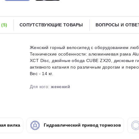
Получайте товар
выбранный способом
Ы
(5)
СОПУТСТВУЮЩИЕ ТОВАРЫ
ВОПРОСЫ И ОТВ
Оставшиеся
75
% будут
списываться
с вашей карты
по
25
%
каждые 2 недели
Женский горный велосипед с оборудованием люби
Технические особенности: алюминиевая рама Alum
XCT Disc, двойные обода CUBE ZX20, дисковые ги
активного катания по различным дорогам и перес
Вес - 14 кг.
Подробнее
об оплате Плайтом
Для кого:
женский
25
раз в 2
Остались вопросы?
недели
ая вилка
Гидравлический привод тормозов
8 800 302-02-51