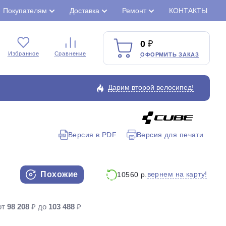
Покупателям
Доставка
Ремонт
КОНТАКТЫ
0
Избранное
Сравнение
ОФОРМИТЬ ЗАКАЗ
Дарим второй велосипед!
Версия в PDF
Версия для печати
Закрыть
Похожие
вернем на карту!
10560 р.
от
98 208
₽ до
103 488
₽