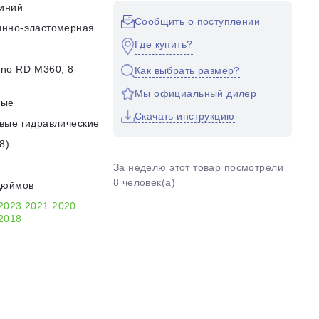
иний
Сообщить о поступлении
инно-эластомерная
Где купить?
no RD-M360, 8-
Как выбрать размер?
d
Мы официальный дилер
ные
Скачать инструкцию
вые гидравлические
8)
За неделю этот товар посмотрели
8 человек(а)
дюймов
2023
2021
2020
2018