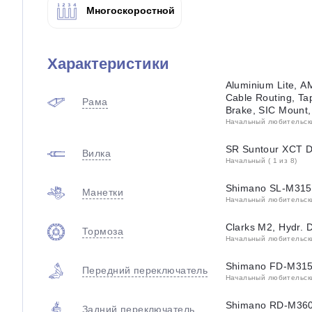
Многоскоростной
Характеристики
Aluminium Lite, AM
Cable Routing, Ta
Рама
Brake, SIC Mount
Начальный любительский
SR Suntour XCT D
Вилка
Начальный ( 1 из 8)
Shimano SL-M315,
Манетки
Начальный любительский
Clarks M2, Hydr. 
Тормоза
Начальный любительский
Shimano FD-M315
Передний переключатель
Начальный любительский
Shimano RD-M360
Задний переключатель