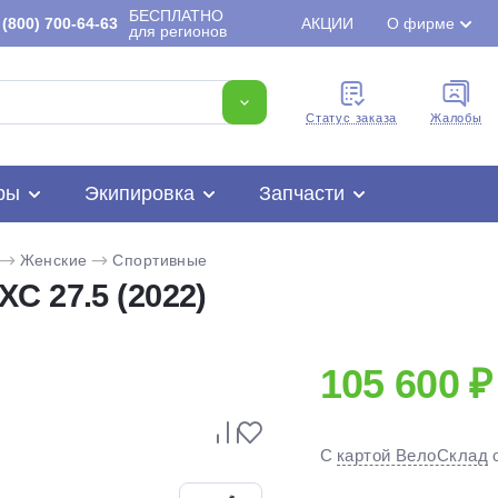
БЕСПЛАТНО
(800) 700-64-63
АКЦИИ
О фирме
для регионов
Cтатус заказа
Жалобы
ры
Экипировка
Запчасти
Женские
Спортивные
C 27.5 (2022)
105 600 ₽
Для клиентов всех банков
С
картой ВелоСклад
Разбейте
оплату