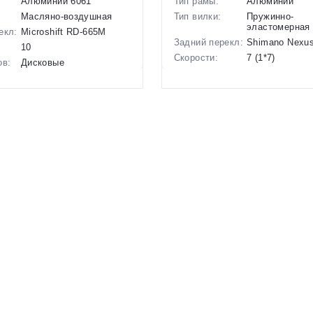
Алюминий 6061
Тип рамы:
Алюминий
Масляно-воздушная
Тип вилки:
Пружинно-
эластомерная
екл:
Microshift RD-665M
Задний перекл:
Shimano Nexus
10
Скорости:
7 (1*7)
ов:
Дисковые
гидравлические
Тип тормозов:
Ободные меха
12.9 кг.
Вес:
17.4 кг.
27.5 дюймов
Диаметр
28 дюймов
колес:
р в
13.5 Фиолетовый-
Цвет-размер в
19.5 Серый-Б
Голубой
наличии:
1128041
Артикул:
1128505