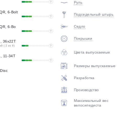
?
Руль
QR, 6-Bolt
Подседельный штырь
?
Седло
 QR, 6-Bo
?
Покрышки
, 36x22T
 ( 2 из 8)
?
Цвета выпускаемые
, 11-34T
?
Размеры выпускаемые
Disc
Разработка
Производство
Максимальный вес
велосипедиста