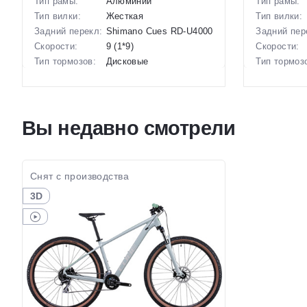
Тип рамы:
Алюминий
Тип рамы:
Тип вилки:
Жесткая
Тип вилки:
Задний перекл:
Shimano Cues RD-U4000
Задний пер
Скорости:
9 (1*9)
Скорости:
Тип тормозов:
Дисковые
Тип тормоз
гидравлические
Вес:
13.65 кг.
Вес:
Диаметр
28 дюймов
Диаметр
колес:
колес:
Вы недавно смотрели
Цвет-размер в
, 14 Желтый, 21.5
Цвет-разме
наличии:
Желтый
наличии:
Артикул:
1129355
Артикул:
Снят с производства
3D