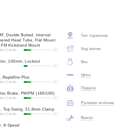
plait.ru
F, Double Butted, Internal
Тип тормозов
pered Head Tube, Flat Mount
, FM Kickstand Mount
Ход вилки
 ( 2 из 8)
?
isc, 100mm, Lockout
Вес
?
раз в 2 недели
Цепь
 Rapidfire-Plus
 ( 2 из 8)
?
Педали
Disc Brake, PM/PM (160/160)
 ( 2 из 8)
?
Рулевая колонка
, Top Swing, 31.8mm Clamp
 ( 2 из 8)
?
Вынос
, 8-Speed