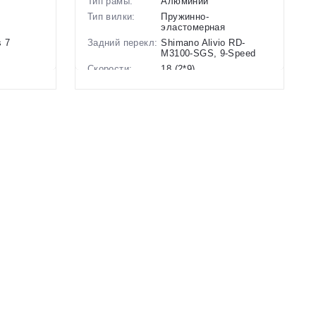
Тип рамы:
Алюминий
Тип вилки:
Пружинно-
эластомерная
 7
Задний перекл:
Shimano Alivio RD-
M3100-SGS, 9-Speed
Скорости:
18 (2*9)
нические
Тип тормозов:
Дисковые
гидравлические
Вес:
14.3 кг.
Диаметр
27.5 дюймов
елый
колес:
Цвет-размер в
14 Коричневый
наличии:
Артикул:
1127222