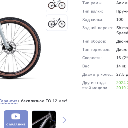
Тип рамы:
Алюм
на части
без переплат
Тип вилки:
Пруж
Ход вилки:
100
Задний перекл:
Shima
График платежей
Spee
Тип ободов:
Двой
Тип тормозов:
Диско
Сегодня
25
%
Скорости:
16 (2*
Вес:
14 кг.
Диаметр колес:
27.5 
Другие года
2024
этой модели:
2019
Добавляйте товары
в корзину
Гарантия
+ бесплатное ТО 12 мес!
Оплачивайте сегодня только
25
% картой любого банка