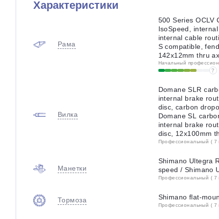
Характеристики
500 Series OCLV C
IsoSpeed, internal
internal cable rou
Рама
S compatible, fend
142x12mm thru ax
Начальный профессиона
?
Domane SLR carbo
internal brake rou
disc, carbon drop
Вилка
Domane SL carbon,
internal brake rou
disc, 12x100mm th
Профессиональный ( 7 
Shimano Ultegra R
Манетки
speed / Shimano 
Профессиональный ( 7 
Shimano flat-moun
Тормоза
Профессиональный ( 7 