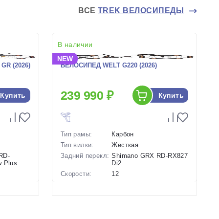
ВСЕ
TREK ВЕЛОСИПЕДЫ
В наличии
NEW
GR (2026)
ВЕЛОСИПЕД WELT G220 (2026)
239 990 ₽
Купить
Купить
Тип рамы:
Карбон
Тип вилки:
Жесткая
RD-
Задний перекл:
Shimano GRX RD-RX827
 Plus
Di2
Скорости:
12
Тип тормозов:
Дисковые
гидравлические
ие
Вес:
10.5 кг.
Диаметр
28 дюймов