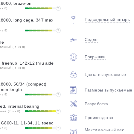
R8000, braze-on
из 8)
?
Подседельный штырь
R8000, long cage, 34T max
из 8)
?
Седло
le
льный ( 6 из 8)
Покрышки
freehub, 142x12 thru axle
льный ( 6 из 8)
Цвета выпускаемые
8000, 50/34 (compact),
5mm length
Размеры выпускаемые
из 8)
?
Разработка
ed, internal bearing
ый ( 8 из 8)
?
Производство
HG800-11, 11-34, 11 speed
из 8)
?
Максимальный вес