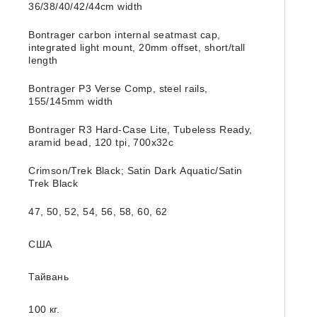
36/38/40/42/44cm width
Bontrager carbon internal seatmast cap,
integrated light mount, 20mm offset, short/tall
length
Bontrager P3 Verse Comp, steel rails,
155/145mm width
Bontrager R3 Hard-Case Lite, Tubeless Ready,
aramid bead, 120 tpi, 700x32c
Crimson/Trek Black; Satin Dark Aquatic/Satin
Trek Black
47, 50, 52, 54, 56, 58, 60, 62
США
Тайвань
100 кг.