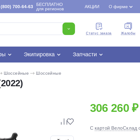
БЕСПЛАТНО
(800) 700-64-63
АКЦИИ
О фирме
для регионов
Cтатус заказа
Жалобы
ры
Экипировка
Запчасти
Шоссейные
Шоссейные
2022)
306 260 ₽
Для клиентов всех банков
С
картой ВелоСклад
Разбейте
оплату