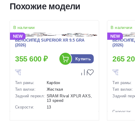
Похожие модели
В наличии
В наличии
NEW
NEW
ВЕЛОСИПЕД SUPERIOR XR 9.5 GRA
ВЕЛОСИПЕД
(2026)
(2026)
355 600 ₽
265 20
Купить
Тип рамы:
Карбон
Тип рамы:
Тип вилки:
Жесткая
Тип вилки:
Задний перекл:
SRAM Rival XPLR AXS,
Задний пер
13 speed
Скорости:
13
Скорости:
Тип тормозов:
Дисковые
гидравлические
Тип тормоз
Вес:
9.1 кг.
Вес:
Диаметр
28 дюймов