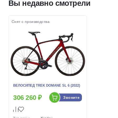
Вы недавно смотрели
колес:
Диаметр
колес:
Цвет-размер в
20.5 Зеленый-Серый
наличии:
Цвет-разме
наличии:
Артикул:
1130220
Артикул:
Снят с производства
ВЕЛОСИПЕД TREK DOMANE SL 6 (2022)
306 260 ₽
Звоните