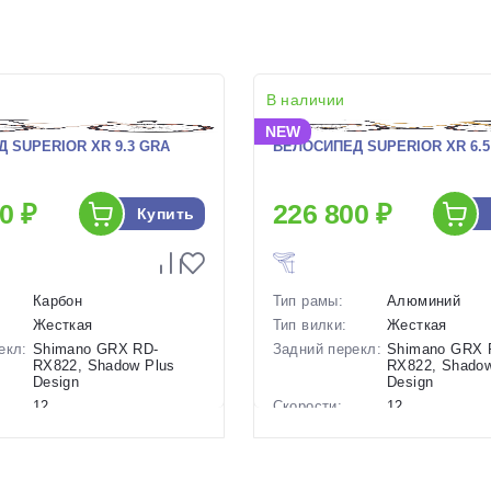
В наличии
NEW
 SUPERIOR XR 9.3 GRA
ВЕЛОСИПЕД SUPERIOR XR 6.5 
0 ₽
226 800 ₽
Купить
Карбон
Тип рамы:
Алюминий
Жесткая
Тип вилки:
Жесткая
екл:
Shimano GRX RD-
Задний перекл:
Shimano GRX 
RX822, Shadow Plus
RX822, Shadow
Design
Design
12
Скорости:
12
ов:
Дисковые
Тип тормозов:
Дисковые
гидравлические
гидравлическ
9.75 кг.
Вес:
10.55 кг.