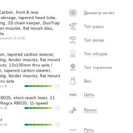
plait.ru
arbon, front & rear
Диаметр колес
 storage, tapered head tube,
ting, 3S chain keeper, DuoTrap
Тип рамы
er mounts, flat mount disc,
le
льный ( 6 из 8)
Тип вилки
Тип ободов
n, tapered carbon steerer,
ting, fender mounts, flat mount
outs, 12x100mm thru axle /
Тип тормозов
 tapered carbon steerer,
раз в 2 недели
ting, fender mounts, flat mount
Вес
ru axle
из 8)
?
Цепь
8025, short-reach lever, 11
Ultegra R8020, 11-speed
из 8)
?
Вынос
t
из 8)
?
Руль