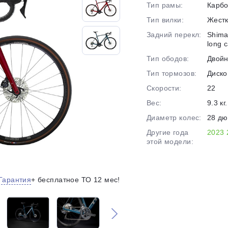
Тип рамы:
Карб
на части
без переплат
Тип вилки:
Жест
Задний перекл:
Shima
long 
График платежей
Тип ободов:
Двой
Тип тормозов:
Диско
Скорости:
22
Сегодня
25
%
Вес:
9.3 кг.
Диаметр колес:
28 д
Другие года
2023
этой модели:
Добавляйте товары
в корзину
Гарантия
+ бесплатное ТО 12 мес!
Оплачивайте сегодня только
25
% картой любого банка