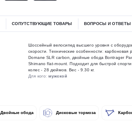
Получайте товар
выбранный способом
СОПУТСТВУЮЩИЕ ТОВАРЫ
ВОПРОСЫ И ОТВЕТ
Оставшиеся
75
% будут
списываться
с вашей карты
по
25
%
каждые 2 недели
Шоссейный велосипед высшего уровня с оборудо
скорости. Технические особенности: карбоновая 
Domane SLR carbon, двойные обода Bontrager Pa
Shimano flat-mount. Подходит для быстрой спорти
колес - 28 дюймов. Вес - 9.30 кг.
Подробнее
об оплате Плайтом
Для кого:
мужской
25
раз в 2
Двойные обода
Дисковые тормоза
Карбо
Остались вопросы?
недели
8 800 302-02-51