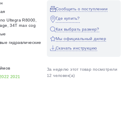
он
Сообщить о поступлении
кая
Где купить?
no Ultegra R8000,
cage, 34T max cog
Как выбрать размер?
ные
Мы официальный дилер
вые гидравлические
Скачать инструкцию
юймов
За неделю этот товар посмотрели
12 человек(а)
2022
2021