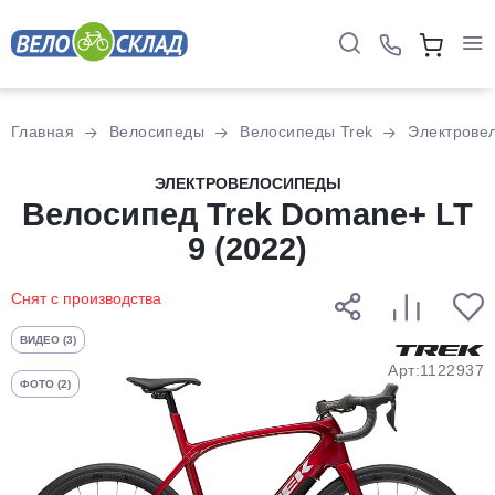
Для клиентов всех банков
Главная
Велосипеды
Велосипеды Trek
Электрове
Разбейте
ЭЛЕКТРОВЕЛОСИПЕДЫ
оплату
Велосипед Trek Domane+ LT
на части
9 (2022)
без переплат
Снят с производства
График платежей
ВИДЕО (3)
Арт:1122937
ФОТО (2)
Сегодня
25
%