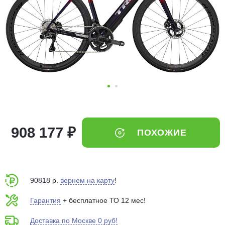
Добавляйте товары
в корзину
Оплачивайте сегодня только
25
% картой любого банка
Получайте товар
выбранный способом
908 177 ₽
ПОХОЖИЕ
Оставшиеся
75
% будут
списываться
с вашей карты
по
25
%
каждые 2 недели
90818 р.
вернем на карту
!
Гарантия
+ бесплатное ТО 12 мес!
Доставка по Москве 0 руб!
Подробнее