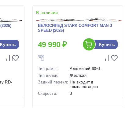
В наличии
2026)
ВЕЛОСИПЕД STARK COMFORT MAN 3
SPEED (2026)
49 990 ₽
Купить
Купить
Тип рамы:
Алюминий 6061
Тип вилки:
Жесткая
ey RD-
Задний перекл:
Не входит в
комплектацию
Скорости:
3
нические
Тип тормозов:
Передний ручной,
задний ножной
Вес:
16 кг.
Диаметр
26 дюймов
колес:
Цвет-размер в
16 Серый, 18 Серый
наличии: