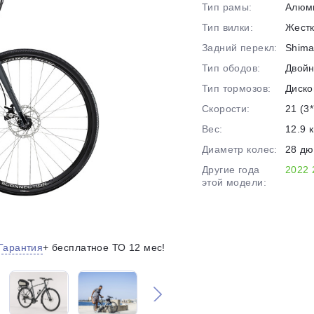
Тип рамы:
Алюм
на части
без переплат
Тип вилки:
Жест
Задний перекл:
Shima
Тип ободов:
Двой
График платежей
Тип тормозов:
Диско
Скорости:
21 (3*
Сегодня
Вес:
12.9 к
25
%
Диаметр колес:
28 д
Другие года
2022
этой модели:
Добавляйте товары
в корзину
Гарантия
+ бесплатное ТО 12 мес!
Оплачивайте сегодня только
25
% картой любого банка