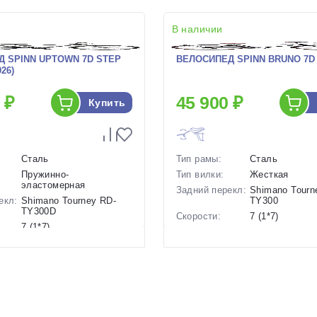
В наличии
 SPINN UPTOWN 7D STEP
ВЕЛОСИПЕД SPINN BRUNO 7D (
26)
 ₽
45 900 ₽
Купить
Сталь
Тип рамы:
Сталь
Пружинно-
Тип вилки:
Жесткая
эластомерная
Задний перекл:
Shimano Tourn
екл:
Shimano Tourney RD-
TY300
TY300D
Скорости:
7 (1*7)
7 (1*7)
Тип тормозов:
Ободные меха
ов:
Ободные механические
Вес:
16.5 кг.
17.5 кг.
Диаметр
28 дюймов
26 дюймов
колес:
Цвет-размер в
Черный
р в
Серый, Черный
наличии:
Артикул:
1130061