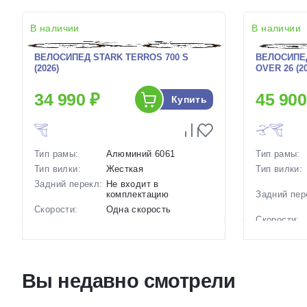
В наличии
В наличии
ВЕЛОСИПЕД STARK TERROS 700 S
ВЕЛОСИПЕД
(2026)
OVER 26 (20
34 990 ₽
45 900
Купить
Тип рамы:
Алюминий 6061
Тип рамы:
Тип вилки:
Жесткая
Тип вилки:
Задний перекл:
Не входит в
комплектацию
Задний пер
Скорости:
Одна скорость
Скорости:
Тип тормозов:
Ободные механические
Тип тормоз
Вес:
10.4 кг.
Вес:
Диаметр
28 дюймов
колес:
Диаметр
Вы недавно смотрели
колес:
Цвет-размер в
19 Серый-Черный, 20.5
наличии:
Серый-Черный, 17.5
Цвет-разме
Серый-Черный
наличии: