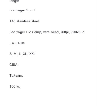
length
Bontrager Sport
14g stainless steel
Bontrager H2 Comp, wire bead, 30tpi, 700x35c
FX 1 Disc
S, M, L, XL, XXL
США
Тайвань
100 кг.