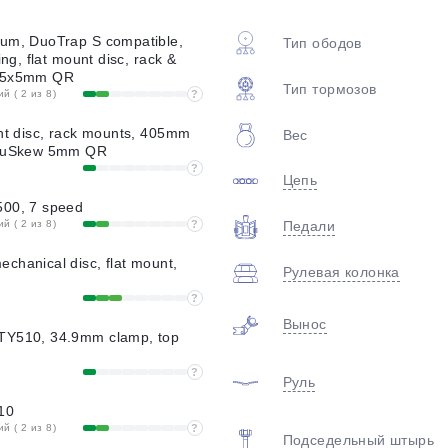
plait.ru
num, DuoTrap S compatible,
Тип ободов
ing, flat mount disc, rack &
135x5mm QR
Тип тормозов
 ( 2 из 8)
?
unt disc, rack mounts, 405mm
Вес
hruSkew 5mm QR
?
Цепь
500, 7 speed
 ( 2 из 8)
?
Педали
раз в 2 недели
chanical disc, flat mount,
Рулевая колонка
?
Вынос
TY510, 34.9mm clamp, top
?
Руль
10
 ( 2 из 8)
?
Подседельный штырь