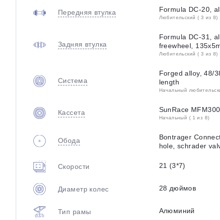
Formula DC-20, al
Передняя втулка
Любительский ( 3 из 8)
Formula DC-31, all
Задняя втулка
freewheel, 135x
Любительский ( 3 из 8)
Forged alloy, 48/
Система
length
Начальный любительский
SunRace MFM300 f
Кассета
Начальный ( 1 из 8)
Bontrager Connecti
Обода
hole, schrader val
21 (3*7)
Скорости
28 дюймов
Диаметр колес
Алюминий
Тип рамы