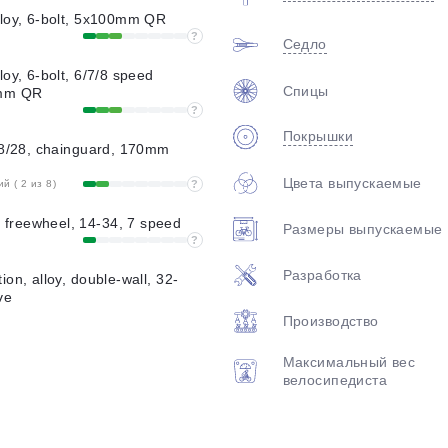
loy, 6-bolt, 5x100mm QR
?
Седло
oy, 6-bolt, 6/7/8 speed
Спицы
5mm QR
?
Покрышки
38/28, chainguard, 170mm
Цвета выпускаемые
 ( 2 из 8)
?
reewheel, 14-34, 7 speed
Размеры выпускаемые
?
Разработка
on, alloy, double-wall, 32-
ve
Производство
Максимальный вес
велосипедиста