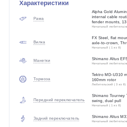
Характеристики
Alpha Gold Alumi
internal cable rout
Рама
fender mounts, 
Начальный любительский
FX Steel, flat mo
Вилка
axle-to-crown, T
Начальный ( 1 из 8)
Shimano Altus EF
Манетки
Начальный любительский
Tektro MD-U310 me
Тормоза
160mm rotor
Любительский ( 3 из 8)
Shimano Tourney 
Передний переключатель
swing, dual pull
Начальный ( 1 из 8)
Shimano Altus M3
Задний переключатель
Начальный любительский