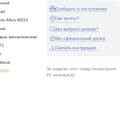
иний
Сообщить о поступлении
кая
Где купить?
no Altus M310
ные
Как выбрать размер?
вые механические
Мы официальный дилер
7)
Скачать инструкцию
г.
юймов
За неделю этот товар посмотрели
2020
15 человек(а)