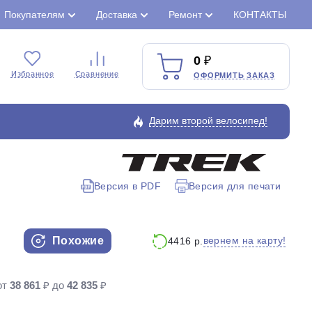
Покупателям
Доставка
Ремонт
КОНТАКТЫ
0
Избранное
Сравнение
ОФОРМИТЬ ЗАКАЗ
Дарим второй велосипед!
Версия в PDF
Версия для печати
Закрыть
Похожие
вернем на карту!
4416 р.
от
38 861
₽ до
42 835
₽