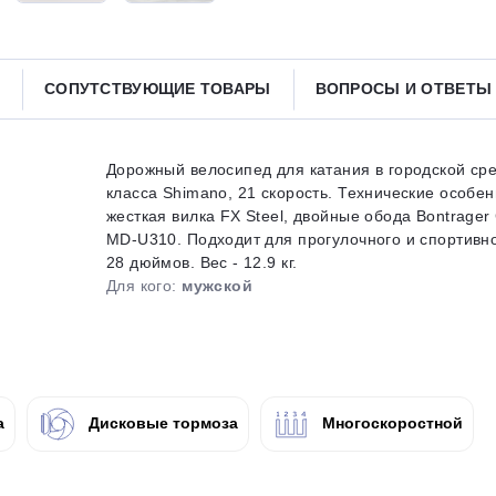
Получайте товар
выбранный способом
СОПУТСТВУЮЩИЕ ТОВАРЫ
ВОПРОСЫ И ОТВЕТ
Оставшиеся
75
% будут
списываться
с вашей карты
по
25
%
каждые 2 недели
Дорожный велосипед для катания в городской ср
класса Shimano, 21 скорость. Технические особе
жесткая вилка FX Steel, двойные обода Bontrager
MD-U310. Подходит для прогулочного и спортивног
28 дюймов. Вес - 12.9 кг.
Подробнее
об оплате Плайтом
Для кого:
мужской
25
раз в 2
а
Дисковые тормоза
Многоскоростной
Остались вопросы?
недели
8 800 302-02-51