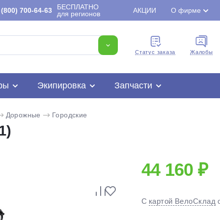
БЕСПЛАТНО
(800) 700-64-63
АКЦИИ
О фирме
для регионов
Cтатус заказа
Жалобы
ры
Экипировка
Запчасти
Дорожные
Городские
1)
44 160 ₽
Для клиентов всех банков
С
картой ВелоСклад
Разбейте
оплату