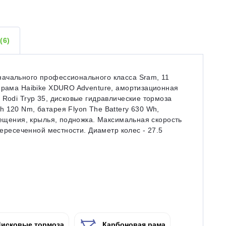
Ы
(6)
ачального профессионального класса Sram, 11
я рама Haibike XDURO Adventure, амортизационная
 Rodi Tryp 35, дисковые гидравлические тормоза
 120 Nm, батарея Flyon The Battery 630 Wh,
свещения, крылья, подножка. Максимальная скорость
пересеченной местности. Диаметр колес - 27.5
исковые тормоза
Карбоновая рама