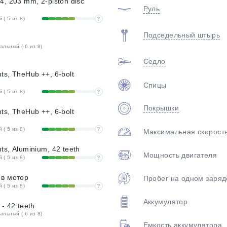
, 203 mm, 2-piston disc
Руль
( 5 из 8)
?
Подседельный штырь
льный ( 6 из 8)
Седло
s, TheHub ++, 6-bolt
Спицы
( 5 из 8)
?
Покрышки
s, TheHub ++, 6-bolt
( 5 из 8)
?
Максимальная скорост
s, Aluminium, 42 teeth
Мощность двигателя
( 5 из 8)
?
 в мотор
Пробег на одном заряд
( 5 из 8)
?
Аккумулятор
- 42 teeth
льный ( 6 из 8)
Емкость аккумулятора