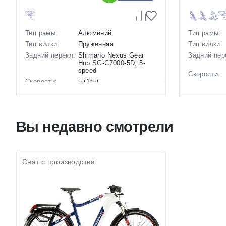
Тип рамы:
Алюминий
Тип рамы:
Тип вилки:
Пружинная
Тип вилки:
Задний перекл:
Shimano Nexus Gear
Задний пер
Hub SG-C7000-5D, 5-
speed
Скорости:
Скорости:
5 (1*5)
Тип тормоз
Тип тормозов:
Дисковые
гидравлические
Вес:
Вес:
20 кг.
Диаметр
Вы недавно смотрели
Диаметр
27.5 дюймов
колес:
колес:
Цвет-разме
Цвет-размер в
19 Черный
наличии:
наличии:
Артикул:
Артикул:
1130027
Снят с производства