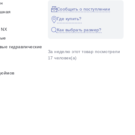
он
Сообщить о поступлении
ушная
Где купить?
 NX
Как выбрать размер?
ные
вые гидравлические
За неделю этот товар посмотрели
17 человек(а)
дюймов