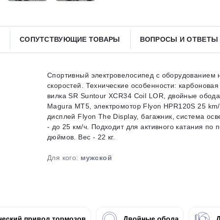
Получайте товар
выбранный способом
СОПУТСТВУЮЩИЕ ТОВАРЫ
ВОПРОСЫ И ОТВЕТ
Оставшиеся
75
% будут
списываться
с вашей карты
по
25
%
каждые 2 недели
Спортивный электровелосипед с оборудованием н
скоростей. Технические особенности: карбонова
вилка SR Suntour XCR34 Coil LOR, двойные обода
Magura MT5, электромотор Flyon HPR120S 25 km/h
дисплей Flyon The Display, багажник, система о
Подробнее
об оплате Плайтом
- до 25 км/ч. Подходит для активного катания по 
дюймов. Вес - 22 кг.
Для кого:
мужской
25
раз в 2
Остались вопросы?
недели
8 800 302-02-51
еский привод тормозов
Двойные обода
Д