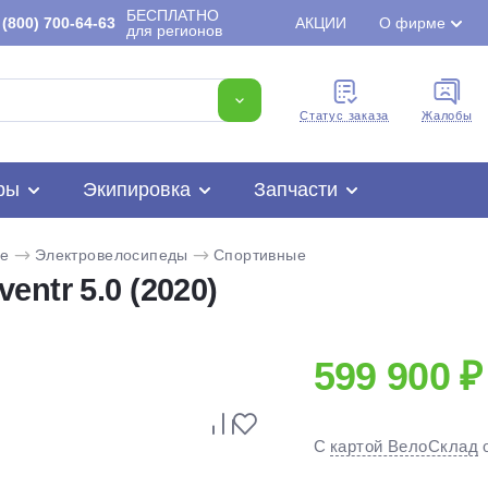
БЕСПЛАТНО
(800) 700-64-63
АКЦИИ
О фирме
для регионов
Cтатус заказа
Жалобы
ры
Экипировка
Запчасти
ke
Электровелосипеды
Спортивные
ntr 5.0 (2020)
599 900 ₽
Для клиентов всех банков
С
картой ВелоСклад
Разбейте
оплату