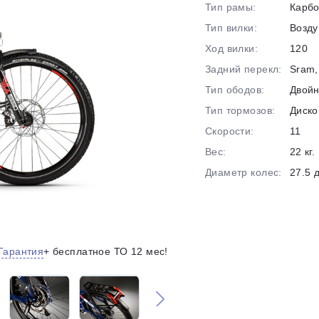
Тип рамы:
Карб
на части
без переплат
Тип вилки:
Возд
Ход вилки:
120
Задний перекл:
Sram,
График платежей
Тип ободов:
Двой
Тип тормозов:
Диско
Сегодня
Скорости:
11
25
%
Вес:
22 кг.
Диаметр колес:
27.5 
Добавляйте товары
в корзину
Гарантия
+ бесплатное ТО 12 мес!
Оплачивайте сегодня только
25
% картой любого банка