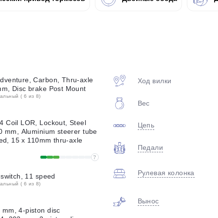
plait.ru
dventure, Carbon, Thru-axle
Ход вилки
mm, Disc brake Post Mount
льный ( 6 из 8)
Вес
раз в 2 недели
 Coil LOR, Lockout, Steel
Цепь
20 mm, Aluminium steerer tube
red, 15 x 110mm thru-axle
Педали
?
Рулевая колонка
 switch, 11 speed
льный ( 6 из 8)
Вынос
mm, 4-piston disc