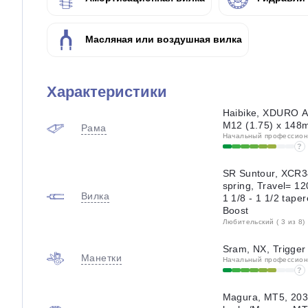
Масляная или воздушная вилка
Характеристики
Haibike, XDURO A
M12 (1.75) x 148
Рама
Начальный профессиона
?
SR Suntour, XCR34
spring, Travel= 1
Вилка
1 1/8 - 1 1/2 tape
Boost
Любительский ( 3 из 8)
Sram, NX, Trigger
Манетки
Начальный профессиона
?
Magura, MT5, 203 