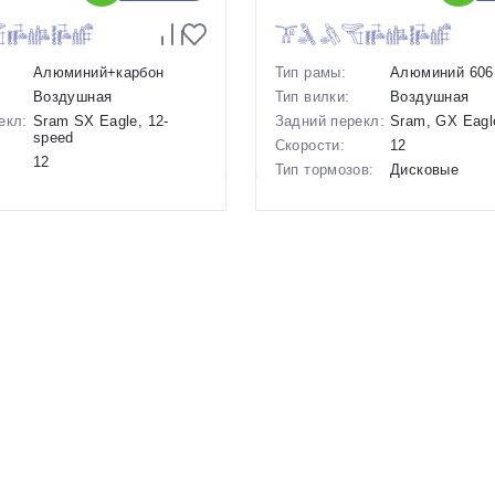
Алюминий+карбон
Тип рамы:
Алюминий 606
Воздушная
Тип вилки:
Воздушная
екл:
Sram SX Eagle, 12-
Задний перекл:
Sram, GX Eagl
speed
Скорости:
12
12
Тип тормозов:
Дисковые
ов:
Дисковые
гидравлическ
гидравлические
Вес:
24 кг.
24 кг.
Диаметр
26 дюймов
29 дюймов
колес:
Цвет-размер в
18 Зеленый
р в
18.5 Черный-Белый
наличии:
Артикул:
1125256
1129784