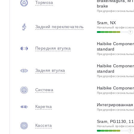
brake/Magura, MT4
Тормоза
brake
Предпрофессиональный 
Sram, NX
Задний переключатель
Начальный профессиона
?
Haibike Component
Передняя втулка
standard
Предпрофессиональный 
Haibike Component
Задняя втулка
standard
Предпрофессиональный 
Haibike Component
Система
Предпрофессиональный 
Интегрированная
Каретка
Предпрофессиональный 
Sram, PG1130, 11 
Кассета
Начальный профессиона
?