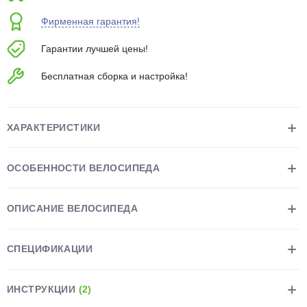
об оплате Плайтом
Фирменная гарантия!
Гарантии лучшей цены!
Бесплатная сборка и настройка!
Остались вопросы?
25
8 800 302-02-51
plait.ru
раз в 2
ХАРАКТЕРИСТИКИ
недели
ОСОБЕННОСТИ ВЕЛОСИПЕДА
ОПИСАНИЕ ВЕЛОСИПЕДА
СПЕЦИФИКАЦИИ
ИНСТРУКЦИИ
(2)