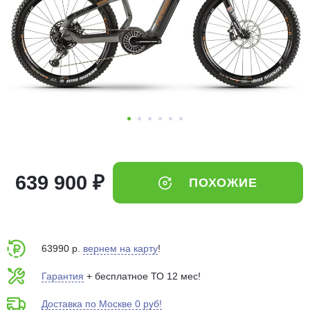
Добавляйте товары
в корзину
Оплачивайте сегодня только
25
% картой любого банка
Получайте товар
выбранный способом
639 900 ₽
ПОХОЖИЕ
Оставшиеся
75
% будут
списываться
с вашей карты
по
25
%
каждые 2 недели
63990 р.
вернем на карту
!
Гарантия
+ бесплатное ТО 12 мес!
Доставка по Москве 0 руб!
Подробнее