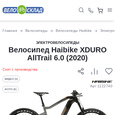
Для клиентов всех банков
Главная
Велосипеды
Велосипеды Haibike
Электро
Разбейте
ЭЛЕКТРОВЕЛОСИПЕДЫ
оплату
Велосипед Haibike XDURO
на части
AllTrail 6.0 (2020)
без переплат
Снят с производства
График платежей
ВИДЕО (3)
Арт:1122740
ФОТО (6)
Сегодня
25
%