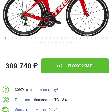
Добавляйте товары
в корзину
Оплачивайте сегодня только
25
% картой любого банка
Получайте товар
выбранный способом
309 740 ₽
ПОХОЖИЕ
Оставшиеся
75
% будут
списываться
с вашей карты
по
25
%
каждые 2 недели
30974 р.
вернем на карту
!
Гарантия
+ бесплатное ТО 12 мес!
Доставка по Москве 0 руб!
Подробнее