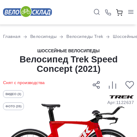
Для клиентов всех банков
Главная
Велосипеды
Велосипеды Trek
Шоссейны
Разбейте
ШОССЕЙНЫЕ ВЕЛОСИПЕДЫ
оплату
Велосипед Trek Speed
на части
Concept (2021)
без переплат
Снят с производства
График платежей
ВИДЕО (3)
Арт:1122637
ФОТО (39)
Сегодня
25
%