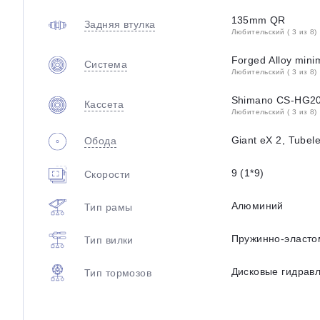
135mm QR
Задняя втулка
Любительский ( 3 из 8)
Forged Alloy mini
Система
Любительский ( 3 из 8)
Shimano CS-HG20
Кассета
Любительский ( 3 из 8)
Giant eX 2, Tubel
Обода
9 (1*9)
Скорости
Алюминий
Тип рамы
Пружинно-эласто
Тип вилки
Дисковые гидрав
Тип тормозов