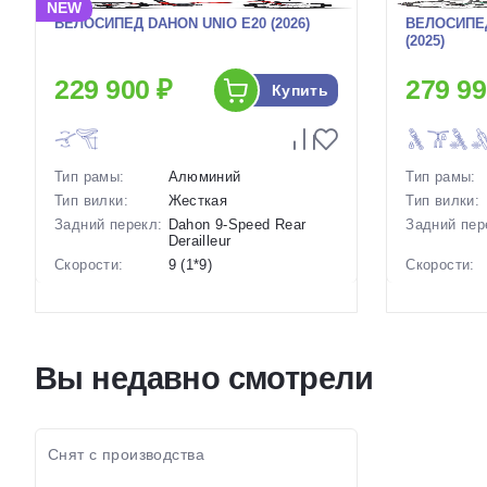
NEW
ВЕЛОСИПЕД DAHON UNIO E20 (2026)
ВЕЛОСИПЕ
(2025)
229 900 ₽
279 99
Купить
Тип рамы:
Алюминий
Тип рамы:
Тип вилки:
Жесткая
Тип вилки:
Задний перекл:
Dahon 9-Speed Rear
Задний пер
Derailleur
Скорости:
9 (1*9)
Скорости:
Тип тормозов:
Дисковые механические
Тип тормоз
Вес:
18.7 кг.
Вес:
Диаметр
20 дюймов
колес:
Диаметр
Вы недавно смотрели
колес:
Цвет-размер в
Красный
наличии:
Цвет-разме
наличии:
Артикул:
1130292
Артикул:
Снят с производства