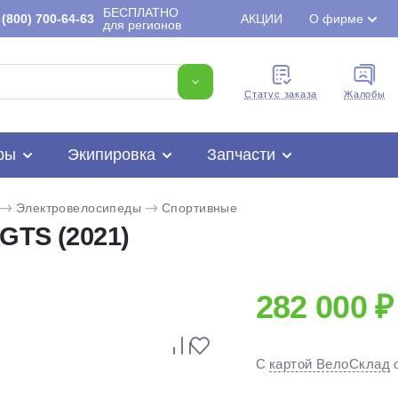
БЕСПЛАТНО
(800) 700-64-63
АКЦИИ
О фирме
для регионов
Cтатус заказа
Жалобы
ры
Экипировка
Запчасти
Электровелосипеды
Спортивные
 GTS (2021)
282 000 ₽
Для клиентов всех банков
С
картой ВелоСклад
Разбейте
оплату