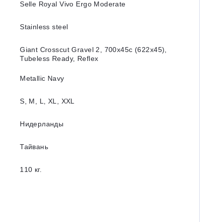
Selle Royal Vivo Ergo Moderate
Stainless steel
Giant Crosscut Gravel 2, 700x45c (622x45),
Tubeless Ready, Reflex
Metallic Navy
S, M, L, XL, XXL
Нидерланды
Тайвань
110 кг.