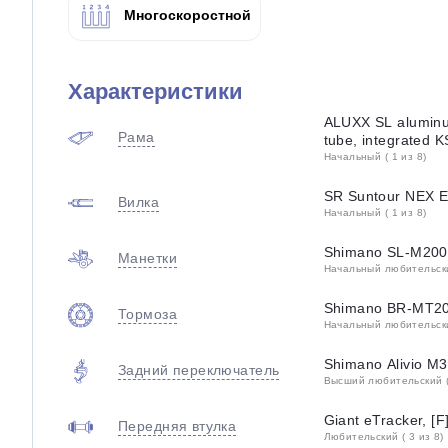
Многоскоростной
Характеристики
ALUXX SL aluminu
Рама
tube, integrated 
Начальный ( 1 из 8)
SR Suntour NEX E
Вилка
Начальный ( 1 из 8)
Shimano SL-M200
Манетки
Начальный любительский
Shimano BR-MT200
Тормоза
Начальный любительский
Shimano Alivio M
Задний переключатель
Высший любительский (
Giant eTracker, 
Передняя втулка
Любительский ( 3 из 8)