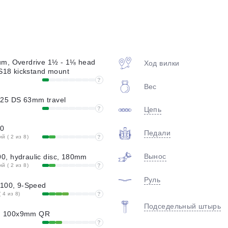
plait.ru
m, Overdrive 1½ - 1⅛ head
Ход вилки
KS18 kickstand mount
?
Вес
25 DS 63mm travel
?
Цепь
раз в 2 недели
0
Педали
 ( 2 из 8)
?
Вынос
, hydraulic disc, 180mm
 ( 2 из 8)
?
Руль
3100, 9-Speed
 4 из 8)
?
Подседельный штырь
[F] 100x9mm QR
?