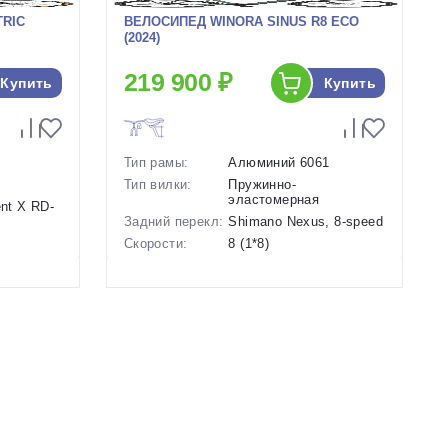
TRIC
ВЕЛОСИПЕД WINORA SINUS R8 ECO
(2024)
219 900 ₽
Купить
Купить
Тип рамы:
Алюминий 6061
Тип вилки:
Пружинно-
эластомерная
ent X RD-
Задний перекл:
Shimano Nexus, 8-speed
Скорости:
8 (1*8)
Тип тормозов:
Дисковые
ие
гидравлические
Вес:
26.4 кг.
Диаметр
27.5 дюймов
колес:
Цвет-размер в
23.5 Зеленый
наличии:
Артикул:
1127805