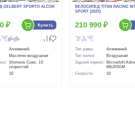
Д GELBERT SPORTO ALCOR
ВЕЛОСИПЕД TITAN RACING NI
SPORT (2025)
0 ₽
210 990 ₽
Купить
Алюминий
Тип рамы:
Алюминий
Масляно-воздушная
Тип вилки:
Воздушная
екл:
Shimano Cues, 10
Задний перекл:
Microshift Adv
скоростей
M6205GM
10
Скорости:
10
ов:
Дисковые
Тип тормозов:
Дисковые
гидравлические
гидравлическ
28 кг.
Вес:
21 кг.
29 дюймов
Диаметр
29 дюймов
колес:
р в
Зеленый, Серый
Цвет-размер в
20 Красный
наличии:
1129091
Артикул:
1129112