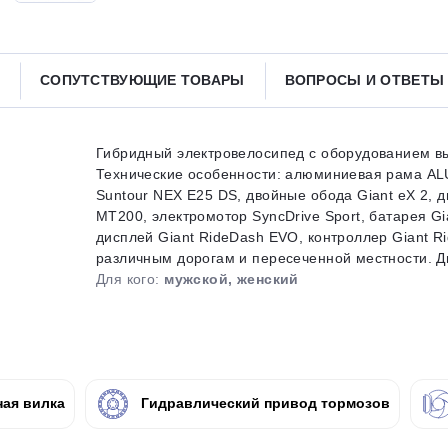
Получайте товар
выбранный способом
СОПУТСТВУЮЩИЕ ТОВАРЫ
ВОПРОСЫ И ОТВЕТ
Оставшиеся
75
% будут
списываться
с вашей карты
по
25
%
каждые 2 недели
Гибридный электровелосипед с оборудованием вы
Технические особенности: алюминиевая рама AL
Suntour NEX E25 DS, двойные обода Giant eX 2, 
MT200, электромотор SyncDrive Sport, батарея Gia
дисплей Giant RideDash EVO, контроллер Giant Ri
Подробнее
об оплате Плайтом
различным дорогам и пересеченной местности. Диа
Для кого:
мужской, женский
25
раз в 2
Остались вопросы?
недели
ая вилка
Гидравлический привод тормозов
8 800 302-02-51