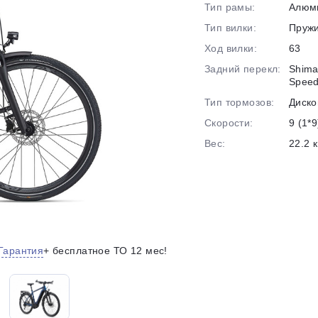
Тип рамы:
Алюм
на части
без переплат
Тип вилки:
Пруж
Ход вилки:
63
Задний перекл:
Shima
График платежей
Spee
Тип тормозов:
Диско
Скорости:
9 (1*9
Сегодня
25
%
Вес:
22.2 к
Добавляйте товары
в корзину
Гарантия
+ бесплатное ТО 12 мес!
Оплачивайте сегодня только
25
% картой любого банка