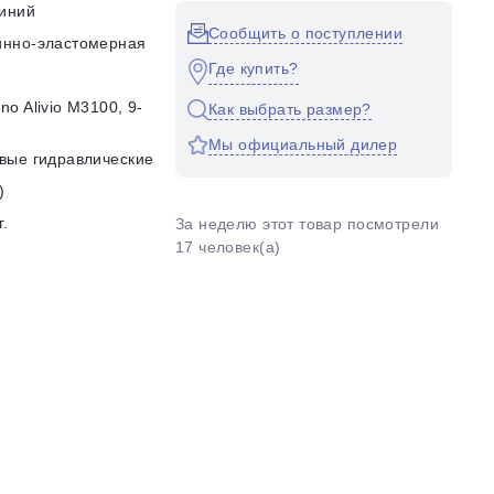
иний
Сообщить о поступлении
инно-эластомерная
Где купить?
no Alivio M3100, 9-
Как выбрать размер?
d
Мы официальный дилер
вые гидравлические
)
г.
За неделю этот товар посмотрели
17 человек(а)