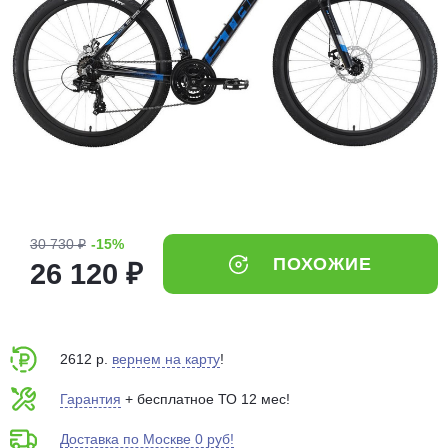
Добавляйте товары
в корзину
Оплачивайте сегодня только
25
% картой любого банка
Получайте товар
выбранный способом
30 730 ₽
-15%
ПОХОЖИЕ
26 120 ₽
Оставшиеся
75
% будут
списываться
с вашей карты
по
25
%
каждые 2 недели
2612 р.
вернем на карту
!
Гарантия
+ бесплатное ТО 12 мес!
Доставка по Москве 0 руб!
Подробнее