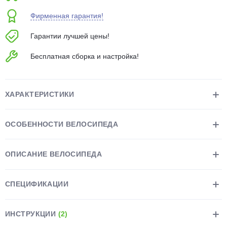
об оплате Плайтом
Фирменная гарантия!
Гарантии лучшей цены!
Бесплатная сборка и настройка!
Остались вопросы?
25
8 800 302-02-51
plait.ru
раз в 2
ХАРАКТЕРИСТИКИ
недели
ОСОБЕННОСТИ ВЕЛОСИПЕДА
ОПИСАНИЕ ВЕЛОСИПЕДА
СПЕЦИФИКАЦИИ
ИНСТРУКЦИИ
(2)