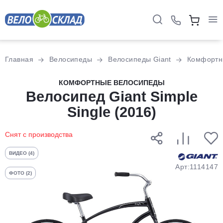
Для клиентов всех банков
Главная
Велосипеды
Велосипеды Giant
Комфорт
Разбейте
КОМФОРТНЫЕ ВЕЛОСИПЕДЫ
оплату
Велосипед Giant Simple
на части
Single (2016)
без переплат
Снят с производства
График платежей
ВИДЕО (4)
Арт:1114147
ФОТО (2)
Сегодня
25
%