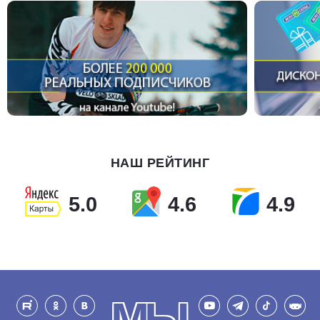
НАШ РЕЙТИНГ
5.0
4.6
4.9
МЫ