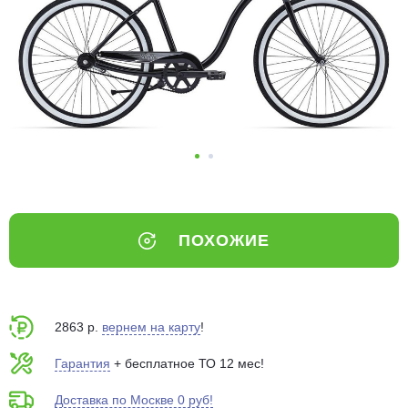
Добавляйте товары
в корзину
Оплачивайте сегодня только
25
% картой любого банка
Получайте товар
выбранный способом
ПОХОЖИЕ
Оставшиеся
75
% будут
списываться
с вашей карты
по
25
%
каждые 2 недели
2863 р.
вернем на карту
!
Гарантия
+ бесплатное ТО 12 мес!
Доставка по Москве 0 руб!
Подробнее