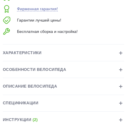
об оплате Плайтом
Фирменная гарантия!
Гарантии лучшей цены!
Бесплатная сборка и настройка!
Остались вопросы?
25
8 800 302-02-51
plait.ru
раз в 2
ХАРАКТЕРИСТИКИ
недели
ОСОБЕННОСТИ ВЕЛОСИПЕДА
ОПИСАНИЕ ВЕЛОСИПЕДА
СПЕЦИФИКАЦИИ
ИНСТРУКЦИИ
(2)