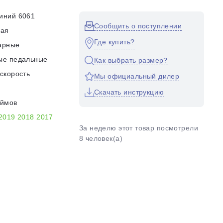
иний 6061
Сообщить о поступлении
кая
Где купить?
арные
ые педальные
Как выбрать размер?
скорость
Мы официальный дилер
Скачать инструкцию
юймов
2019
2018
2017
За неделю этот товар посмотрели
8 человек(а)