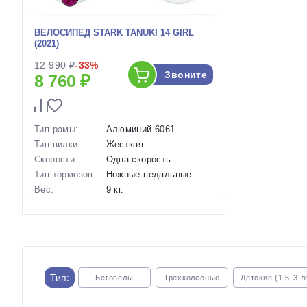
ВЕЛОСИПЕД STARK TANUKI 14 GIRL
(2021)
12 990 ₽
-33%
Звоните
8 760 ₽
Тип рамы:
Алюминий 6061
Тип вилки:
Жесткая
Скорости:
Одна скорость
Тип тормозов:
Ножные педальные
Вес:
9 кг.
Диаметр
14 дюймов
колес:
Артикул:
1121794
Тип:
Беговелы
Трехколесные
Детские (1.5-3 л