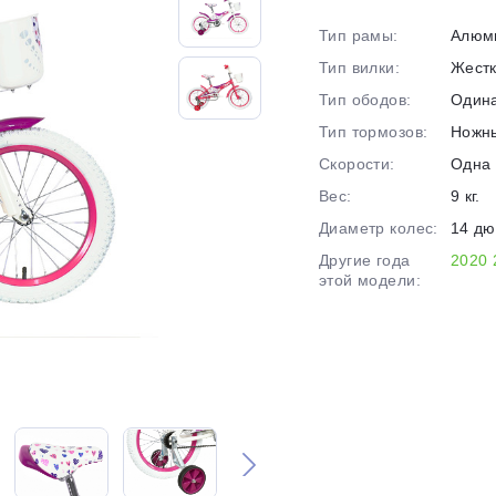
на части
без переплат
Тип рамы:
Алюм
Тип вилки:
Жест
Тип ободов:
Один
График платежей
Тип тормозов:
Ножн
Скорости:
Одна 
Сегодня
Вес:
9 кг.
25
%
Диаметр колес:
14 д
Другие года
2020
этой модели:
Добавляйте товары
в корзину
Оплачивайте сегодня только
25
% картой любого банка