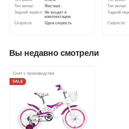
Тип вилки:
Жесткая
Тип вилки:
Задний перекл:
Не входит в
Задний пер
комплектацию
Скорости:
Одна скорость
Скорости:
Тип тормозов:
Ободные механические
Тип тормоз
Вес:
10.1 кг.
Вес:
Диаметр
16 дюймов
Диаметр
колес:
колес:
Вы недавно смотрели
Цвет-размер в
Серый, Зеленый,
Цвет-разме
наличии:
Желтый
наличии:
Артикул:
1129555
Артикул:
Снят с производства
SALE