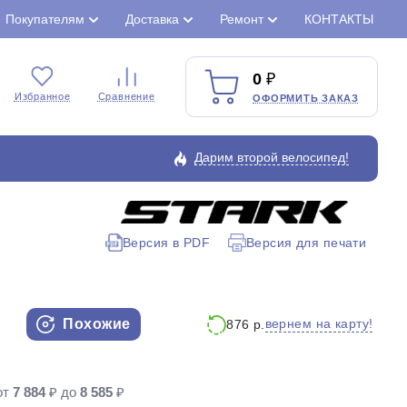
Покупателям
Доставка
Ремонт
КОНТАКТЫ
0
Избранное
Сравнение
ОФОРМИТЬ ЗАКАЗ
Дарим второй велосипед!
Версия в PDF
Версия для печати
Закрыть
Похожие
вернем на карту!
876 р.
от
7 884
₽ до
8 585
₽