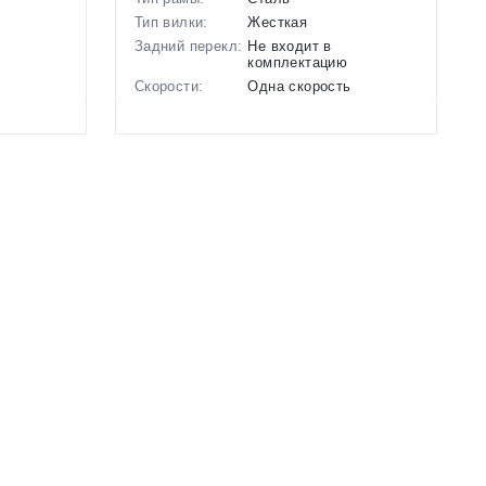
Тип вилки:
Жесткая
Задний перекл:
Не входит в
комплектацию
ь
Скорости:
Одна скорость
нические
Тип тормозов:
Ободные механические
Вес:
11.37 кг.
Диаметр
18 дюймов
колес:
Зеленый
Цвет-размер в
Серый, Фиолетовый,
наличии:
Синий
Артикул:
1129572