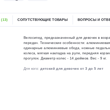
Получайте товар
выбранный способом
Ы
(13)
СОПУТСТВУЮЩИЕ ТОВАРЫ
ВОПРОСЫ И ОТ
Оставшиеся
75
% будут
списываться
с вашей карты
по
25
%
каждые 2 недели
Велосипед, предназначенный для девочек в возра
передач. Технические особенности: алюминиевая р
одинарные алюминиевые обода, ножные педальны
колеса, мягкая накладка на руле, передняя корзи
прогулок. Диаметр колес - 14 дюймов. Вес - 9 кг.
Подробнее
об оплате Плайтом
Для кого:
детский для девочек от 3 до 5 лет
25
раз в 2
Остались вопросы?
недели
8 800 302-02-51