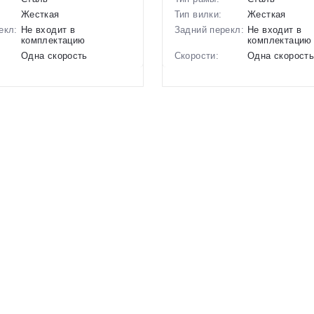
Жесткая
Тип вилки:
Жесткая
екл:
Не входит в
Задний перекл:
Не входит в
комплектацию
комплектацию
Одна скорость
Скорости:
Одна скорост
ов:
Ободные механические
Тип тормозов:
Ободные меха
10.3 кг.
Вес:
10 кг.
16 дюймов
Диаметр
14 дюймов
колес:
р в
Синий, Серый, Красный,
Цвет-размер в
Фиолетовый, 
Зеленый
наличии:
1129600
Артикул:
1129599