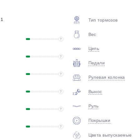
plait.ru
61
Тип тормозов
Вес
?
Цепь
?
Педали
раз в 2 недели
?
Рулевая колонка
Вынос
?
Руль
?
Покрышки
?
Цвета выпускаемые