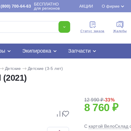
БЕСПЛАТНО
(800) 700-64-63
АКЦИИ
О фирме
для регионов
Cтатус заказа
Жалобы
ры
Экипировка
Запчасти
Детские
Детские (3-5 лет)
 (2021)
12 990 ₽
-33%
8 760 ₽
Для клиентов всех банков
Разбейте
оплату
С
картой ВелоСклад