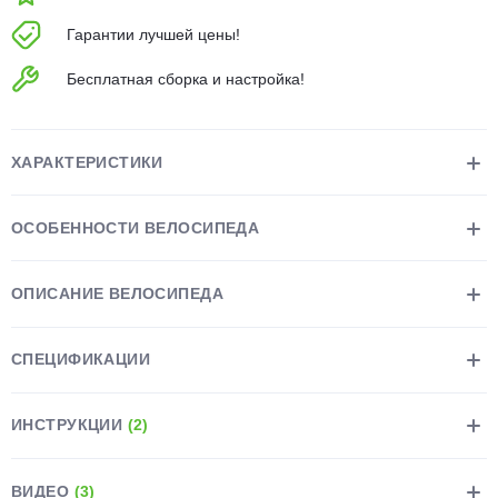
об оплате Плайтом
Гарантии лучшей цены!
Бесплатная сборка и настройка!
Остались вопросы?
25
8 800 302-02-51
ХАРАКТЕРИСТИКИ
plait.ru
раз в 2
недели
ОСОБЕННОСТИ ВЕЛОСИПЕДА
ОПИСАНИЕ ВЕЛОСИПЕДА
СПЕЦИФИКАЦИИ
ИНСТРУКЦИИ
(2)
ВИДЕО
(3)