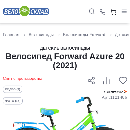
Для клиентов всех банков
Главная
Велосипеды
Велосипеды Forward
Детски
Разбейте
ДЕТСКИЕ ВЕЛОСИПЕДЫ
оплату
Велосипед Forward Azure 20
на части
(2021)
без переплат
Снят с производства
График платежей
ВИДЕО (3)
Арт:1121486
ФОТО (15)
Сегодня
25
%