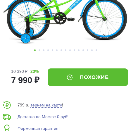
Добавляйте товары
в корзину
Оплачивайте сегодня только
25
% картой любого банка
Получайте товар
выбранный способом
10 390 ₽
-23%
ПОХОЖИЕ
7 990 ₽
Оставшиеся
75
% будут
списываться
с вашей карты
по
25
%
каждые 2 недели
799 р.
вернем на карту
!
Доставка по Москве 0 руб!
Фирменная гарантия!
Подробнее