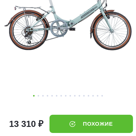
Добавляйте товары
в корзину
Оплачивайте сегодня только
25
% картой любого банка
Получайте товар
выбранный способом
Оставшиеся
75
% будут
списываться
с вашей карты
по
25
%
каждые 2 недели
13 310 ₽
ПОХОЖИЕ
Подробнее