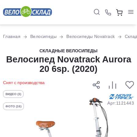
Для клиентов всех банков
Главная
Велосипеды
Велосипеды Novatrack
Скла
Разбейте
СКЛАДНЫЕ ВЕЛОСИПЕДЫ
оплату
Велосипед Novatrack Aurora
на части
20 6sp. (2020)
без переплат
Снят с производства
График платежей
ВИДЕО (3)
Арт:1121443
ФОТО (16)
Сегодня
25
%