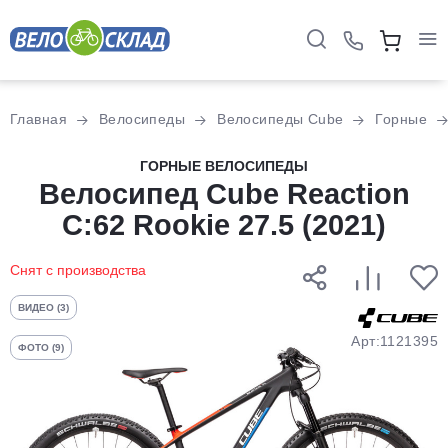
Для клиентов всех банков
Главная
Велосипеды
Велосипеды Cube
Горные
Разбейте
ГОРНЫЕ ВЕЛОСИПЕДЫ
оплату
Велосипед Cube Reaction
на части
C:62 Rookie 27.5 (2021)
без переплат
Снят с производства
График платежей
ВИДЕО (3)
Арт:1121395
ФОТО (9)
Сегодня
25
%