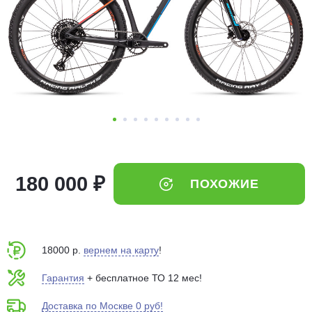
Добавляйте товары
в корзину
Оплачивайте сегодня только
25
% картой любого банка
Получайте товар
выбранный способом
180 000 ₽
ПОХОЖИЕ
Оставшиеся
75
% будут
списываться
с вашей карты
по
25
%
каждые 2 недели
18000 р.
вернем на карту
!
Гарантия
+ бесплатное ТО 12 мес!
Доставка по Москве 0 руб!
Подробнее