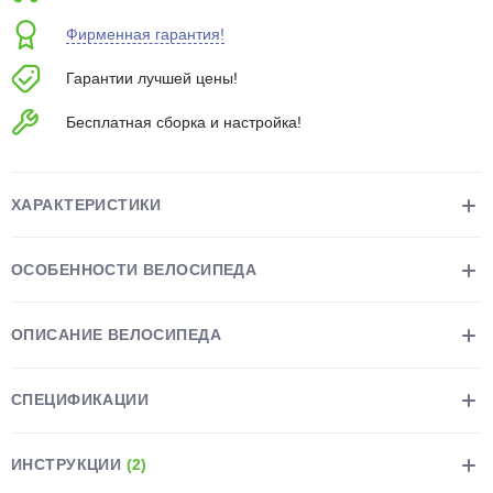
об оплате Плайтом
Фирменная гарантия!
Гарантии лучшей цены!
Бесплатная сборка и настройка!
Остались вопросы?
25
8 800 302-02-51
plait.ru
раз в 2
ХАРАКТЕРИСТИКИ
недели
ОСОБЕННОСТИ ВЕЛОСИПЕДА
ОПИСАНИЕ ВЕЛОСИПЕДА
СПЕЦИФИКАЦИИ
ИНСТРУКЦИИ
(2)