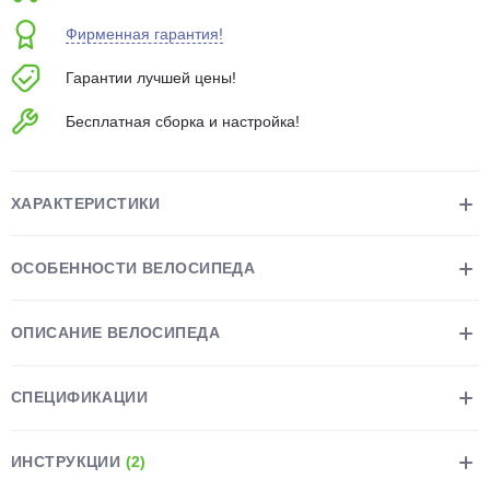
об оплате Плайтом
Фирменная гарантия!
Гарантии лучшей цены!
Бесплатная сборка и настройка!
Остались вопросы?
25
8 800 302-02-51
plait.ru
раз в 2
ХАРАКТЕРИСТИКИ
недели
ОСОБЕННОСТИ ВЕЛОСИПЕДА
ОПИСАНИЕ ВЕЛОСИПЕДА
СПЕЦИФИКАЦИИ
ИНСТРУКЦИИ
(2)