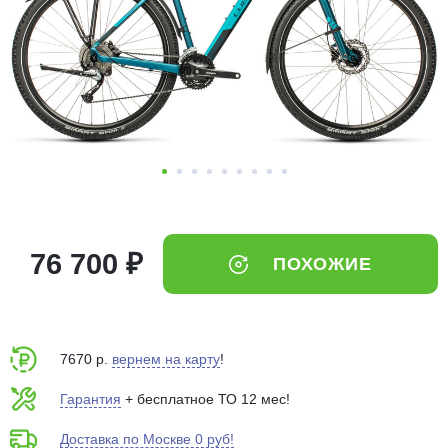
Добавляйте товары
в корзину
Оплачивайте сегодня только
25
% картой любого банка
Получайте товар
выбранный способом
76 700 ₽
ПОХОЖИЕ
Оставшиеся
75
% будут
списываться
с вашей карты
по
25
%
каждые 2 недели
7670 р.
вернем на карту
!
Гарантия
+ бесплатное ТО 12 мес!
Доставка по Москве 0 руб!
Подробнее