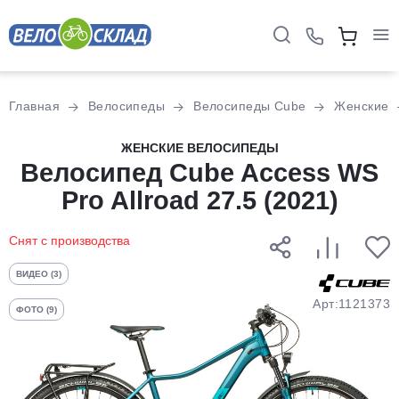
Для клиентов всех банков
Главная
Велосипеды
Велосипеды Cube
Женские
Разбейте
ЖЕНСКИЕ ВЕЛОСИПЕДЫ
оплату
Велосипед Cube Access WS
на части
Pro Allroad 27.5 (2021)
без переплат
Снят с производства
График платежей
ВИДЕО (3)
Арт:1121373
ФОТО (9)
Сегодня
25
%