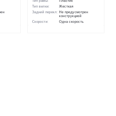
Тип рамы:
Пластик
Тип вилки:
Жесткая
рен
Задний перекл:
Не предусмотрен
конструкцией
ь
Скорости:
Одна скорость
Тип тормозов:
Отсутствуют
Вес:
3.3 кг.
Диаметр
10 дюймов
колес:
ой,
Цвет-размер в
Голубой
наличии:
Артикул:
1130148