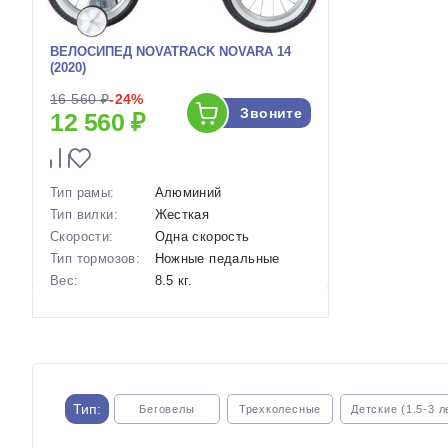
ВЕЛОСИПЕД NOVATRACK NOVARA 14
(2020)
16 560 ₽
-24%
Звоните
12 560 ₽
Тип рамы:
Алюминий
Тип вилки:
Жесткая
Скорости:
Одна скорость
Тип тормозов:
Ножные педальные
Вес:
8.5 кг.
Диаметр
14 дюймов
колес:
Артикул:
1120727
Тип:
Беговелы
Трехколесные
Детские (1.5-3 л