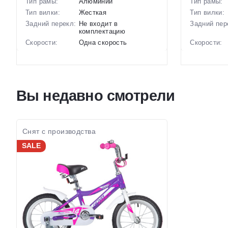
Тип рамы:
Алюминий
Тип рамы:
Тип вилки:
Жесткая
Тип вилки:
Задний перекл:
Не входит в
Задний пер
комплектацию
Скорости:
Одна скорость
Скорости:
Тип тормозов:
Ножные педальные
Тип тормоз
Вес:
10.2 кг.
Вес:
Диаметр
20 дюймов
Диаметр
колес:
колес:
Вы недавно смотрели
Цвет-размер в
Синий
Цвет-разме
наличии:
наличии:
Артикул:
1129793
Артикул:
Снят с производства
SALE