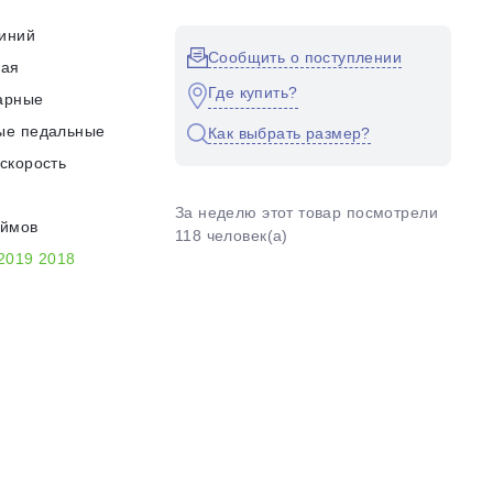
иний
Сообщить о поступлении
кая
Где купить?
арные
ые педальные
Как выбрать размер?
скорость
За неделю этот товар посмотрели
юймов
118 человек(а)
2019
2018