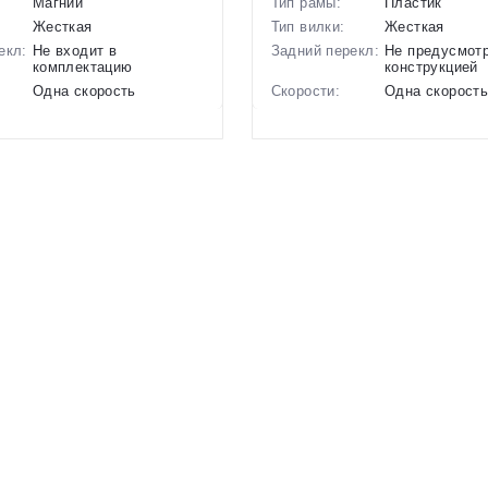
Магний
Тип рамы:
Пластик
Жесткая
Тип вилки:
Жесткая
екл:
Не входит в
Задний перекл:
Не предусмот
комплектацию
конструкцией
Одна скорость
Скорости:
Одна скорост
ов:
Дисковые механические
Тип тормозов:
Отсутствуют
7.8 кг.
Вес:
4.1 кг.
14 дюймов
Диаметр
10 дюймов
колес:
р в
, Розовый
Цвет-размер в
Зеленый-Голуб
наличии:
Черный-Синий
1130214
Артикул:
1130149