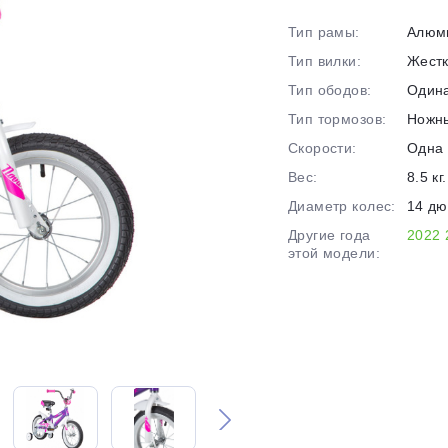
на части
без переплат
Тип рамы:
Алюм
Тип вилки:
Жест
Тип ободов:
Один
График платежей
Тип тормозов:
Ножн
Скорости:
Одна 
Сегодня
Вес:
8.5 кг.
25
%
Диаметр колес:
14 д
Другие года
2022
этой модели:
Добавляйте товары
в корзину
Оплачивайте сегодня только
25
% картой любого банка