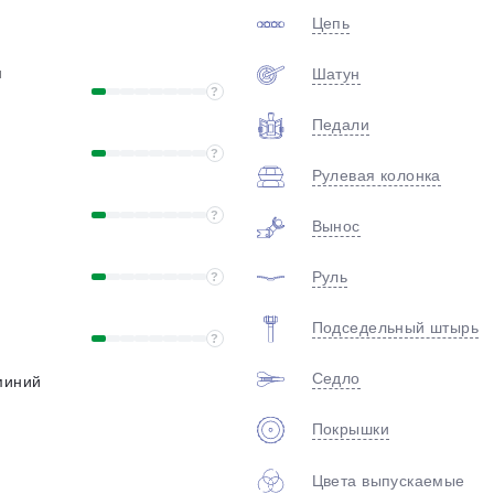
plait.ru
Цепь
я
Шатун
?
Педали
?
Рулевая колонка
?
Вынос
раз в 2 недели
Руль
?
Подседельный штырь
?
Седло
миний
Покрышки
Цвета выпускаемые