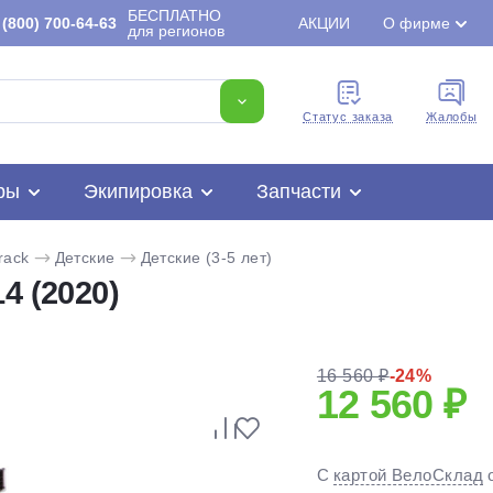
БЕСПЛАТНО
(800) 700-64-63
АКЦИИ
О фирме
для регионов
Cтатус заказа
Жалобы
ры
Экипировка
Запчасти
rack
Детские
Детские (3-5 лет)
4 (2020)
16 560 ₽
-24%
12 560 ₽
Для клиентов всех банков
Разбейте
оплату
С
картой ВелоСклад