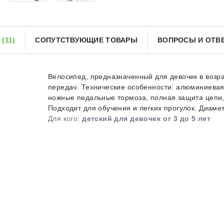
Получайте товар
выбранный способом
Ы
(11)
СОПУТСТВУЮЩИЕ ТОВАРЫ
ВОПРОСЫ И ОТ
Оставшиеся
75
% будут
списываться
с вашей карты
по
25
%
каждые 2 недели
Велосипед, предназначенный для девочек в возра
передач. Технические особенности: алюминиевая
ножные педальные тормоза, полная защита цепи,
Подходит для обучения и легких прогулок. Диаметр
Для кого:
детский для девочек от 3 до 5 лет
Подробнее
об оплате Плайтом
25
раз в 2
Остались вопросы?
недели
8 800 302-02-51