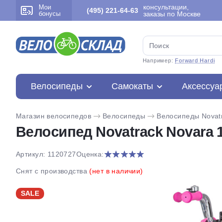
консультации,
Мои
(495) 221-64-63
бонусы
заказы по Москве
Например:
Forward Hardi
Велосипеды
Самокаты
Аксессуа
Магазин велосипедов
Велосипеды
Велосипеды Novat
Велосипед Novatrack Novara 1
Артикул: 1120727
Оценка:
Снят с производства
(нет в наличии)
SALE