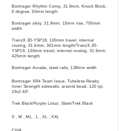
Bontrager Rhythm Comp, 31.8mm, Knock Block,
0 degree, 50mm length
Bontrager alloy, 31.8mm, 15mm rise, 750mm
width
TranzX JD-YSP18, 100mm travel, internal
routing, 31.6mm, 361mm length/TranzX JD-
YSP18, 130mm travel, internal routing, 31.6mm,
425mm length
Bontrager Arvada, steel rails, 138mm width
Bontrager XR4 Team Issue, Tubeless Ready,
Inner Strength sidewalls, aramid bead, 120 tpi,
29x2.60'
Trek Black/Purple Lotus; Slate/Trek Black
S , M , ML , L , XL , XXL
США