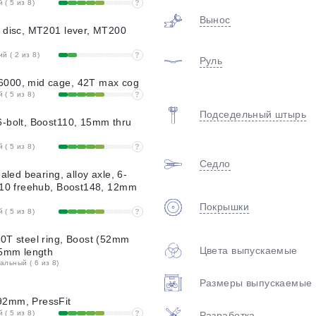
( 5 из 8)
?
Вынос
 disc, MT201 lever, MT200
 ( 2 из 8)
?
Руль
000, mid cage, 42T max cog
( 5 из 8)
?
Подседельный штырь
-bolt, Boost110, 15mm thru
( 5 из 8)
?
Седло
aled bearing, alloy axle, 6-
/10 freehub, Boost148, 12mm
Покрышки
( 5 из 8)
?
0T steel ring, Boost (52mm
Цвета выпускаемые
75mm length
льный ( 6 из 8)
Размеры выпускаемые
2mm, PressFit
( 5 из 8)
?
Разработка