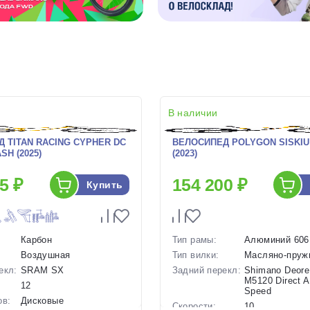
В наличии
 TITAN RACING CYPHER DC
ВЕЛОСИПЕД POLYGON SISKIU 
SH (2025)
(2023)
5 ₽
154 200 ₽
Купить
Карбон
Тип рамы:
Алюминий 606
Воздушная
Тип вилки:
Масляно-пруж
екл:
SRAM SX
Задний перекл:
Shimano Deore
M5120 Direct A
12
Speed
ов:
Дисковые
Скорости:
10