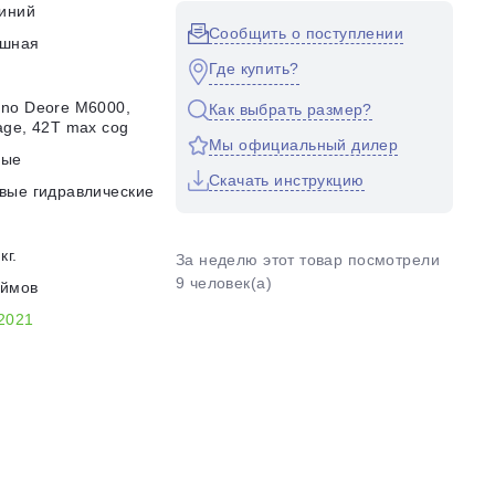
иний
Сообщить о поступлении
ушная
Где купить?
no Deore M6000,
Как выбрать размер?
age, 42T max cog
Мы официальный дилер
ные
Скачать инструкцию
вые гидравлические
кг.
За неделю этот товар посмотрели
9 человек(а)
юймов
2021