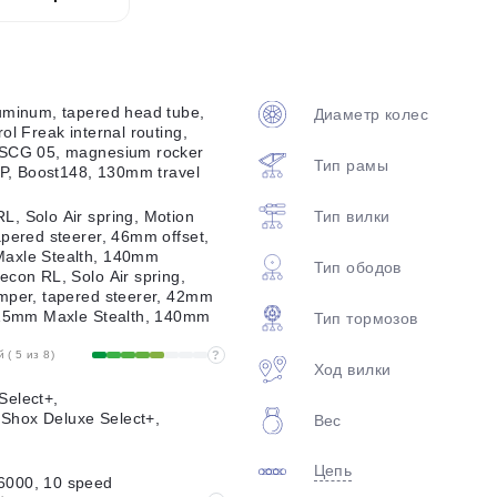
plait.ru
uminum, tapered head tube,
Диаметр колес
ol Freak internal routing,
ISCG 05, magnesium rocker
Тип рамы
ABP, Boost148, 130mm travel
Тип вилки
, Solo Air spring, Motion
apered steerer, 46mm offset,
axle Stealth, 140mm
Тип ободов
раз в 2 недели
econ RL, Solo Air spring,
mper, tapered steerer, 42mm
 15mm Maxle Stealth, 140mm
Тип тормозов
( 5 из 8)
?
Ход вилки
Select+,
hox Deluxe Select+,
Вес
Цепь
6000, 10 speed