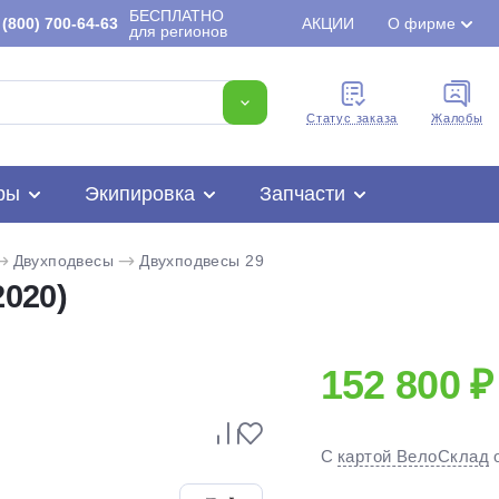
БЕСПЛАТНО
(800) 700-64-63
АКЦИИ
О фирме
для регионов
Cтатус заказа
Жалобы
ры
Экипировка
Запчасти
Двухподвесы
Двухподвесы 29
2020)
152 800 ₽
Для клиентов всех банков
С
картой ВелоСклад
Разбейте
оплату