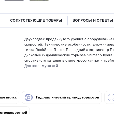
Получайте товар
выбранный способом
СОПУТСТВУЮЩИЕ ТОВАРЫ
ВОПРОСЫ И ОТВЕТ
Оставшиеся
75
% будут
списываться
с вашей карты
по
25
%
каждые 2 недели
Двухподвес продвинутого уровня с оборудование
скоростей. Технические особенности: алюминиев
вилка RockShox Recon RL, задний амортизатор Ro
дисковые гидравлические тормоза Shimano hydraul
спортивного катания в стиле кросс-кантри и трейл.
Подробнее
об оплате Плайтом
Для кого:
мужской
25
раз в 2
ая вилка
Гидравлический привод тормозов
Остались вопросы?
недели
8 800 302-02-51
огоскоростной