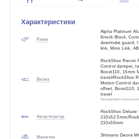
Характеристики
Alpha Platinum Al
Knock Block, Contr
Рама
downtube guard, 
link, Mino Link, 
RockShox Recon RL
Control damper, t
Boost110, 15mm M
travel/RockShox R
Вилка
Motion Control da
offset, Boost110,
travel
Предпрофессиональный 
RockShox Deluxe 
Амортизатор
210x52.5mm/RockS
210x55mm
Shimano Deore M
Манетки