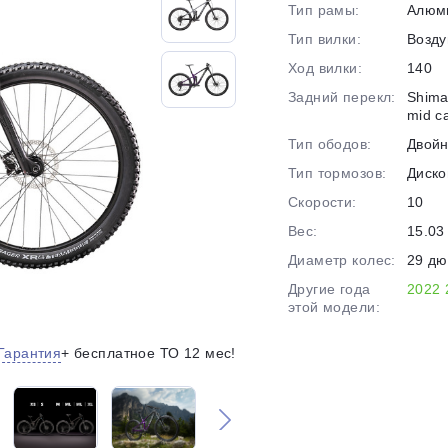
Тип рамы:
Алюм
на части
без переплат
Тип вилки:
Возд
Ход вилки:
140
Задний перекл:
Shima
График платежей
mid c
Тип ободов:
Двой
Тип тормозов:
Диско
Сегодня
25
%
Скорости:
10
Вес:
15.03 
Диаметр колес:
29 д
Другие года
2022
этой модели:
Добавляйте товары
в корзину
Гарантия
+ бесплатное ТО 12 мес!
Оплачивайте сегодня только
25
% картой любого банка