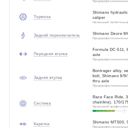
Предпрофессиональный 
Shimano hydraulic
Тормоза
caliper
Начальный любительский
Shimano Deore M6
Задний переключатель
Предпрофессиональный 
Formula DC-511, 6
Передняя втулка
axle
Предпрофессиональный 
Bontrager alloy, se
bolt, Shimano 8/9
Задняя втулка
thru axle
Предпрофессиональный 
Race Face Ride, 3
chainline), 170/1
Система
Начальный профессиона
?
Shimano MT500, 9
Каретка
Предпрофессиональный 