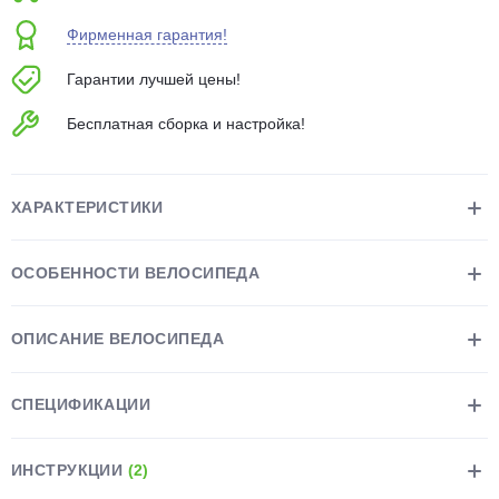
об оплате Плайтом
Фирменная гарантия!
Гарантии лучшей цены!
Бесплатная сборка и настройка!
Остались вопросы?
25
8 800 302-02-51
plait.ru
раз в 2
ХАРАКТЕРИСТИКИ
недели
ОСОБЕННОСТИ ВЕЛОСИПЕДА
ОПИСАНИЕ ВЕЛОСИПЕДА
СПЕЦИФИКАЦИИ
ИНСТРУКЦИИ
(2)