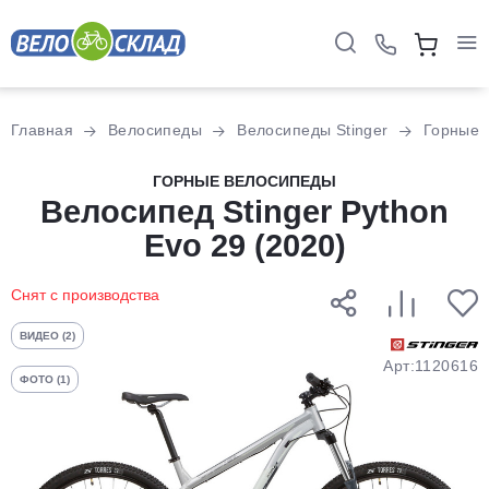
Для клиентов всех банков
Главная
Велосипеды
Велосипеды Stinger
Горные
Разбейте
ГОРНЫЕ ВЕЛОСИПЕДЫ
оплату
Велосипед Stinger Python
на части
Evo 29 (2020)
без переплат
Снят с производства
График платежей
ВИДЕО (2)
Арт:1120616
ФОТО (1)
Сегодня
25
%