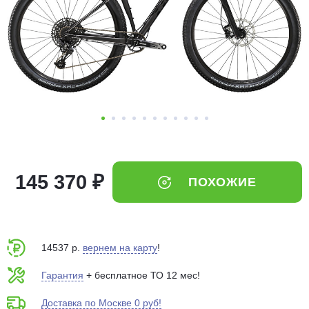
Добавляйте товары
в корзину
Оплачивайте сегодня только
25
% картой любого банка
Получайте товар
выбранный способом
145 370 ₽
ПОХОЖИЕ
Оставшиеся
75
% будут
списываться
с вашей карты
по
25
%
каждые 2 недели
14537 р.
вернем на карту
!
Гарантия
+ бесплатное ТО 12 мес!
Доставка по Москве 0 руб!
Подробнее