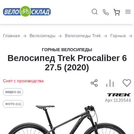
Для клиентов всех банков
Главная
Велосипеды
Велосипеды Trek
Горные
Разбейте
ГОРНЫЕ ВЕЛОСИПЕДЫ
оплату
Велосипед Trek Procaliber 6
на части
27.5 (2020)
без переплат
Снят с производства
График платежей
ВИДЕО (3)
Арт:1120544
ФОТО (11)
Сегодня
25
%