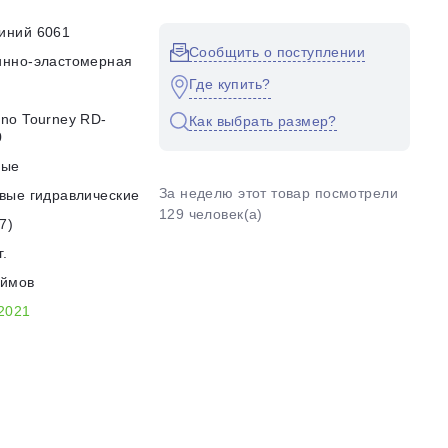
иний 6061
Сообщить о поступлении
инно-эластомерная
Где купить?
no Tourney RD-
Как выбрать размер?
0
ные
За неделю этот товар посмотрели
вые гидравлические
129 человек(а)
7)
г.
юймов
2021