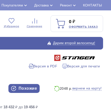
Покупателям
Доставка
Ремонт
КОНТАКТЫ
0
Избранное
Сравнение
ОФОРМИТЬ ЗАКАЗ
Дарим второй велосипед!
Версия в PDF
Версия для печати
Закрыть
Похожие
вернем на карту!
2048 р.
от
18 432
₽ до
19 456
₽