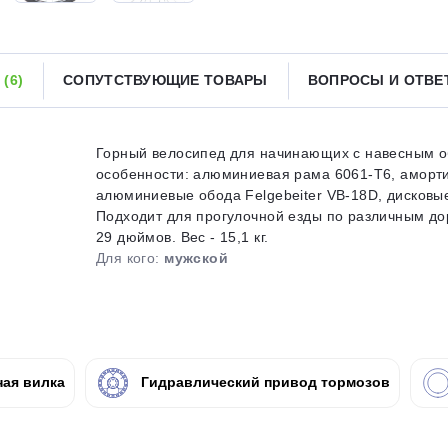
Получайте товар
выбранный способом
Ы
(6)
СОПУТСТВУЮЩИЕ ТОВАРЫ
ВОПРОСЫ И ОТВ
Оставшиеся
75
% будут
списываться
с вашей карты
по
25
%
каждые 2 недели
Горный велосипед для начинающих с навесным об
особенности: алюминиевая рама 6061-T6, аморти
алюминиевые обода Felgebeiter VB-18D, дисковы
Подходит для прогулочной езды по различным до
29 дюймов. Вес - 15,1 кг.
Подробнее
об оплате Плайтом
Для кого:
мужской
25
раз в 2
ая вилка
Гидравлический привод тормозов
Остались вопросы?
недели
8 800 302-02-51