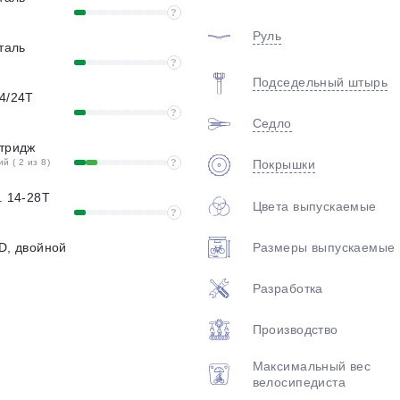
?
Руль
сталь
?
Подседельный штырь
34/24T
?
Седло
ртридж
 ( 2 из 8)
?
Покрышки
. 14-28T
Цвета выпускаемые
?
Размеры выпускаемые
8D, двойной
Разработка
Производство
Максимальный вес
велосипедиста