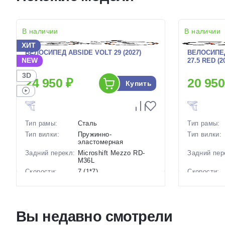
В наличии
В наличии
ХИТ
ВЕЛОСИПЕД ABSIDE VOLT 29 (2027)
ВЕЛОСИПЕ
NEW
27.5 RED (2
3D
24 950 ₽
20 950
Купить
Тип рамы:
Сталь
Тип рамы:
Тип вилки:
Пружинно-
Тип вилки:
эластомерная
Задний перекл:
Microshift Mezzo RD-
Задний пер
M36L
Скорости:
7 (1*7)
Скорости:
Тип тормозов:
Дисковые механические
Тип тормоз
Вес:
17 кг.
Вес:
Диаметр
29 дюймов
Диаметр
Вы недавно смотрели
колес:
колес:
Цвет-размер в
, 20 Черный, 18 Черный
Цвет-разме