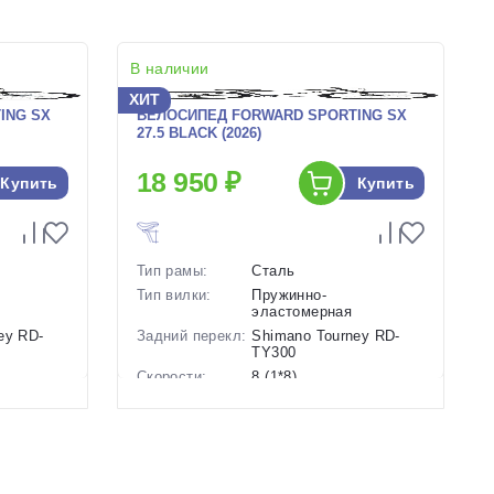
В наличии
ХИТ
ING SX
ВЕЛОСИПЕД FORWARD SPORTING SX
27.5 BLACK (2026)
18 950 ₽
Купить
Купить
Тип рамы:
Сталь
Тип вилки:
Пружинно-
эластомерная
ey RD-
Задний перекл:
Shimano Tourney RD-
TY300
Скорости:
8 (1*8)
анические
Тип тормозов:
Дисковые механические
Вес:
17 кг.
Диаметр
27.5 дюймов
колес:
Синий
Цвет-размер в
, 17 Черный, 19 Черный