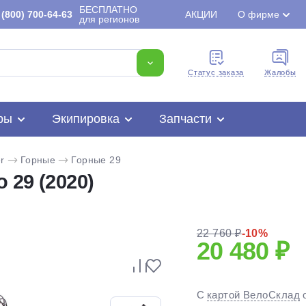
БЕСПЛАТНО
(800) 700-64-63
АКЦИИ
О фирме
для регионов
Cтатус заказа
Жалобы
ры
Экипировка
Запчасти
r
Горные
Горные 29
 29 (2020)
22 760 ₽
-10%
20 480 ₽
Для клиентов всех банков
С
картой ВелоСклад
Разбейте
оплату