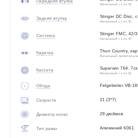
Передняя втулка
Начальный ( 1 из 8)
Stinger DС Disc, 
Задняя втулка
Начальный ( 1 из 8)
Stinger FMC, 42/
Система
Начальный ( 1 из 8)
Thun Country, ка
Каретка
Начальный любительский
Superwin 764, 7ск
Кассета
Начальный ( 1 из 8)
Felgebeiter VB-1
Обода
21 (3*7)
Скорости
29 дюймов
Диаметр колес
Алюминий 6061
Тип рамы