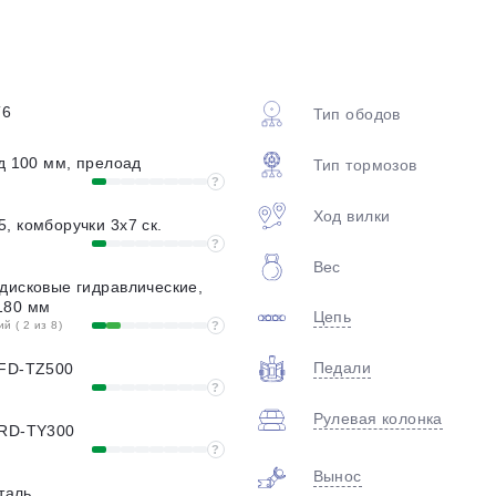
plait.ru
T6
Тип ободов
од 100 мм, прелоад
Тип тормозов
?
Ход вилки
, комборучки 3x7 ск.
?
Вес
раз в 2 недели
дисковые гидравлические,
180 мм
Цепь
 ( 2 из 8)
?
Педали
 FD-TZ500
?
Рулевая колонка
 RD-TY300
?
Вынос
сталь