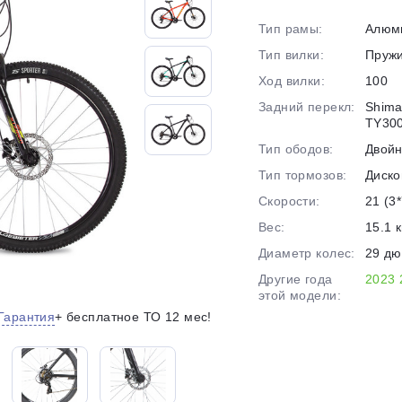
на части
без переплат
Тип рамы:
Алюм
Тип вилки:
Пруж
Ход вилки:
100
График платежей
Задний перекл:
Shima
TY30
Тип ободов:
Двой
Сегодня
25
%
Тип тормозов:
Диско
Скорости:
21 (3*
Вес:
15.1 к
Диаметр колес:
29 д
Другие года
2023
Добавляйте товары
в корзину
этой модели:
Гарантия
+ бесплатное ТО 12 мес!
Оплачивайте сегодня только
25
% картой любого банка