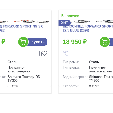
В наличии
ХИТ
Д FORWARD SPORTING SX
ВЕЛОСИПЕД FORWARD SPORT
026)
27.5 BLUE (2026)
 ₽
18 950 ₽
Купить
Сталь
Тип рамы:
Сталь
Пружинно-
Тип вилки:
Пружинно-
эластомерная
эластомерная
екл:
Shimano Tourney RD-
Задний перекл:
Shimano Tourn
TY300
TY300
8 (1*8)
Скорости:
8 (1*8)
ов:
Дисковые механические
Тип тормозов:
Дисковые мех
17 кг.
Вес:
17 кг.
27.5 дюймов
Диаметр
27.5 дюймов
колес:
р в
17 Красный, 19 Красный
Цвет-размер в
19 Синий, 17 