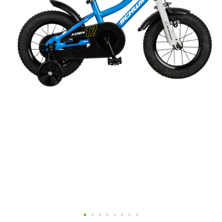
Добавляйте товары
в корзину
Оплачивайте сегодня только
25
% картой любого банка
Получайте товар
выбранный способом
Оставшиеся
75
% будут
списываться
с вашей карты
по
25
%
каждые 2 недели
Подробнее