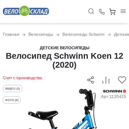
Для клиентов всех банков
Главная
Велосипеды
Велосипеды Schwinn
Детски
Разбейте
ДЕТСКИЕ ВЕЛОСИПЕДЫ
оплату
Велосипед Schwinn Koen 12
на части
(2020)
без переплат
Снят с производства
График платежей
ВИДЕО (2)
Арт:1120425
ФОТО (8)
Сегодня
25
%