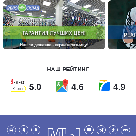
НАШ РЕЙТИНГ
5.0
4.6
4.9
МЫ