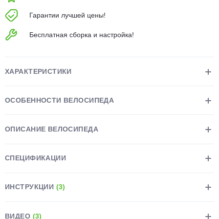
об оплате Плайтом
Гарантии лучшей цены!
Бесплатная сборка и настройка!
Остались вопросы?
25
8 800 302-02-51
ХАРАКТЕРИСТИКИ
plait.ru
раз в 2
недели
ОСОБЕННОСТИ ВЕЛОСИПЕДА
ОПИСАНИЕ ВЕЛОСИПЕДА
СПЕЦИФИКАЦИИ
ИНСТРУКЦИИ
(3)
ВИДЕО
(3)