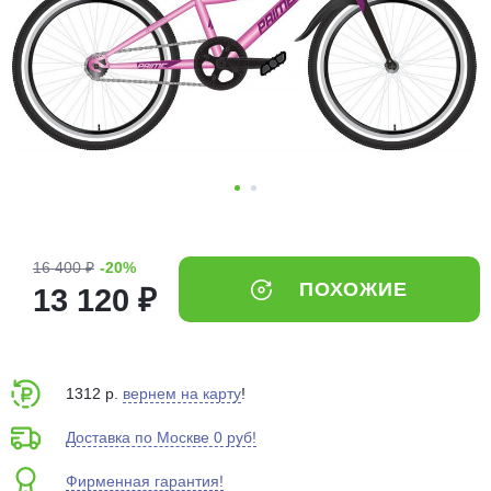
Добавляйте товары
в корзину
Оплачивайте сегодня только
25
% картой любого банка
Получайте товар
выбранный способом
16 400 ₽
-20%
ПОХОЖИЕ
13 120 ₽
Оставшиеся
75
% будут
списываться
с вашей карты
по
25
%
каждые 2 недели
1312 р.
вернем на карту
!
Доставка по Москве 0 руб!
Фирменная гарантия!
Подробнее