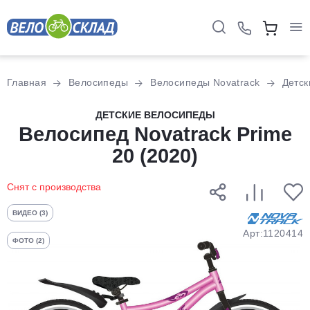
Для клиентов всех банков
Главная
Велосипеды
Велосипеды Novatrack
Детск
Разбейте
ДЕТСКИЕ ВЕЛОСИПЕДЫ
оплату
Велосипед Novatrack Prime
на части
20 (2020)
без переплат
Снят с производства
График платежей
ВИДЕО (3)
Арт:1120414
ФОТО (2)
Сегодня
25
%