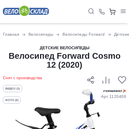
Для клиентов всех банков
Главная
Велосипеды
Велосипеды Forward
Детски
Разбейте
ДЕТСКИЕ ВЕЛОСИПЕДЫ
оплату
Велосипед Forward Cosmo
на части
12 (2020)
без переплат
Снят с производства
График платежей
ВИДЕО (3)
Арт:1120408
ФОТО (8)
Сегодня
25
%