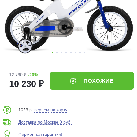
Добавляйте товары
в корзину
Оплачивайте сегодня только
25
% картой любого банка
Получайте товар
выбранный способом
12 790 ₽
-20%
ПОХОЖИЕ
10 230 ₽
Оставшиеся
75
% будут
списываться
с вашей карты
по
25
%
каждые 2 недели
1023 р.
вернем на карту
!
Доставка по Москве 0 руб!
Фирменная гарантия!
Подробнее