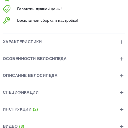
об оплате Плайтом
Гарантии лучшей цены!
Бесплатная сборка и настройка!
Остались вопросы?
25
8 800 302-02-51
ХАРАКТЕРИСТИКИ
plait.ru
раз в 2
недели
ОСОБЕННОСТИ ВЕЛОСИПЕДА
ОПИСАНИЕ ВЕЛОСИПЕДА
СПЕЦИФИКАЦИИ
ИНСТРУКЦИИ
(2)
ВИДЕО
(3)