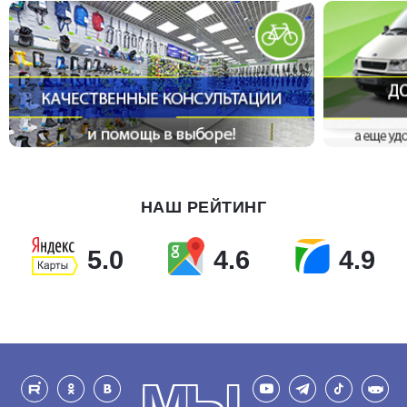
НАШ РЕЙТИНГ
5.0
4.6
4.9
МЫ