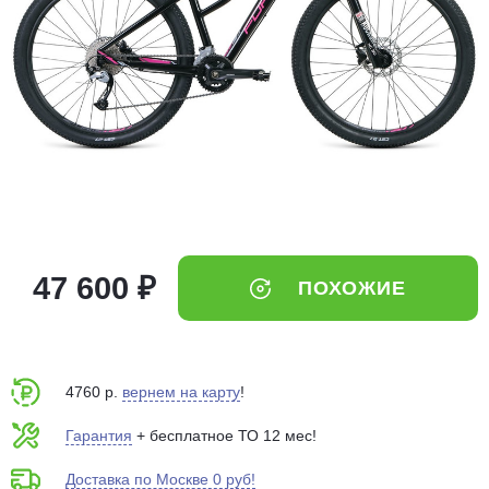
Добавляйте товары
в корзину
Оплачивайте сегодня только
25
% картой любого банка
Получайте товар
выбранный способом
47 600 ₽
ПОХОЖИЕ
Оставшиеся
75
% будут
списываться
с вашей карты
по
25
%
каждые 2 недели
4760 р.
вернем на карту
!
Гарантия
+ бесплатное ТО 12 мес!
Доставка по Москве 0 руб!
Подробнее