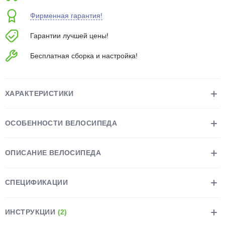
об оплате Плайтом
Фирменная гарантия!
Гарантии лучшей цены!
Бесплатная сборка и настройка!
Остались вопросы?
25
8 800 302-02-51
plait.ru
раз в 2
ХАРАКТЕРИСТИКИ
недели
ОСОБЕННОСТИ ВЕЛОСИПЕДА
ОПИСАНИЕ ВЕЛОСИПЕДА
СПЕЦИФИКАЦИИ
ИНСТРУКЦИИ
(2)