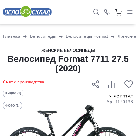
Для клиентов всех банков
Главная
Велосипеды
Велосипеды Format
Женски
Разбейте
ЖЕНСКИЕ ВЕЛОСИПЕДЫ
оплату
Велосипед Format 7711 27.5
на части
(2020)
без переплат
Снят с производства
График платежей
ВИДЕО (2)
Арт:1120136
ФОТО (1)
Сегодня
25
%