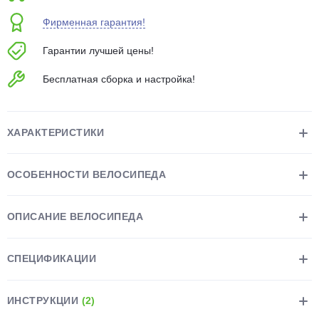
об оплате Плайтом
Фирменная гарантия!
Гарантии лучшей цены!
Бесплатная сборка и настройка!
Остались вопросы?
25
8 800 302-02-51
plait.ru
раз в 2
ХАРАКТЕРИСТИКИ
недели
ОСОБЕННОСТИ ВЕЛОСИПЕДА
ОПИСАНИЕ ВЕЛОСИПЕДА
СПЕЦИФИКАЦИИ
ИНСТРУКЦИИ
(2)