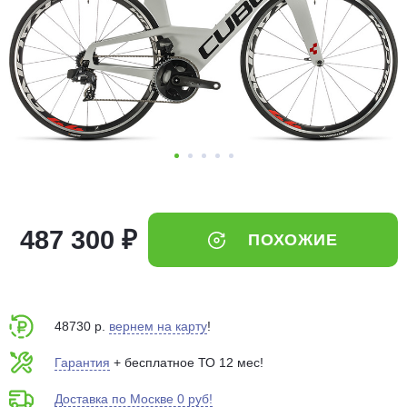
Добавляйте товары
в корзину
Оплачивайте сегодня только
25
% картой любого банка
Получайте товар
выбранный способом
487 300 ₽
ПОХОЖИЕ
Оставшиеся
75
% будут
списываться
с вашей карты
по
25
%
каждые 2 недели
48730 р.
вернем на карту
!
Гарантия
+ бесплатное ТО 12 мес!
Доставка по Москве 0 руб!
Подробнее