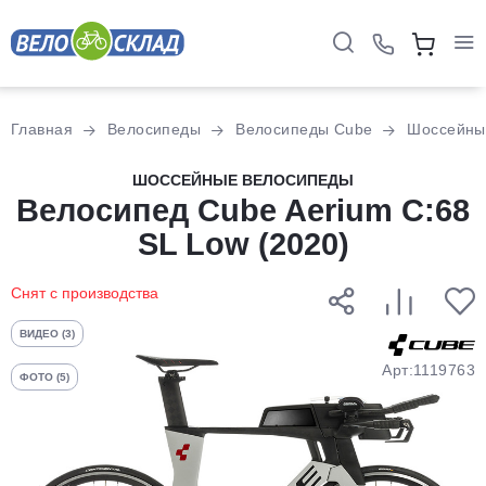
Для клиентов всех банков
Главная
Велосипеды
Велосипеды Cube
Шоссейны
Разбейте
ШОССЕЙНЫЕ ВЕЛОСИПЕДЫ
Велосипед Cube Aerium C:68
оплату
на части
SL Low (2020)
без переплат
Снят с производства
График платежей
ВИДЕО (3)
Арт:1119763
ФОТО (5)
Сегодня
25
%