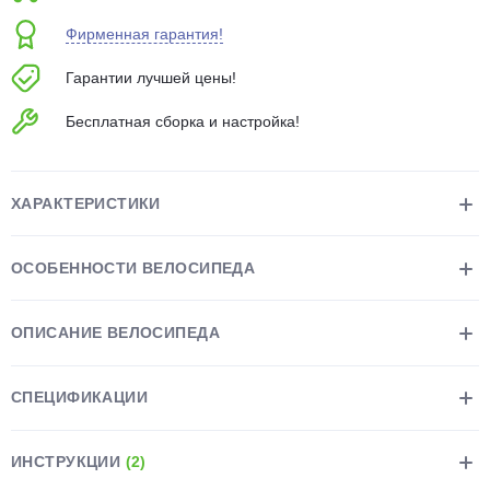
об оплате Плайтом
Фирменная гарантия!
Гарантии лучшей цены!
Бесплатная сборка и настройка!
Остались вопросы?
25
8 800 302-02-51
plait.ru
раз в 2
ХАРАКТЕРИСТИКИ
недели
ОСОБЕННОСТИ ВЕЛОСИПЕДА
ОПИСАНИЕ ВЕЛОСИПЕДА
СПЕЦИФИКАЦИИ
ИНСТРУКЦИИ
(2)