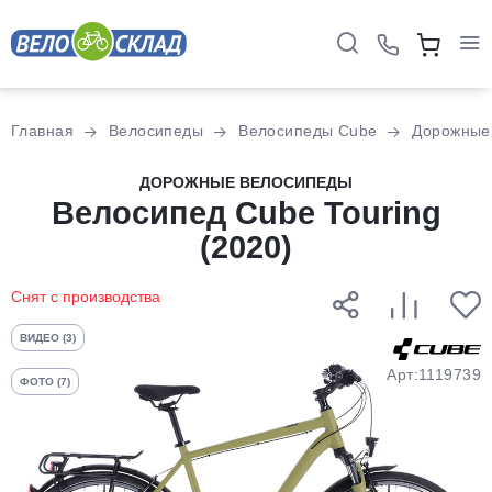
Для клиентов всех банков
Главная
Велосипеды
Велосипеды Cube
Дорожные
Разбейте
ДОРОЖНЫЕ ВЕЛОСИПЕДЫ
оплату
Велосипед Cube Touring
на части
(2020)
без переплат
Снят с производства
График платежей
ВИДЕО (3)
Арт:1119739
ФОТО (7)
Сегодня
25
%