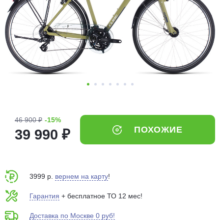
Добавляйте товары
в корзину
Оплачивайте сегодня только
25
% картой любого банка
Получайте товар
выбранный способом
46 900 ₽
-15%
ПОХОЖИЕ
39 990 ₽
Оставшиеся
75
% будут
списываться
с вашей карты
по
25
%
каждые 2 недели
3999 р.
вернем на карту
!
Гарантия
+ бесплатное ТО 12 мес!
Доставка по Москве 0 руб!
Подробнее