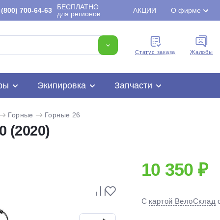
БЕСПЛАТНО
(800) 700-64-63
АКЦИИ
О фирме
для регионов
Cтатус заказа
Жалобы
ры
Экипировка
Запчасти
Горные
Горные 26
0 (2020)
10 350 ₽
Для клиентов всех банков
Разбейте
оплату
С
картой ВелоСклад