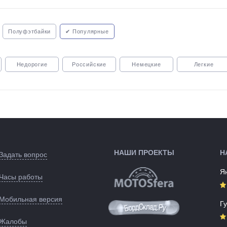
Полуфэтбайки
✔ Популярные
Недорогие
Российские
Немецкие
Легкие
ри
С карбоновой рамой
С дисковыми тормозами
Подростковые
НАШИ ПРОЕКТЫ
Н
Задать вопрос
Я
Часы работы
Мобильная версия
Г
Жалобы