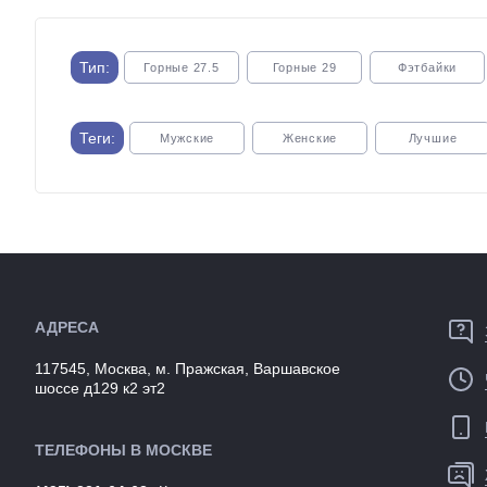
Артикул:
1119645
Тип:
Горные 27.5
Горные 29
Фэтбайки
Теги:
Мужские
Женские
Лучшие
С телескопическим подседельным штырем
Для кросс кант
АДРЕСА
117545, Москва, м. Пражская, Варшавское
шоссе д129 к2 эт2
ТЕЛЕФОНЫ В МОСКВЕ