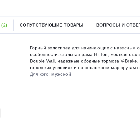
Получайте товар
выбранный способом
Ы
(2)
СОПУТСТВУЮЩИЕ ТОВАРЫ
ВОПРОСЫ И ОТВ
Оставшиеся
75
% будут
списываться
с вашей карты
по
25
%
каждые 2 недели
Горный велосипед для начинающих с навесным обо
особенности: стальная рама Hi-Ten, жесткая стал
Double Wall, надежные ободные тормоза V-Brake,
городских условиях и по несложным маршрутам в л
Подробнее
об оплате Плайтом
Для кого:
мужской
25
раз в 2
Остались вопросы?
недели
8 800 302-02-51
plait.ru