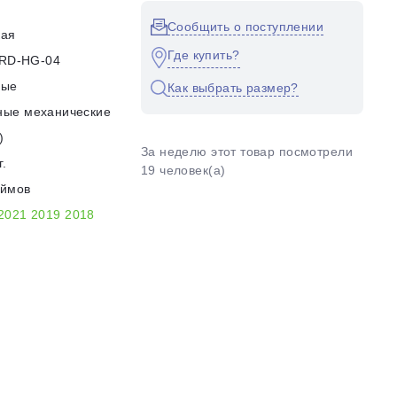
Сообщить о поступлении
кая
Где купить?
r RD-HG-04
ные
Как выбрать размер?
ные механические
)
За неделю этот товар посмотрели
г.
19 человек(а)
юймов
2021
2019
2018