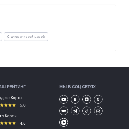
С алюминиевой рамой
АШ РЕЙТИНГ
МЫ В СОЦ СЕТЯХ
ндекс.Карты
5.0
угл.Карты
4.6