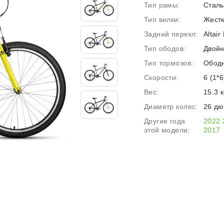
на части
без переплат
Тип рамы:
Сталь
Тип вилки:
Жест
Задний перекл:
Altai
График платежей
Тип ободов:
Двой
Тип тормозов:
Обод
Сегодня
Скорости:
6 (1*6
25
%
Вес:
15.3 к
Диаметр колес:
26 д
Другие года
2022
этой модели:
2017
Добавляйте товары
в корзину
Оплачивайте сегодня только
25
% картой любого банка