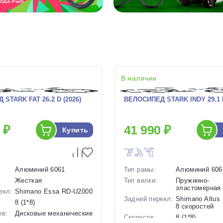
В наличии
STARK FAT 26.2 D (2026)
ВЕЛОСИПЕД STARK INDY 29.1 H
 ₽
41 990 ₽
Купить
Алюминий 6061
Тип рамы:
Алюминий 606
Жесткая
Тип вилки:
Пружинно-
эластомерная
екл:
Shimano Essa RD-U2000
Задний перекл:
Shimano Altus
8 (1*8)
8 скоростей
ов:
Дисковые механические
Скорости:
8 (1*8)