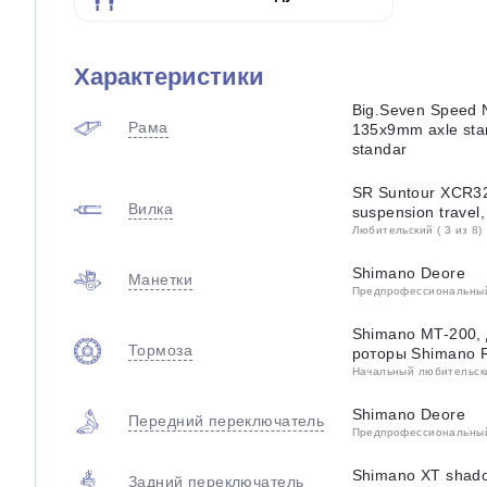
Характеристики
Big.Seven Speed N
Рама
135x9mm axle sta
standar
SR Suntour XCR3
Вилка
suspension travel,
Любительский ( 3 из 8)
Shimano Deore
Манетки
Предпрофессиональный 
Shimano MT-200, 
Тормоза
роторы Shimano 
Начальный любительский
Shimano Deore
Передний переключатель
Предпрофессиональный 
Shimano XT shad
Задний переключатель