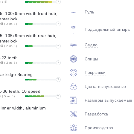
из 8)
?
Руль
, 100x9mm width front hub,
enterlock
 ( 2 из 8)
?
Подседельный штырь
, 135x9mm width rear hub,
enterlock
Седло
 ( 2 из 8)
?
-22 teeth
Спицы
 ( 2 из 8)
?
Покрышки
rtridge Bearing
?
Цвета выпускаемые
-36 teeth, 10 speed
( 5 из 8)
?
Размеры выпускаемые
nner width, aluminium
Разработка
Производство