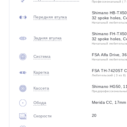
Профессиональный ( 7 
Shimano HB-TX505
Передняя втулка
32 spoke holes, C
Начальный любительский
Shimano FH-TX505
Задняя втулка
32 spoke holes, C
Начальный любительский
FSA Alfa Drive, 36
Система
Начальный любительский
FSA TH-7420ST Ca
Каретка
Любительский ( 3 из 8)
Shimano HG50, 11
Кассета
Предпрофессиональный 
Merida CC, 17mm i
Обода
20
Скорости