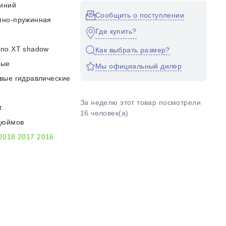
иний
Сообщить о поступлении
яно-пружинная
Где купить?
no XT shadow
Как выбрать размер?
ные
Мы официальный дилер
вые гидравлические
За неделю этот товар посмотрели
г.
16 человек(а)
дюймов
2018
2017
2016