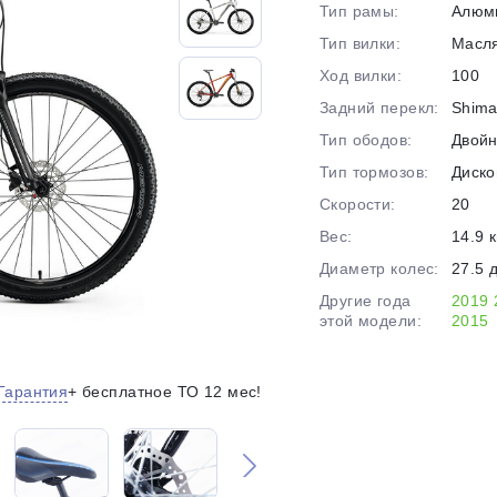
Тип рамы:
Алюм
на части
без переплат
Тип вилки:
Масл
Ход вилки:
100
Задний перекл:
Shima
График платежей
Тип ободов:
Двой
Тип тормозов:
Диско
Сегодня
Скорости:
20
25
%
Вес:
14.9 к
Диаметр колес:
27.5 
Другие года
2019
этой модели:
2015
Добавляйте товары
в корзину
Гарантия
+ бесплатное ТО 12 мес!
Оплачивайте сегодня только
25
% картой любого банка