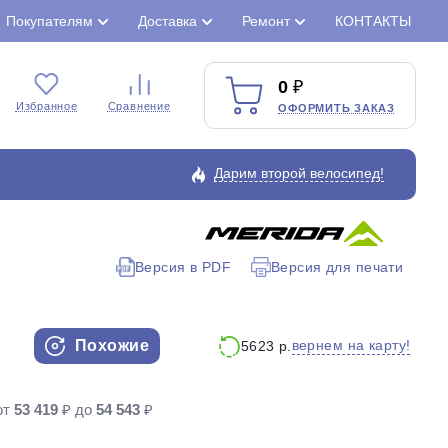
Покупателям
Доставка
Ремонт
КОНТАКТЫ
0
Избранное
Сравнение
ОФОРМИТЬ ЗАКАЗ
Дарим второй велосипед!
Версия в PDF
Версия для печати
Закрыть
Похожие
вернем на карту!
5623 р.
от
53 419
₽ до
54 543
₽