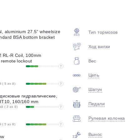
plait.ru
, aluminium 27.5” wheelsize
Тип тормозов
ndard BSA bottom bracket
Ход вилки
2 RL-R Coil, 100mm
Вес
 remote lockout
?
Цепь
раз в 2 недели
( 5 из 8)
?
Шатун
дисковые гидравлические,
RT10, 160/160 mm
Педали
 ( 2 из 8)
?
Рулевая колонка
( 5 из 8)
?
Вынос
ow