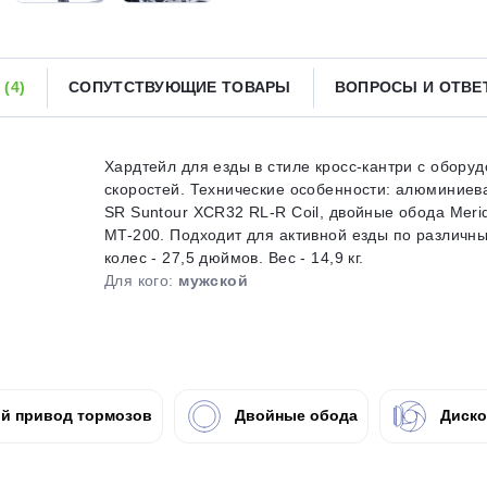
Получайте товар
выбранный способом
Ы
(4)
СОПУТСТВУЮЩИЕ ТОВАРЫ
ВОПРОСЫ И ОТВ
Оставшиеся
75
% будут
списываться
с вашей карты
по
25
%
каждые 2 недели
Хардтейл для езды в стиле кросс-кантри с обору
скоростей. Технические особенности: алюминиев
SR Suntour XCR32 RL-R Coil, двойные обода Meri
MT-200. Подходит для активной езды по различн
колес - 27,5 дюймов. Вес - 14,9 кг.
Подробнее
об оплате Плайтом
Для кого:
мужской
25
раз в 2
й привод тормозов
Двойные обода
Диско
Остались вопросы?
недели
8 800 302-02-51