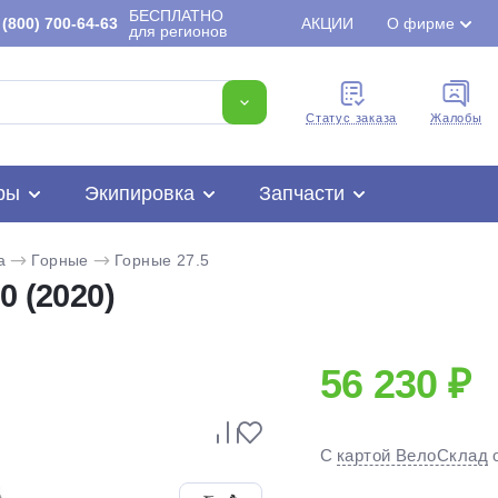
БЕСПЛАТНО
(800) 700-64-63
АКЦИИ
О фирме
для регионов
Cтатус заказа
Жалобы
ры
Экипировка
Запчасти
a
Горные
Горные 27.5
0 (2020)
56 230 ₽
Для клиентов всех банков
С
картой ВелоСклад
Разбейте
оплату