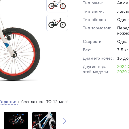
на части
без переплат
Тип рамы:
Алюм
Тип вилки:
Жест
Тип ободов:
Один
График платежей
Тип тормозов:
Перед
ножн
Скорости:
Одна 
Сегодня
Вес:
7.5 кг.
25
%
Диаметр колес:
16 д
Другие года
2024
этой модели:
2020
Добавляйте товары
в корзину
Гарантия
+ бесплатное ТО 12 мес!
Оплачивайте сегодня только
25
% картой любого банка