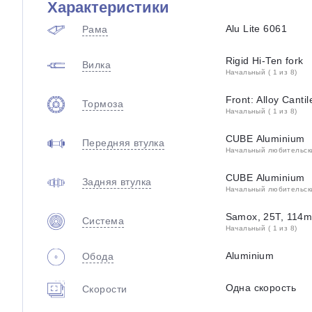
Характеристики
Alu Lite 6061
Рама
Rigid Hi-Ten fork
Вилка
Начальный ( 1 из 8)
Front: Alloy Canti
Тормоза
Начальный ( 1 из 8)
CUBE Aluminium
Передняя втулка
Начальный любительский
CUBE Aluminium
Задняя втулка
Начальный любительский
Samox, 25T, 114m
Система
Начальный ( 1 из 8)
Aluminium
Обода
Одна скорость
Скорости