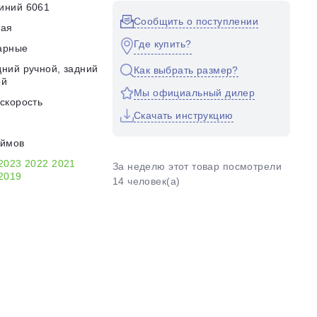
иний 6061
Сообщить о поступлении
кая
Где купить?
арные
ний ручной, задний
Как выбрать размер?
ой
Мы официальный дилер
скорость
Скачать инструкцию
юймов
2023
2022
2021
За неделю этот товар посмотрели
2019
14 человек(а)