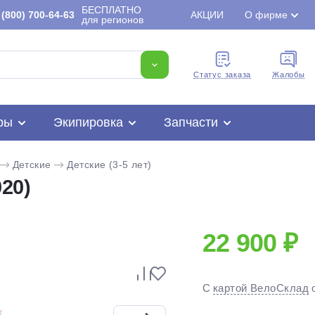
БЕСПЛАТНО
(800) 700-64-63
АКЦИИ
О фирме
для регионов
Cтатус заказа
Жалобы
ры
Экипировка
Запчасти
Детские
Детские (3-5 лет)
20)
22 900 ₽
Для клиентов всех банков
С
картой ВелоСклад
Разбейте
оплату