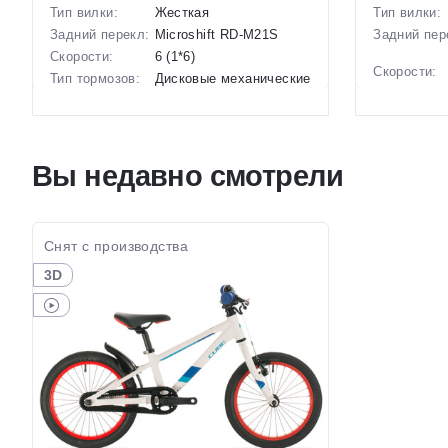
Тип вилки:
Жесткая
Тип вилки:
Задний перекл:
Microshift RD-M21S
Задний пер
Скорости:
6 (1*6)
Скорости:
Тип тормозов:
Дисковые механические
Тип тормоз
Вес:
13 кг.
Вес:
Диаметр
20 дюймов
колес:
Диаметр
колес:
Цвет-размер в
, Коричневый, Красный-
Вы недавно смотрели
наличии:
Розовый
Артикул:
Артикул:
1129641
Снят с производства
3D