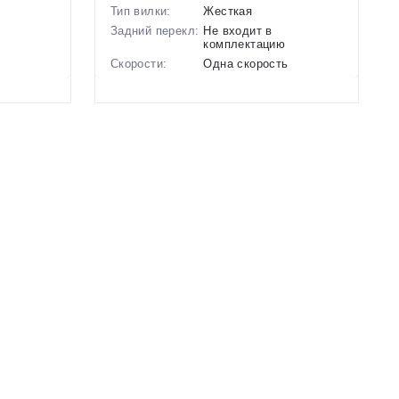
Тип вилки:
Жесткая
Задний перекл:
Не входит в
комплектацию
ь
Скорости:
Одна скорость
анические
Тип тормозов:
Дисковые механические
Вес:
10.2 кг.
Диаметр
18 дюймов
колес:
еный
Цвет-размер в
Желтый
наличии:
Артикул:
1129660