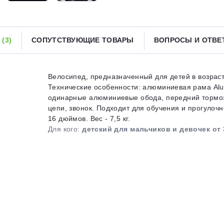
Получайте товар
выбранный способом
Ы
(3)
СОПУТСТВУЮЩИЕ ТОВАРЫ
ВОПРОСЫ И ОТВ
Оставшиеся
75
% будут
списываться
с вашей карты
по
25
%
каждые 2 недели
Велосипед, предназначенный для детей в возраст
Технические особенности: алюминиевая рама Alu Li
одинарные алюминиевые обода, передний тормоз - 
цепи, звонок. Подходит для обучения и прогулочн
16 дюймов. Вес - 7,5 кг.
Подробнее
об оплате Плайтом
Для кого:
детский для мальчиков и девочек от 
25
раз в 2
Остались вопросы?
недели
8 800 302-02-51