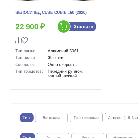
ВЕЛОСИПЕД CUBE CUBIE 160 (2020)
22 900 ₽
Звоните
Тип рамы:
Алюминий 6061
Тип вилки:
Жесткая
Скорости:
Одна скорость
Тип тормозов:
Передний ручной,
задний ножной
Вес:
7.5 кг.
Диаметр
16 дюймов
колес:
Артикул:
1119455
Тип:
Беговелы
Трехколесные
Детские (1.5-3 л
Теги:
Лучшие
Легкие
Недорогие