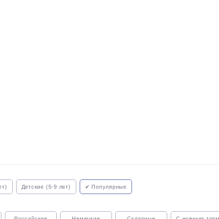
ет)
Детские (5-9 лет)
✔ Популярные
Российские
Немецкие
Складные
С ножным тор