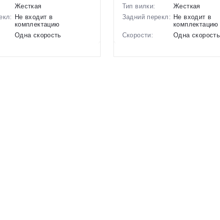
Жесткая
Тип вилки:
Жесткая
екл:
Не входит в
Задний перекл:
Не входит в
комплектацию
комплектацию
Одна скорость
Скорости:
Одна скорост
ов:
Дисковые механические
Тип тормозов:
Дисковые мех
10 кг.
Вес:
10 кг.
18 дюймов
Диаметр
18 дюймов
колес:
1129675
Цвет-размер в
Красный, Зел
наличии:
Артикул:
1129662