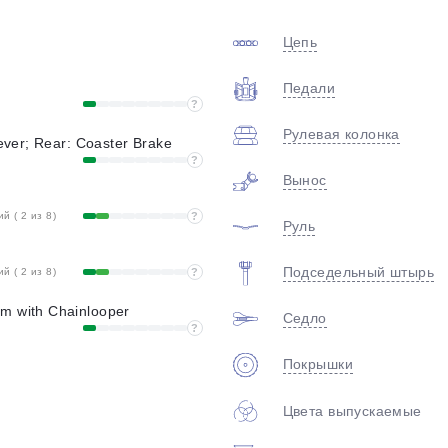
plait.ru
Цепь
Педали
?
Рулевая колонка
lever; Rear: Coaster Brake
?
Вынос
 ( 2 из 8)
?
Руль
раз в 2 недели
Подседельный штырь
 ( 2 из 8)
?
m with Chainlooper
Седло
?
Покрышки
Цвета выпускаемые