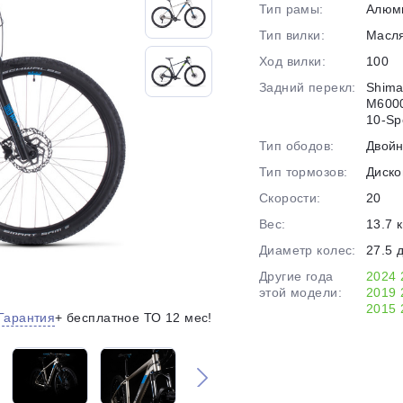
Тип рамы:
Алюм
на части
без переплат
Тип вилки:
Масл
Ход вилки:
100
Задний перекл:
Shima
График платежей
M6000
10-Sp
Тип ободов:
Двой
Сегодня
Тип тормозов:
Диско
25
%
Скорости:
20
Вес:
13.7 к
Диаметр колес:
27.5 
Другие года
2024
Добавляйте товары
в корзину
этой модели:
2019
2015
Гарантия
+ бесплатное ТО 12 мес!
Оплачивайте сегодня только
25
% картой любого банка