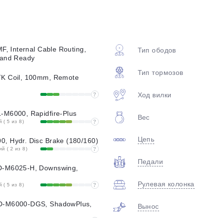
plait.ru
F, Internal Cable Routing,
Тип ободов
tand Ready
Тип тормозов
K Coil, 100mm, Remote
Ход вилки
?
-M6000, Rapidfire-Plus
Вес
раз в 2 недели
( 5 из 8)
?
Цепь
, Hydr. Disc Brake (180/160)
 ( 2 из 8)
?
Педали
D-M6025-H, Downswing,
Рулевая колонка
( 5 из 8)
?
D-M6000-DGS, ShadowPlus,
Вынос