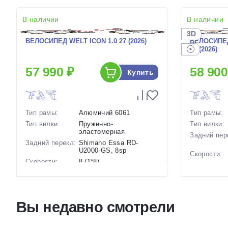
В наличии
В наличии
3D
ВЕЛОСИПЕД WELT ICON 1.0 27 (2026)
ВЕЛОСИПЕД
29 (2026)
57 990 ₽
58 900
Купить
Тип рамы:
Алюминий 6061
Тип рамы:
Тип вилки:
Пружинно-
Тип вилки:
эластомерная
Задний пер
Задний перекл:
Shimano Essa RD-
U2000-GS, 8sp
Скорости:
Скорости:
8 (1*8)
Тип тормоз
Тип тормозов:
Дисковые
гидравлические
Вес:
Вес:
14.6 кг.
Диаметр
Вы недавно смотрели
Диаметр
27.5 дюймов
колес:
колес:
Цвет-разме
Цвет-размер в
15 Красный
наличии: