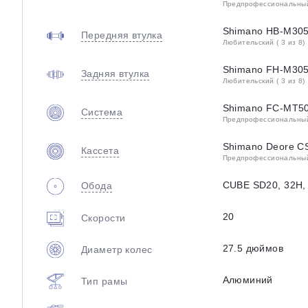
Предпрофессиональный 
Shimano HB-M3050
Передняя втулка
Любительский ( 3 из 8)
Shimano FH-M3050
Задняя втулка
Любительский ( 3 из 8)
Shimano FC-MT50
Система
Предпрофессиональный 
Shimano Deore C
Кассета
Предпрофессиональный 
CUBE SD20, 32H, 
Обода
20
Скорости
27.5 дюймов
Диаметр колес
Алюминий
Тип рамы