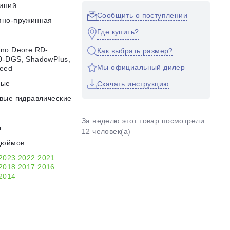
иний
Сообщить о поступлении
яно-пружинная
Где купить?
no Deore RD-
Как выбрать размер?
-DGS, ShadowPlus,
Мы официальный дилер
eed
ные
Скачать инструкцию
вые гидравлические
За неделю этот товар посмотрели
г.
12 человек(а)
дюймов
2023
2022
2021
2018
2017
2016
2014