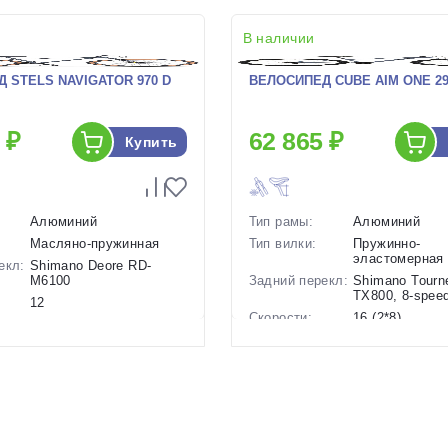
В наличии
 STELS NAVIGATOR 970 D
ВЕЛОСИПЕД CUBE AIM ONE 29 
 ₽
62 865 ₽
Купить
Алюминий
Тип рамы:
Алюминий
Масляно-пружинная
Тип вилки:
Пружинно-
эластомерная
екл:
Shimano Deore RD-
M6100
Задний перекл:
Shimano Tourn
TX800, 8-spee
12
Скорости:
16 (2*8)
ов:
Дисковые
гидравлические
Тип тормозов:
Дисковые
гидравлическ
13.34 кг.
Вес:
15.1 кг.
29 дюймов
Диаметр
29 дюймов
колес:
р в
20.5 Серый, 21 Серый-
Черный, 21 Синий-
Цвет-размер в
16.5 Серый-Ч