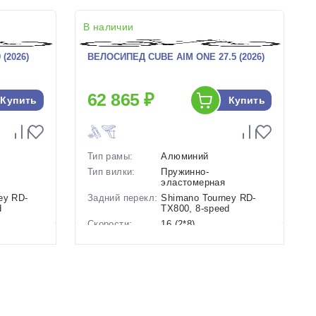
В наличии
(2026)
ВЕЛОСИПЕД CUBE AIM ONE 27.5 (2026)
62 865 ₽
Купить
Купить
Тип рамы:
Алюминий
Тип вилки:
Пружинно-
эластомерная
ey RD-
Задний перекл:
Shimano Tourney RD-
d
TX800, 8-speed
Скорости:
16 (2*8)
Тип тормозов:
Дисковые
ие
гидравлические
Вес:
15.1 кг.
Диаметр
27.5 дюймов
колес:
ерный
Цвет-размер в
14.5 Серый-Черный,