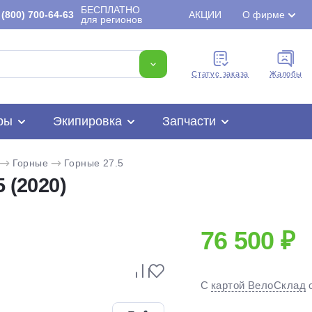
БЕСПЛАТНО
(800) 700-64-63
АКЦИИ
О фирме
для регионов
Cтатус заказа
Жалобы
ры
Экипировка
Запчасти
Горные
Горные 27.5
 (2020)
76 500 ₽
Для клиентов всех банков
С
картой ВелоСклад
Разбейте
оплату