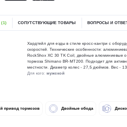
Получайте товар
выбранный способом
Ы
(1)
СОПУТСТВУЮЩИЕ ТОВАРЫ
ВОПРОСЫ И ОТВ
Оставшиеся
75
% будут
списываться
с вашей карты
по
25
%
каждые 2 недели
Хардтейл для езды в стиле кросс-кантри с обору
скоростей. Технические особенности: алюминиева
RockShox XC 30 TK Coil, двойные алюминиевые 
тормоза Shimano BR-MT200. Подходит для активн
местности. Диаметр колес - 27,5 дюймов. Вес - 13,
Подробнее
об оплате Плайтом
Для кого:
мужской
25
раз в 2
й привод тормозов
Двойные обода
Диско
Остались вопросы?
недели
8 800 302-02-51