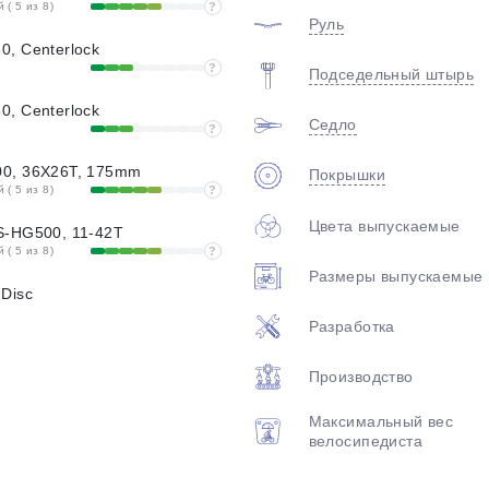
( 5 из 8)
?
Руль
, Centerlock
?
Подседельный штырь
, Centerlock
Седло
?
0, 36X26T, 175mm
Покрышки
( 5 из 8)
?
Цвета выпускаемые
S-HG500, 11-42T
( 5 из 8)
?
Размеры выпускаемые
Disc
Разработка
Производство
Максимальный вес
велосипедиста