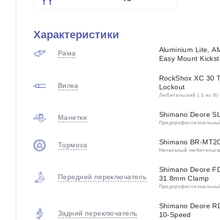
Характеристики
Aluminium Lite, AM
Рама
Easy Mount Kicks
RockShox XC 30 T
Вилка
Lockout
Любительский ( 3 из 8)
Shimano Deore SL
Манетки
Предпрофессиональный 
Shimano BR-MT200
Тормоза
Начальный любительский
Shimano Deore F
Передний переключатель
31.8mm Clamp
Предпрофессиональный 
Shimano Deore R
Задний переключатель
10-Speed