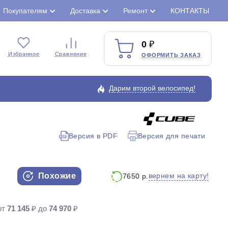
Покупателям
Доставка
Ремонт
КОНТАКТЫ
0
Избранное
Сравнение
ОФОРМИТЬ ЗАКАЗ
Дарим второй велосипед!
Версия в PDF
Версия для печати
Закрыть
Похожие
вернем на карту!
7650 р.
от
71 145
₽ до
74 970
₽