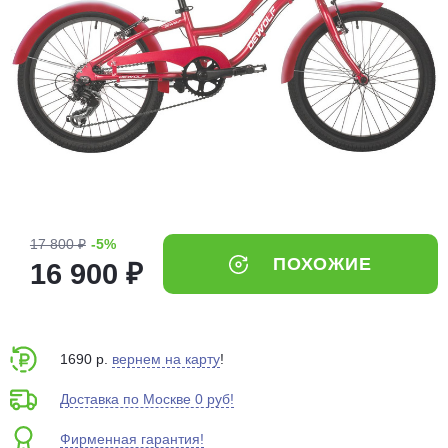
Добавляйте товары
в корзину
Оплачивайте сегодня только
25
% картой любого банка
Получайте товар
выбранный способом
17 800 ₽
-5%
ПОХОЖИЕ
16 900 ₽
Оставшиеся
75
% будут
списываться
с вашей карты
по
25
%
каждые 2 недели
1690 р.
вернем на карту
!
Доставка по Москве 0 руб!
Фирменная гарантия!
Подробнее