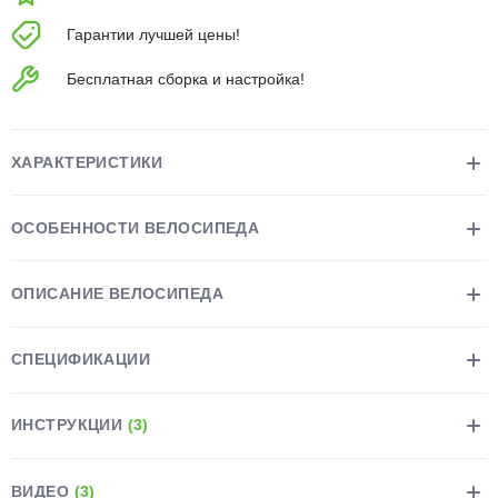
об оплате Плайтом
Гарантии лучшей цены!
Бесплатная сборка и настройка!
Остались вопросы?
25
8 800 302-02-51
ХАРАКТЕРИСТИКИ
plait.ru
раз в 2
недели
ОСОБЕННОСТИ ВЕЛОСИПЕДА
ОПИСАНИЕ ВЕЛОСИПЕДА
СПЕЦИФИКАЦИИ
ИНСТРУКЦИИ
(3)
ВИДЕО
(3)