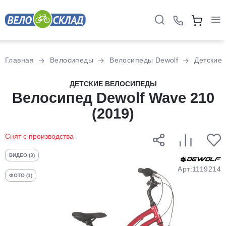
Для клиентов всех банков
Главная
Велосипеды
Велосипеды Dewolf
Детские
Разбейте
ДЕТСКИЕ ВЕЛОСИПЕДЫ
оплату
Велосипед Dewolf Wave 210
на части
(2019)
без переплат
Снят с производства
График платежей
ВИДЕО (3)
Арт:1119214
ФОТО (1)
Сегодня
25
%