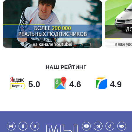
НАШ РЕЙТИНГ
5.0
4.6
4.9
МЫ