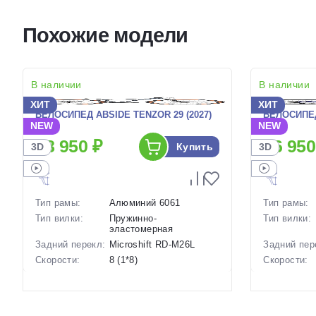
Похожие модели
В наличии
В наличии
ХИТ
ХИТ
ВЕЛОСИПЕД ABSIDE TENZOR 29 (2027)
ВЕЛОСИПЕД 
NEW
NEW
28 950 ₽
26 950
Купить
3D
3D
Тип рамы:
Алюминий 6061
Тип рамы:
Тип вилки:
Пружинно-
Тип вилки:
эластомерная
Задний перекл:
Microshift RD-M26L
Задний пер
Скорости:
8 (1*8)
Скорости:
Тип тормозов:
Дисковые механические
Тип тормоз
Вес:
15 кг.
Вес:
Диаметр
29 дюймов
Диаметр