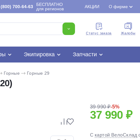
БЕСПЛАТНО
(800) 700-64-63
АКЦИИ
О фирме
для регионов
Cтатус заказа
Жалобы
ры
Экипировка
Запчасти
Горные
Горные 29
20)
39 990 ₽
-5%
37 990 ₽
Для клиентов всех банков
С
картой ВелоСклад
Разбейте
оплату