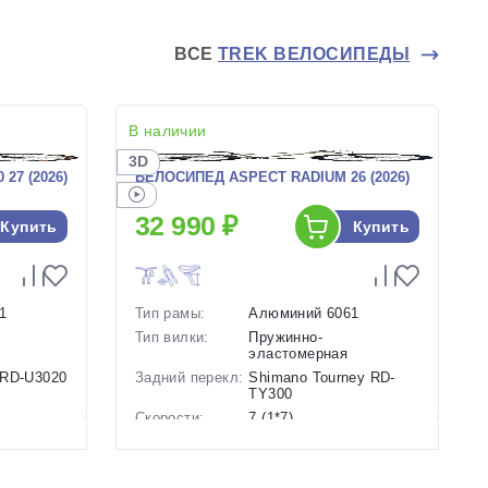
ВСЕ
TREK ВЕЛОСИПЕДЫ
В наличии
3D
27 (2026)
ВЕЛОСИПЕД ASPECT RADIUM 26 (2026)
32 990 ₽
Купить
Купить
1
Тип рамы:
Алюминий 6061
Тип вилки:
Пружинно-
эластомерная
 RD-U3020
Задний перекл:
Shimano Tourney RD-
TY300
Скорости:
7 (1*7)
ие
Тип тормозов:
Дисковые механические
Вес:
14.3 кг.