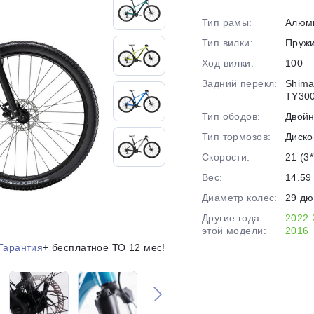
на части
без переплат
Тип рамы:
Алюм
Тип вилки:
Пруж
Ход вилки:
100
График платежей
Задний перекл:
Shima
TY30
Тип ободов:
Двой
Сегодня
25
%
Тип тормозов:
Диско
Скорости:
21 (3*
Вес:
14.59 
Диаметр колес:
29 д
Другие года
2022
Добавляйте товары
в корзину
этой модели:
2016
Гарантия
+ бесплатное ТО 12 мес!
Оплачивайте сегодня только
25
% картой любого банка