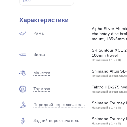
Характеристики
Alpha Silver Alumi
Рама
chainstay disc br
mount, 135x5mm
SR Suntour XCE 28,
Вилка
100mm travel
Начальный ( 1 из 8)
Shimano Altus SL
Манетки
Начальный любительский
Tektro HD-275 hyd
Тормоза
Начальный любительский
Shimano Tourney
Передний переключатель
Начальный ( 1 из 8)
Shimano Tourney
Задний переключатель
Начальный ( 1 из 8)