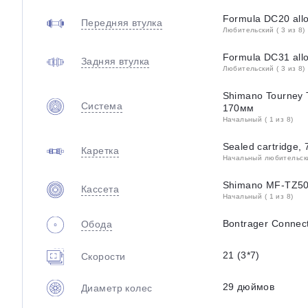
Formula DC20 all
Передняя втулка
Любительский ( 3 из 8)
Formula DC31 all
Задняя втулка
Любительский ( 3 из 8)
Shimano Tourney 
Система
170мм
Начальный ( 1 из 8)
Sealed cartridge
Каретка
Начальный любительский
Shimano MF-TZ500
Кассета
Начальный ( 1 из 8)
Bontrager Connect
Обода
21 (3*7)
Скорости
29 дюймов
Диаметр колес