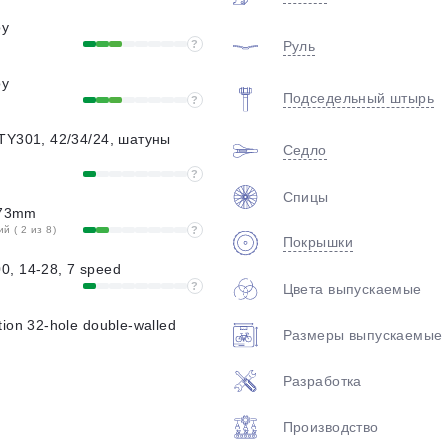
oy
?
Руль
oy
Подседельный штырь
?
TY301, 42/34/24, шатуны
Седло
?
Спицы
, 73mm
 ( 2 из 8)
?
Покрышки
, 14-28, 7 speed
?
Цвета выпускаемые
ion 32-hole double-walled
Размеры выпускаемые
Разработка
Производство