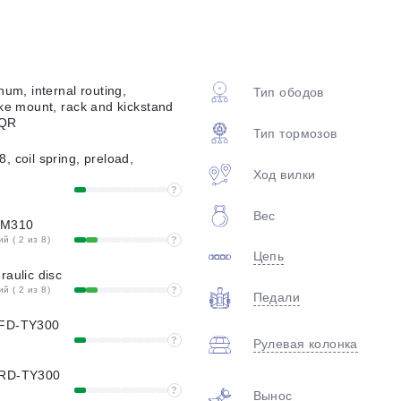
plait.ru
num, internal routing,
Тип ободов
ake mount, rack and kickstand
 QR
Тип тормозов
 coil spring, preload,
Ход вилки
?
Вес
раз в 2 недели
-M310
 ( 2 из 8)
?
Цепь
raulic disc
 ( 2 из 8)
?
Педали
 FD-TY300
?
Рулевая колонка
 RD-TY300
?
Вынос