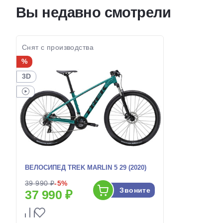
колес:
колес:
Вы недавно смотрели
Цвет-размер в
18 Серый, 20 Серый
Цвет-разме
наличии:
наличии:
Артикул:
1130225
Артикул:
Снят с производства
%
3D
ВЕЛОСИПЕД TREK MARLIN 5 29 (2020)
39 990 ₽
-5%
Звоните
37 990 ₽