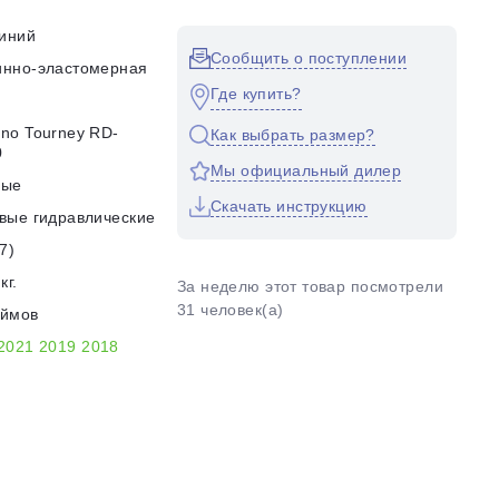
иний
Сообщить о поступлении
инно-эластомерная
Где купить?
no Tourney RD-
Как выбрать размер?
0
Мы официальный дилер
ные
Скачать инструкцию
вые гидравлические
7)
кг.
За неделю этот товар посмотрели
31 человек(а)
юймов
2021
2019
2018