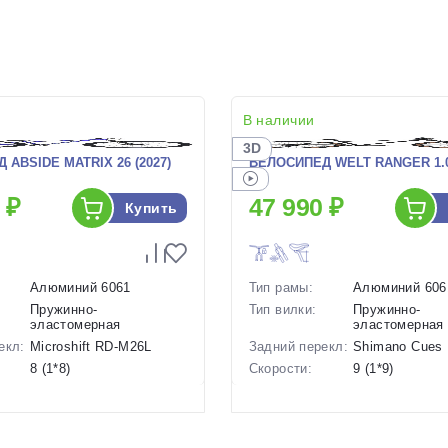
В наличии
3D
ABSIDE MATRIX 26 (2027)
ВЕЛОСИПЕД WELT RANGER 1.0 
 ₽
47 990 ₽
Купить
Алюминий 6061
Тип рамы:
Алюминий 606
Пружинно-
Тип вилки:
Пружинно-
эластомерная
эластомерная
екл:
Microshift RD-M26L
Задний перекл:
Shimano Cues
8 (1*8)
Скорости:
9 (1*9)
ов:
Дисковые механические
Тип тормозов:
Дисковые
гидравлическ
14.8 кг.
Вес:
14.2 кг.
26 дюймов