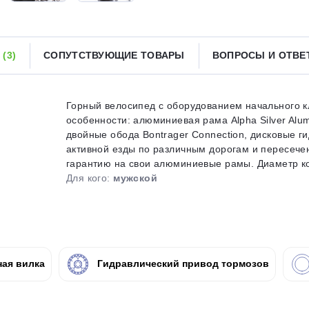
Получайте товар
выбранный способом
Ы
(3)
СОПУТСТВУЮЩИЕ ТОВАРЫ
ВОПРОСЫ И ОТВ
Оставшиеся
75
% будут
списываться
с вашей карты
по
25
%
каждые 2 недели
Горный велосипед с оборудованием начального кл
особенности: алюминиевая рама Alpha Silver Alu
двойные обода Bontrager Connection, дисковые г
активной езды по различным дорогам и пересече
гарантию на свои алюминиевые рамы. Диаметр коле
Подробнее
об оплате Плайтом
Для кого:
мужской
25
раз в 2
ая вилка
Гидравлический привод тормозов
Остались вопросы?
недели
8 800 302-02-51