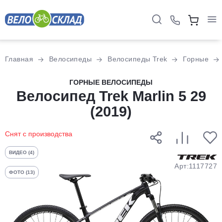
Для клиентов всех банков
Главная
Велосипеды
Велосипеды Trek
Горные
Разбейте
ГОРНЫЕ ВЕЛОСИПЕДЫ
оплату
Велосипед Trek Marlin 5 29
на части
(2019)
без переплат
Снят с производства
График платежей
ВИДЕО (4)
Арт:1117727
ФОТО (13)
Сегодня
25
%