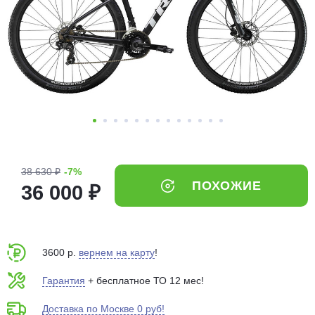
Добавляйте товары
в корзину
Оплачивайте сегодня только
25
% картой любого банка
Получайте товар
выбранный способом
38 630 ₽
-7%
ПОХОЖИЕ
36 000 ₽
Оставшиеся
75
% будут
списываться
с вашей карты
по
25
%
каждые 2 недели
3600 р.
вернем на карту
!
Гарантия
+ бесплатное ТО 12 мес!
Доставка по Москве 0 руб!
Подробнее