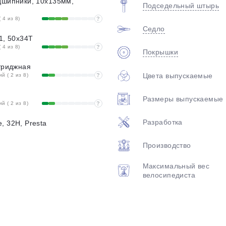
дшипники, 10x135мм,
Подседельный штырь
 4 из 8)
?
Седло
1, 50x34T
 4 из 8)
?
Покрышки
ртриджная
Цвета выпускаемые
 ( 2 из 8)
?
Размеры выпускаемые
 ( 2 из 8)
?
Разработка
, 32Н, Presta
Производство
Максимальный вес
велосипедиста