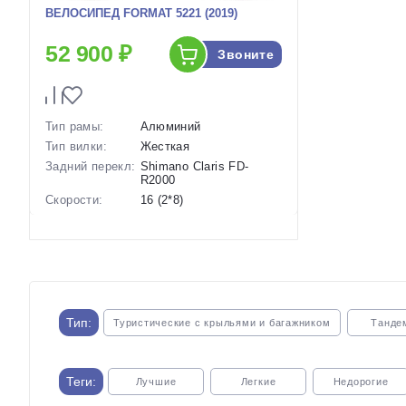
ВЕЛОСИПЕД FORMAT 5221 (2019)
52 900 ₽
Звоните
Тип рамы:
Алюминий
Тип вилки:
Жесткая
Задний перекл:
Shimano Claris FD-
R2000
Скорости:
16 (2*8)
Тип тормозов:
Дисковые механические
Вес:
12 кг.
Диаметр
28 дюймов
колес:
Артикул:
1119021
Тип:
Туристические с крыльями и багажником
Танде
Теги:
Лучшие
Легкие
Недорогие