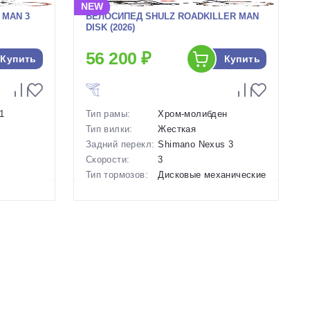
NEW
 MAN 3
ВЕЛОСИПЕД SHULZ ROADKILLER MAN
DISK (2026)
56 200 ₽
Купить
Купить
1
Тип рамы:
Хром-молибден
Тип вилки:
Жесткая
Задний перекл:
Shimano Nexus 3
Скорости:
3
Тип тормозов:
Дисковые механические
ой,
Вес:
15.8 кг.
й
Диаметр
28 дюймов
колес:
Цвет-размер в
23 Серый
наличии:
Серый
Артикул:
1130128