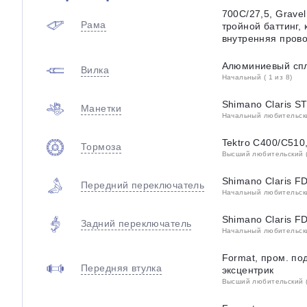
700C/27,5, Grave
Рама
тройной баттинг, 
внутренняя пров
Алюминиевый спл
Вилка
Начальный ( 1 из 8)
Shimano Claris S
Манетки
Начальный любительский
Tektro C400/C510
Тормоза
Высший любительский (
Shimano Claris F
Передний переключатель
Начальный любительский
Shimano Claris F
Задний переключатель
Начальный любительский
Format, пром. по
Передняя втулка
эксцентрик
Высший любительский (