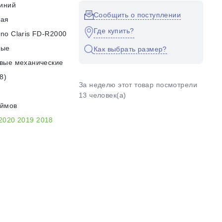
иний
Сообщить о поступлении
кая
Где купить?
no Claris FD-R2000
ные
Как выбрать размер?
вые механические
8)
За неделю этот товар посмотрели
13 человек(а)
юймов
2020
2019
2018