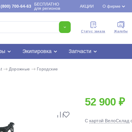
БЕСПЛАТНО
(800) 700-64-63
АКЦИИ
О фирме
для регионов
Cтатус заказа
Жалобы
ры
Экипировка
Запчасти
t
Дорожные
Городские
52 900 ₽
Для клиентов всех банков
С
картой ВелоСклад
Разбейте
оплату