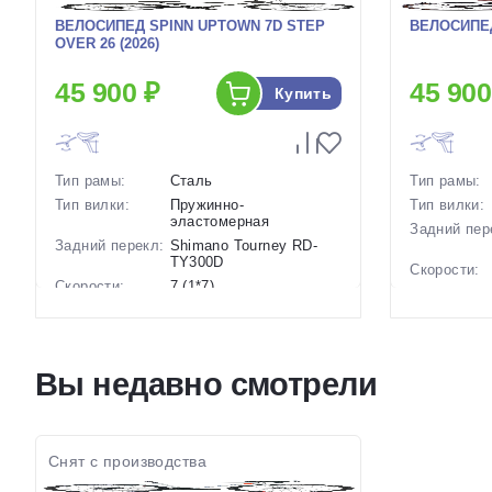
ВЕЛОСИПЕД SPINN UPTOWN 7D STEP
ВЕЛОСИПЕД
OVER 26 (2026)
45 900 ₽
45 900
Купить
Тип рамы:
Сталь
Тип рамы:
Тип вилки:
Пружинно-
Тип вилки:
эластомерная
Задний пер
Задний перекл:
Shimano Tourney RD-
TY300D
Скорости:
Скорости:
7 (1*7)
Тип тормоз
Тип тормозов:
Ободные механические
Вес:
Вес:
17.5 кг.
Диаметр
Диаметр
26 дюймов
колес:
Вы недавно смотрели
колес:
Цвет-разме
Цвет-размер в
Серый, Черный
наличии:
наличии:
Артикул:
Артикул:
1130054
Снят с производства