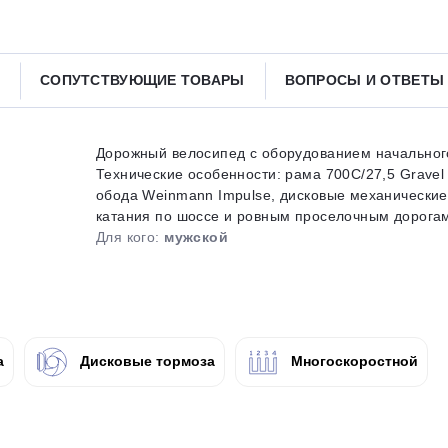
Получайте товар
выбранный способом
СОПУТСТВУЮЩИЕ ТОВАРЫ
ВОПРОСЫ И ОТВЕТ
Оставшиеся
75
% будут
списываться
с вашей карты
по
25
%
каждые 2 недели
Дорожный велосипед с оборудованием начального
Технические особенности: рама 700C/27,5 Gravel
обода Weinmann Impulse, дисковые механические
катания по шоссе и ровным проселочным дорогам. 
Для кого:
мужской
Подробнее
об оплате Плайтом
25
а
Дисковые тормоза
Многоскоростной
раз в 2
Остались вопросы?
недели
8 800 302-02-51