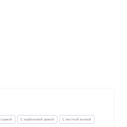
й рамой
С карбоновой рамой
С жесткой вилкой