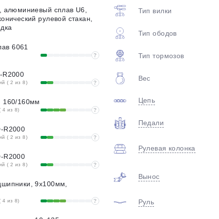
plait.ru
l, алюминиевый сплав U6,
Тип вилки
конический рулевой стакан,
одка
Тип ободов
ав 6061
Тип тормозов
?
T-R2000
Вес
 ( 2 из 8)
?
Цепь
, 160/160мм
 4 из 8)
?
раз в 2 недели
Педали
D-R2000
 ( 2 из 8)
?
Рулевая колонка
D-R2000
 ( 2 из 8)
?
Вынос
дшипники, 9x100мм,
 4 из 8)
?
Руль